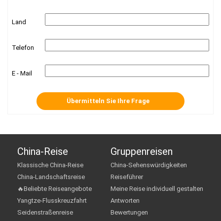
Land
Telefon
E - Mail
China-Reise
Gruppenreisen
Klassische China-Reise
China-Sehenswürdigkeiten
China-Landschaftsreise
Reiseführer
🔥Beliebte Reiseangebote
Meine Reise individuell gestalten
Yangtze-Flusskreuzfahrt
Antworten
Seidenstraßenreise
Bewertungen