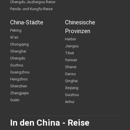
Chengdu Jiuzhaigou Reise
Panda- und Kungfu-Reise
China-Städte
Chinesische
Provinzen
Peking
Xi'an
Harbin
Chongqing
Jiangsu
Shanghai
Tibet
Chengdu
Yunnan
Suzhou
Shanxi
Guangzhou
Gansu
Hangzhou
Qinghai
Shenzhen
Xinjiang
Zhangjiajie
Guizhou
Guilin
Anhui
In den China - Reise