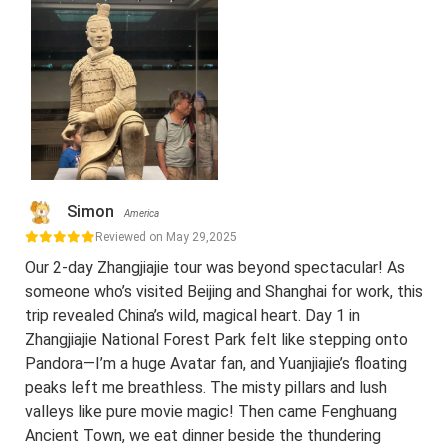
Simon
America
Reviewed on May 29,2025
Our 2-day Zhangjiajie tour was beyond spectacular! As
someone who’s visited Beijing and Shanghai for work, this
trip revealed China’s wild, magical heart. Day 1 in
Zhangjiajie National Forest Park felt like stepping onto
Pandora—I’m a huge Avatar fan, and Yuanjiajie’s floating
peaks left me breathless. The misty pillars and lush
valleys like pure movie magic! Then came Fenghuang
Ancient Town, we eat dinner beside the thundering