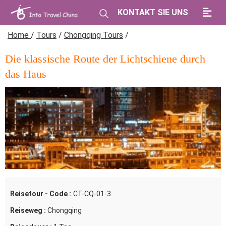
KONTAKT SIE UNS
Home
/
Tours
/
Chongqing Tours
/
Die klassische Route der Lichtschiene durch
das Haus
Reisetour - Code :
CT-CQ-01-3
Reiseweg :
Chongqing