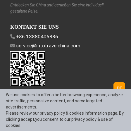
Entdecken Sie China und genießen Sie eine individuell
gestaltete Reise.
KONTAKT SIE UNS
+86 13880406886
service@intotravelchina.com
DE
FOLGEN SIE UNS
We use cookies to offer a better browsing experience, analyze
site traffic, personalize content, and servetargeted
advertisements.
Please review our privacy policy & cookies information page. By
clicking accept,you consent to our privacy policy & use of
Über uns
Kontaktieren Sie uns
Allgemeine
cookies.
Geschäftsbedingungen