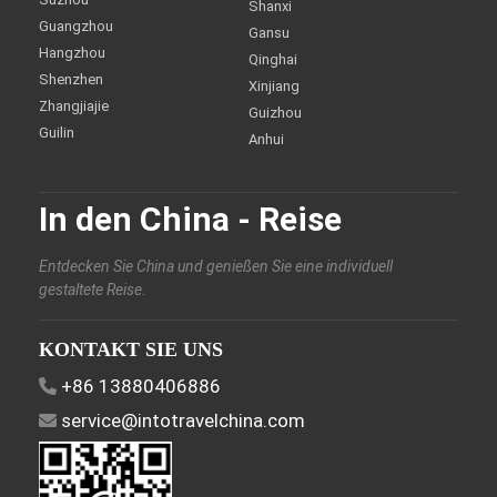
Shanxi
Guangzhou
Gansu
Hangzhou
Qinghai
Shenzhen
Xinjiang
Zhangjiajie
Guizhou
Guilin
Anhui
In den China - Reise
Entdecken Sie China und genießen Sie eine individuell
gestaltete Reise.
KONTAKT SIE UNS
+86 13880406886
service@intotravelchina.com