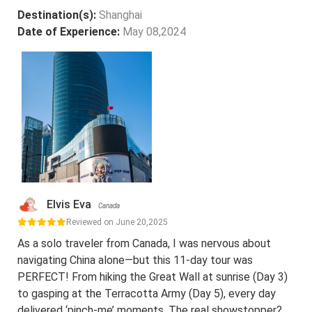
Destination(s):
Shanghai
Date of Experience:
May 08,2024
Elvis Eva
Canada
Reviewed on June 20,2025
As a solo traveler from Canada, I was nervous about
navigating China alone—but this 11-day tour was
PERFECT! From hiking the Great Wall at sunrise (Day 3)
to gasping at the Terracotta Army (Day 5), every day
delivered ‘pinch-me’ moments. The real showstopper?