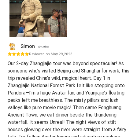
Simon
America
Reviewed on May 29,2025
Our 2-day Zhangjiajie tour was beyond spectacular! As
someone who’s visited Beijing and Shanghai for work, this
trip revealed China’s wild, magical heart. Day 1 in
Zhangjiajie National Forest Park felt like stepping onto
Pandora—I’m a huge Avatar fan, and Yuanjiajie’s floating
peaks left me breathless. The misty pillars and lush
valleys like pure movie magic! Then came Fenghuang
Ancient Town, we eat dinner beside the thundering
waterfall. It seems Unreal! The night views of stilt
houses glowing over the river were straight from a fairy
tale. For fellow Avatar lovers and adventure seekers: