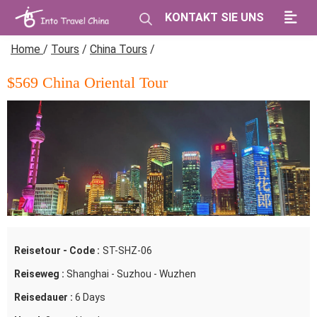
KONTAKT SIE UNS
Home
/
Tours
/
China Tours
/
$569 China Oriental Tour
Reisetour - Code :
ST-SHZ-06
Reiseweg :
Shanghai - Suzhou - Wuzhen
Reisedauer :
6 Days