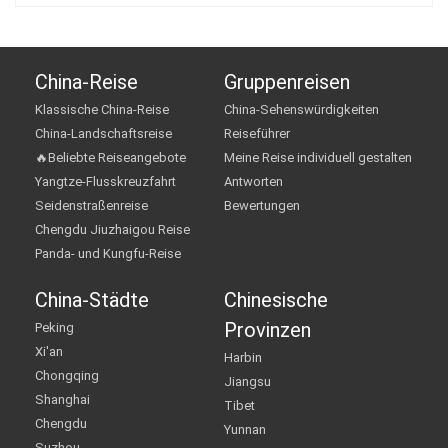
China-Reise
Gruppenreisen
Klassische China-Reise
China-Sehenswürdigkeiten
China-Landschaftsreise
Reiseführer
🔥Beliebte Reiseangebote
Meine Reise individuell gestalten
Yangtze-Flusskreuzfahrt
Antworten
Seidenstraßenreise
Bewertungen
Chengdu Jiuzhaigou Reise
Panda- und Kungfu-Reise
China-Städte
Chinesische
Provinzen
Peking
Xi'an
Harbin
Chongqing
Jiangsu
Shanghai
Tibet
Chengdu
Yunnan
Suzhou