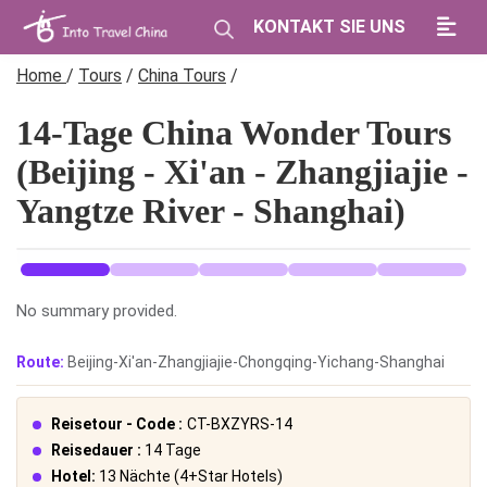
KONTAKT SIE UNS
Home
/
Tours
/
China Tours
/
14-Tage China Wonder Tours
(Beijing - Xi'an - Zhangjiajie -
Yangtze River - Shanghai)
No summary provided.
Route:
Beijing-Xi'an-Zhangjiajie-Chongqing-Yichang-Shanghai
Reisetour - Code :
CT-BXZYRS-14
Reisedauer :
14 Tage
Hotel:
13 Nächte (4+Star Hotels)