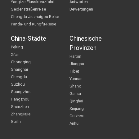
Yangtze-Flusskreuzfahrt
Antworten
Seidenstraßenreise
Bewertungen
Chengdu Jiuzhaigou Reise
Panda- und Kungfu-Reise
China-Städte
Chinesische
Provinzen
Peking
Xi'an
Harbin
Chongqing
Jiangsu
Shanghai
Tibet
Chengdu
Yunnan
Suzhou
Shanxi
Guangzhou
Gansu
Hangzhou
Qinghai
Shenzhen
Xinjiang
Zhangjiajie
Guizhou
Guilin
Anhui