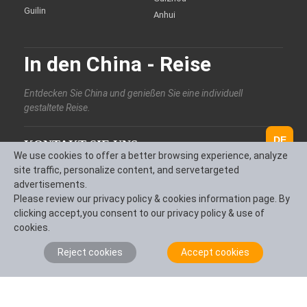
Guilin
Anhui
In den China - Reise
Entdecken Sie China und genießen Sie eine individuell
gestaltete Reise.
DE
KONTAKT SIE UNS
We use cookies to offer a better browsing experience, analyze
+86 13880406886
site traffic, personalize content, and servetargeted
advertisements.
service@intotravelchina.com
Please review our privacy policy & cookies information page. By
clicking accept,you consent to our privacy policy & use of
cookies.
Reject cookies
Accept cookies
FOLGEN SIE UNS