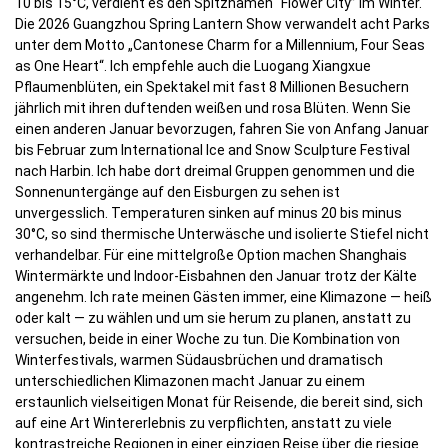
10 bis 15°C, verdient es den Spitznamen “Flower City” im Winter.
Die 2026 Guangzhou Spring Lantern Show verwandelt acht Parks
unter dem Motto „Cantonese Charm for a Millennium, Four Seas
as One Heart“. Ich empfehle auch die Luogang Xiangxue
Pflaumenblüten, ein Spektakel mit fast 8 Millionen Besuchern
jährlich mit ihren duftenden weißen und rosa Blüten. Wenn Sie
einen anderen Januar bevorzugen, fahren Sie von Anfang Januar
bis Februar zum International Ice and Snow Sculpture Festival
nach Harbin. Ich habe dort dreimal Gruppen genommen und die
Sonnenuntergänge auf den Eisburgen zu sehen ist
unvergesslich. Temperaturen sinken auf minus 20 bis minus
30°C, so sind thermische Unterwäsche und isolierte Stiefel nicht
verhandelbar. Für eine mittelgroße Option machen Shanghais
Wintermärkte und Indoor-Eisbahnen den Januar trotz der Kälte
angenehm. Ich rate meinen Gästen immer, eine Klimazone — heiß
oder kalt — zu wählen und um sie herum zu planen, anstatt zu
versuchen, beide in einer Woche zu tun. Die Kombination von
Winterfestivals, warmen Südausbrüchen und dramatisch
unterschiedlichen Klimazonen macht Januar zu einem
erstaunlich vielseitigen Monat für Reisende, die bereit sind, sich
auf eine Art Wintererlebnis zu verpflichten, anstatt zu viele
kontrastreiche Regionen in einer einzigen Reise über die riesige