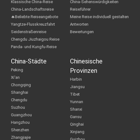
Klassische China-Reise
China-Sehenswürdigkeiten
China-Landschaftsreise
Reiseführer
🔥Beliebte Reiseangebote
Meine Reise individuell gestalten
Yangtze-Flusskreuzfahrt
Antworten
Seidenstraßenreise
Bewertungen
Chengdu Jiuzhaigou Reise
Panda- und Kungfu-Reise
China-Städte
Chinesische
Provinzen
Peking
Xi'an
Harbin
Chongqing
Jiangsu
Shanghai
Tibet
Chengdu
Yunnan
Suzhou
Shanxi
Guangzhou
Gansu
Hangzhou
Qinghai
Shenzhen
Xinjiang
Zhangjiajie
Guizhou