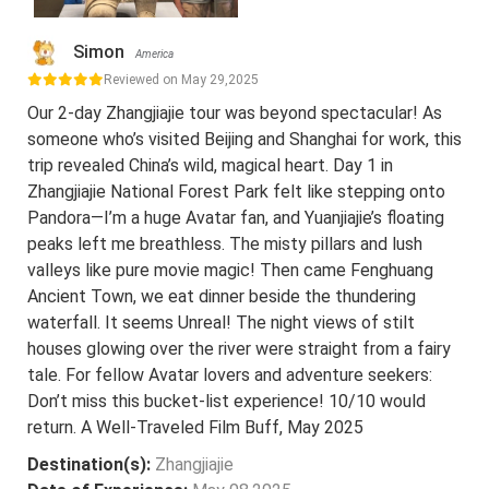
Simon
America
Reviewed on May 29,2025
Our 2-day Zhangjiajie tour was beyond spectacular! As
someone who’s visited Beijing and Shanghai for work, this
trip revealed China’s wild, magical heart. Day 1 in
Zhangjiajie National Forest Park felt like stepping onto
Pandora—I’m a huge Avatar fan, and Yuanjiajie’s floating
peaks left me breathless. The misty pillars and lush
valleys like pure movie magic! Then came Fenghuang
Ancient Town, we eat dinner beside the thundering
waterfall. It seems Unreal! The night views of stilt
houses glowing over the river were straight from a fairy
tale. For fellow Avatar lovers and adventure seekers:
Don’t miss this bucket-list experience! 10/10 would
return. A Well-Traveled Film Buff, May 2025
Destination(s):
Zhangjiajie