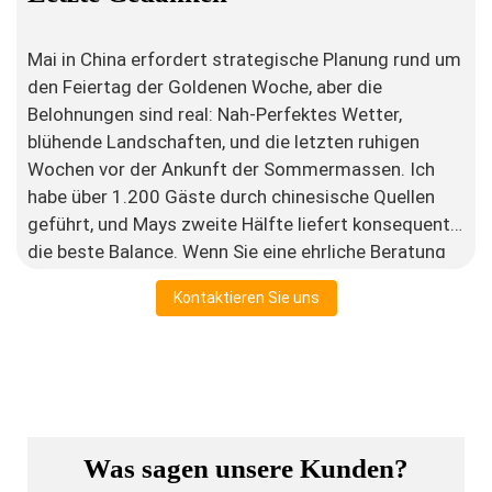
Mai in China erfordert strategische Planung rund um
den Feiertag der Goldenen Woche, aber die
Belohnungen sind real: Nah-Perfektes Wetter,
blühende Landschaften, und die letzten ruhigen
Wochen vor der Ankunft der Sommermassen. Ich
habe über 1.200 Gäste durch chinesische Quellen
geführt, und Mays zweite Hälfte liefert konsequent
die beste Balance. Wenn Sie eine ehrliche Beratung
über die Planung rund um den Urlaub oder die Wahl
Kontaktieren Sie uns
der richtigen Reise benötigen, erreichen Sie heraus.
Ich teile, was ich von der Straße gelernt habe, nichts
mehr.
Was sagen unsere Kunden?