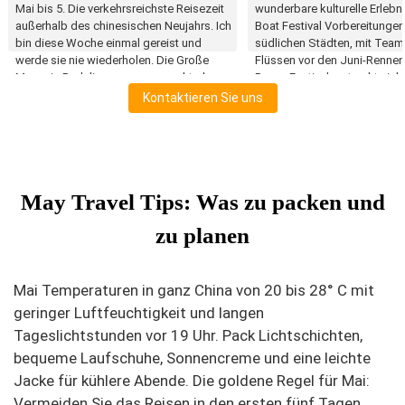
Mai bis 5. Die verkehrsreichste Reisezeit
wunderbare kulturelle Erlebn
außerhalb des chinesischen Neujahrs. Ich
Boat Festival Vorbereitungen
bin diese Woche einmal gereist und
südlichen Städten, mit Team
werde sie nie wiederholen. Die Große
Flüssen vor den Juni-Renne
Mauer in Badaling war so gepackt, dass
Peony Festival erstreckt sich 
wir uns kaum bewegen konnten. Wenn
Anfang Mai. Die kantonesis
Kontaktieren Sie uns
Sie reisen müssen, buchen Sie alles im
Opernsaison von Guangzhou 
Monat im Voraus und erwarten extreme
in traditionellen Theatern for
Tagesmengen.
angenehme Abendwetter ma
Nachtmarktexploration bes
angenehm in diesem Monat.
May Travel Tips: Was zu packen und
zu planen
Mai Temperaturen in ganz China von 20 bis 28° C mit
geringer Luftfeuchtigkeit und langen
Tageslichtstunden vor 19 Uhr. Pack Lichtschichten,
bequeme Laufschuhe, Sonnencreme und eine leichte
Jacke für kühlere Abende. Die goldene Regel für Mai:
Vermeiden Sie das Reisen in den ersten fünf Tagen,