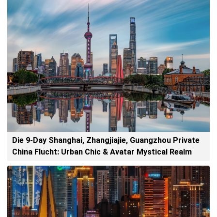
Die 9-Day Shanghai, Zhangjiajie, Guangzhou Private
China Flucht: Urban Chic & Avatar Mystical Realm