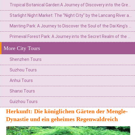
Tropical Botanical Garden:A Journey of Discovery into the Green Kingdom at 21°North Latitude
Starlight Night Market: The "Night City" by the Lancang River and Ethnic Art Expo
Manting Park: A Journey to Discover the Soul of the Dai King's Royal Garden
Primeval Forest Park: A Journey into the Secret Realm of the Peacock Kingdom and Tropical Rainforests
More City Tours
Shenzhen Tours
Suzhou Tours
Anhui Tours
Shanxi Tours
Guizhou Tours
Herkunft: Die königlichen Gärten der Mengle-
Dynastie und ein geheimes Regenwaldreich