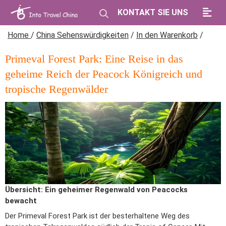
KONTAKT SIE UNS
Home
/
China Sehenswürdigkeiten
/
In den Warenkorb
/
Primeval Forest Park: Eine Reise in das
geheime Reich der Peacock Königreich und
tropische Regenwälder
Übersicht: Ein geheimer Regenwald von Peacocks
bewacht
Der Primeval Forest Park ist der besterhaltene Weg des