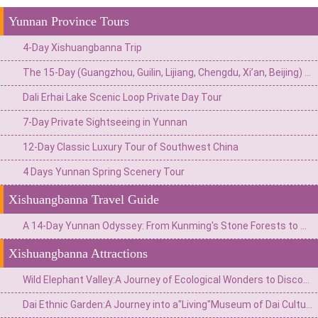
Yunnan Province Tours
4-Day Xishuangbanna Trip
The 15-Day (Guangzhou, Guilin, Lijiang, Chengdu, Xi’an, Beijing) Private China Odyssey: Ancient Towns, Pandas & Imperial Majesty
Dali Erhai Lake Scenic Loop Private Day Tour
7-Day Private Sightseeing in Yunnan
12-Day Classic Luxury Tour of Southwest China
4 Days Yunnan Spring Scenery Tour
Xishuangbanna Travel Guide
A 14-Day Yunnan Odyssey: From Kunming's Stone Forests to Xishuangbanna's Jungles & Shangri-La's Snow Mountains
Xishuangbanna Attractions
Wild Elephant Valley:A Journey of Ecological Wonders to Discover the Giants of the Rainforest
Dai Ethnic Garden:A Journey into a"Living"Museum of Dai Culture