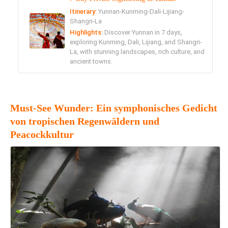
Itinerary:
Yunnan-Kunming-Dali-Lijiang-
Shangri-La
Highlights:
Discover Yunnan in 7 days,
exploring Kunming, Dali, Lijiang, and Shangri-
La, with stunning landscapes, rich culture, and
ancient towns.
Must-See Wunder: Ein symphonisches Gedicht
von tropischen Regenwäldern und
Peacockkultur