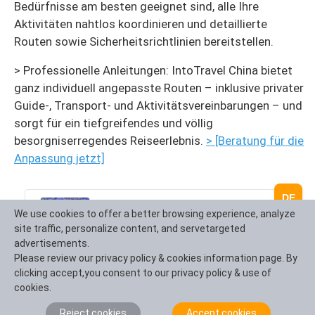
Bedürfnisse am besten geeignet sind, alle Ihre
Aktivitäten nahtlos koordinieren und detaillierte
Routen sowie Sicherheitsrichtlinien bereitstellen.
> Professionelle Anleitungen: IntoTravel China bietet
ganz individuell angepasste Routen – inklusive privater
Guide-, Transport- und Aktivitätsvereinbarungen – und
sorgt für ein tiefgreifendes und völlig
besorgniserregendes Reiseerlebnis.
> [Beratung für die
Anpassung jetzt]
DE
Yunnan Stone Forest & Terrace Tour
We use cookies to offer a better browsing experience, analyze
site traffic, personalize content, and servetargeted
Itinerary:
Kunming-Jianshui-Yuanyang
advertisements.
Please review our privacy policy & cookies information page. By
clicking accept,you consent to our privacy policy & use of
cookies.
Umfassender Reiseführer: Verkehr, Zeit und
Reject cookies
Accept cookies