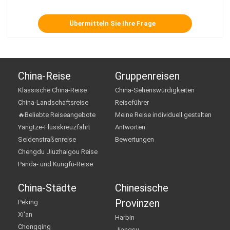
China-Reise
Gruppenreisen
Klassische China-Reise
China-Sehenswürdigkeiten
China-Landschaftsreise
Reiseführer
🔥Beliebte Reiseangebote
Meine Reise individuell gestalten
Yangtze-Flusskreuzfahrt
Antworten
Seidenstraßenreise
Bewertungen
Chengdu Jiuzhaigou Reise
Panda- und Kungfu-Reise
China-Städte
Chinesische
Provinzen
Peking
Xi'an
Harbin
Chongqing
Jiangsu