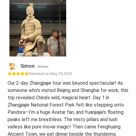
Simon
America
Reviewed on May 29,2025
Our 2-day Zhangjiajie tour was beyond spectacular! As
someone who’s visited Beijing and Shanghai for work, this
trip revealed China’s wild, magical heart. Day 1 in
Zhangjiajie National Forest Park felt like stepping onto
Pandora—I’m a huge Avatar fan, and Yuanjiajie’s floating
peaks left me breathless. The misty pillars and lush
valleys like pure movie magic! Then came Fenghuang
Ancient Town, we eat dinner beside the thundering