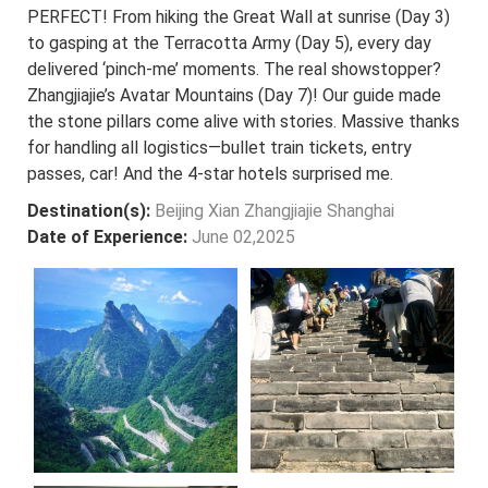
PERFECT! From hiking the Great Wall at sunrise (Day 3)
to gasping at the Terracotta Army (Day 5), every day
delivered ‘pinch-me’ moments. The real showstopper?
Zhangjiajie’s Avatar Mountains (Day 7)! Our guide made
the stone pillars come alive with stories. Massive thanks
for handling all logistics—bullet train tickets, entry
passes, car! And the 4-star hotels surprised me.
Destination(s):
Beijing Xian Zhangjiajie Shanghai
Date of Experience:
June 02,2025