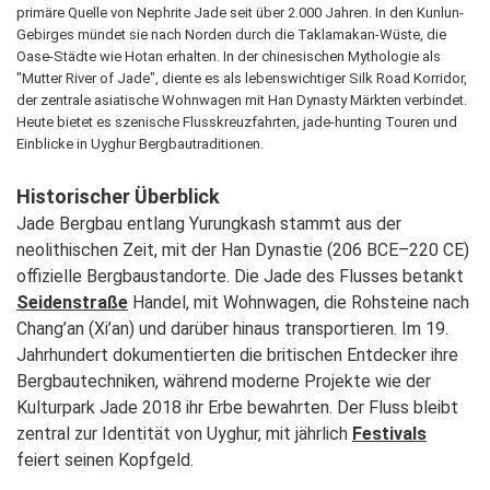
primäre Quelle von Nephrite Jade seit über 2.000 Jahren. In den Kunlun-
Gebirges mündet sie nach Norden durch die Taklamakan-Wüste, die
Oase-Städte wie Hotan erhalten. In der chinesischen Mythologie als
"Mutter River of Jade", diente es als lebenswichtiger Silk Road Korridor,
der zentrale asiatische Wohnwagen mit Han Dynasty Märkten verbindet.
Heute bietet es szenische Flusskreuzfahrten, jade-hunting Touren und
Einblicke in Uyghur Bergbautraditionen.
Historischer Überblick
Jade Bergbau entlang Yurungkash stammt aus der
neolithischen Zeit, mit der Han Dynastie (206 BCE–220 CE)
offizielle Bergbaustandorte. Die Jade des Flusses betankt
Seidenstraße
Handel, mit Wohnwagen, die Rohsteine nach
Chang’an (Xi’an) und darüber hinaus transportieren. Im 19.
Jahrhundert dokumentierten die britischen Entdecker ihre
Bergbautechniken, während moderne Projekte wie der
Kulturpark Jade 2018 ihr Erbe bewahrten. Der Fluss bleibt
zentral zur Identität von Uyghur, mit jährlich
Festivals
feiert seinen Kopfgeld.