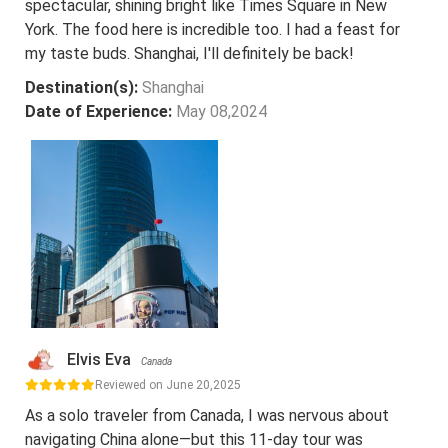
spectacular, shining bright like Times Square in New
York. The food here is incredible too. I had a feast for
my taste buds. Shanghai, I'll definitely be back!
Destination(s):
Shanghai
Date of Experience:
May 08,2024
Elvis Eva
Canada
Reviewed on June 20,2025
As a solo traveler from Canada, I was nervous about
navigating China alone—but this 11-day tour was