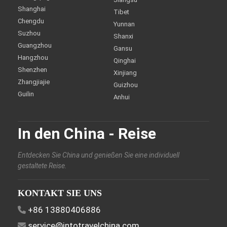
Shanghai
Tibet
Chengdu
Yunnan
Suzhou
Shanxi
Guangzhou
Gansu
Hangzhou
Qinghai
Shenzhen
Xinjiang
Zhangjiajie
Guizhou
Guilin
Anhui
In den China - Reise
Entdecken Sie China und genießen Sie eine individuell
gestaltete Reise.
KONTAKT SIE UNS
+86 13880406886
service@intotravelchina.com