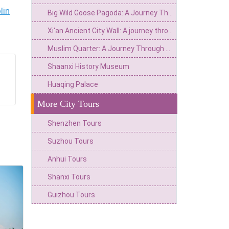
lin
Big Wild Goose Pagoda: A Journey Through Time from Silk Road Buddhist Chantes to the Grandeur of the Tang Dynasty
Xi'an Ancient City Wall: A journey through time from military fortress to cultural living room
Muslim Quarter: A Journey Through the Vibrant Life of Chang'an Through a Thousand Years of Street Life
Shaanxi History Museum
Huaqing Palace
More City Tours
Shenzhen Tours
Suzhou Tours
Anhui Tours
Shanxi Tours
Guizhou Tours