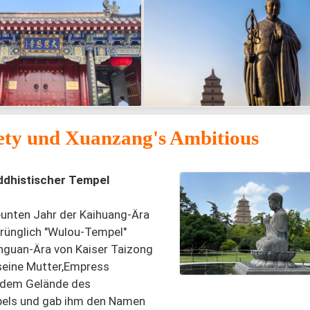
iety und Xuanzang's Ambitious
uddhistischer Tempel
unten Jahr der Kaihuang-Ära
sprünglich "Wulou-Tempel"
nguan-Ära von Kaiser Taizong
n seine Mutter,Empress
 dem Gelände des
mpels und gab ihm den Namen