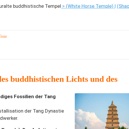
uralte buddhistische Tempel
> (White Horse Temple)
|
(Shao
Tour
es buddhistischen Lichts und des
iges Fossilien der Tang
stallisation der Tang Dynastie
ndwerker.