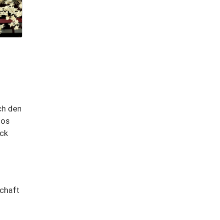
ch den
tos
ock
schaft