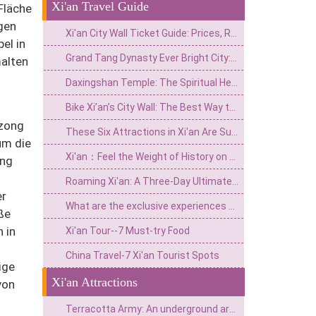
Xi'an Travel Guide
Fläche
gen
Xi'an City Wall Ticket Guide: Prices, Reservations, Avoiding Pitfalls, and In-Depth Experience
el in
Grand Tang Dynasty Ever Bright City:A Timeless Journey Through Ancient Splendor
malten
Daxingshan Temple: The Spiritual Heart of Ancient Xi'an – A Complete Visitor’s Guide
Bike Xi’an’s City Wall: The Best Way to See an Ancient Capital
ozong
These Six Attractions in Xi'an Are Suitable for Your First Visit
um die
Xi'an：Feel the Weight of History on the Ancient City Wall (Complete Travel Guide)
ang
Roaming Xi'an: A Three-Day Ultimate Guide to Xi'an
er
What are the exclusive experiences you can't miss in popular “Netflix” Xi'an?
ße
 in
Xi'an Tour--7 Must-try Food
China Travel-7 Xi'an Tourist Spots
ige
Xi'an Attractions
von
Terracotta Army: An underground army that has guarded for two thousand years