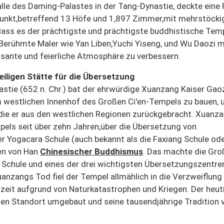
alle des Daming-Palastes in der Tang-Dynastie, deckte eine 
unkt,betreffend 13 Höfe und 1,897 Zimmer,mit mehrstöcki
ass es der prächtigste und prächtigste buddhistische Temp
 Berühmte Maler wie Yan Liben,Yuchi Yiseng, und Wu Daozi 
sante und feierliche Atmosphäre zu verbessern.
iligen Stätte für die Übersetzung
astie (652 n. Chr.) bat der ehrwürdige Xuanzang Kaiser Ga
m westlichen Innenhof des Großen Ci'en-Tempels zu bauen, 
, die er aus den westlichen Regionen zurückgebracht. Xuanz
pels seit über zehn Jahren,über die Übersetzung von
r Yogacara Schule (auch bekannt als die Faxiang Schule od
len von Han
Chinesischer Buddhismus
. Das machte die Gro
Schule und eines der drei wichtigsten Übersetzungszentren
nzangs Tod fiel der Tempel allmählich in die Verzweiflung
zeit aufgrund von Naturkatastrophen und Kriegen. Der heut
en Standort umgebaut und seine tausendjährige Tradition 