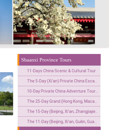
Shaanxi Province Tours
11-Days China Scenic & Cultural Tour
The 5-Day (Xi'an) Private China Escape: Canyon Light, Wave Valley & The Roaring Yellow River
10-Day Private China Adventure Tour(Great Wall, Grottoes & Cliffside Wonders)
The 25-Day Grand (Hong Kong, Macau, Zhangjiajie, Chongqing, Chengdu, Xi’an, Beijing, Shanghai) Private China Odyssey: Icons, Pandas & Avatar Mountains
The 15-Day (Beijing, Xi‘an, Zhangjiajie, Guilin, Guangzhou) Private China Odyssey: Imperial Wonders & Natural Treasures
The 11-Day (Beijing, Xi'an, Guilin, Guangzhou) Private China Adventure: From Imperial Grandeur to Tropical Thrills