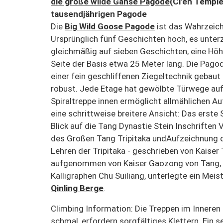
die große wilde Gänse Pagode
(Ci'en Temple
tausendjährigen Pagode
Die
Big Wild Goose Pagode
ist das Wahrzeich
Ursprünglich fünf Geschichten hoch, es unte
gleichmäßig auf sieben Geschichten, eine Höh
Seite der Basis etwa 25 Meter lang. Die Pagod
einer fein geschliffenen Ziegeltechnik gebau
robust. Jede Etage hat gewölbte Türwege auf a
Spiraltreppe innen ermöglicht allmählichen Auf
eine schrittweise breitere Ansicht: Das erste
Blick auf die Tang Dynastie Stein Inschriften 
des Großen Tang Tripitaka undAufzeichnung d
Lehren der Tripitaka - geschrieben von Kaiser
aufgenommen von Kaiser Gaozong von Tang, u
Kalligraphen Chu Suiliang, unterlegte ein Mei
Qinling Berge
.
Climbing Information: Die Treppen im Inneren
schmal, erfordern sorgfältiges Klettern. Ein se