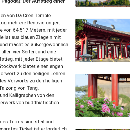
 Pagoda): Der Aufstieg einer
en von Da Ci'en Temple.
rzog mehrere Renovierungen,
e von 64.517 Metern, mit jeder
e ist aus blauen Ziegeln mit
t und macht es außergewöhnlich
llen vier Seiten, und eine
stieg, mit jeder Etage bietet
 Stockwerk bietet einen engen
Vorwort zu den heiligen Lehren
es Vorworts zu den heiligen
 Taizong von Tang,
nd Kalligraphen von den
sterwerk von buddhistischen
 des Turms sind steil und
parates Ticket ist erforderlich,