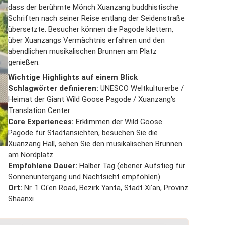
dass der berühmte Mönch Xuanzang buddhistische
Schriften nach seiner Reise entlang der Seidenstraße
übersetzte. Besucher können die Pagode klettern,
über Xuanzangs Vermächtnis erfahren und den
abendlichen musikalischen Brunnen am Platz
genießen.
Wichtige Highlights auf einem Blick
Schlagwörter definieren:
UNESCO Weltkulturerbe /
Heimat der Giant Wild Goose Pagode / Xuanzang's
Translation Center
Core Experiences:
Erklimmen der Wild Goose
Pagode für Stadtansichten, besuchen Sie die
Xuanzang Hall, sehen Sie den musikalischen Brunnen
am Nordplatz
Empfohlene Dauer:
Halber Tag (ebener Aufstieg für
Sonnenuntergang und Nachtsicht empfohlen)
Ort:
Nr. 1 Ci'en Road, Bezirk Yanta, Stadt Xi'an, Provinz
Shaanxi