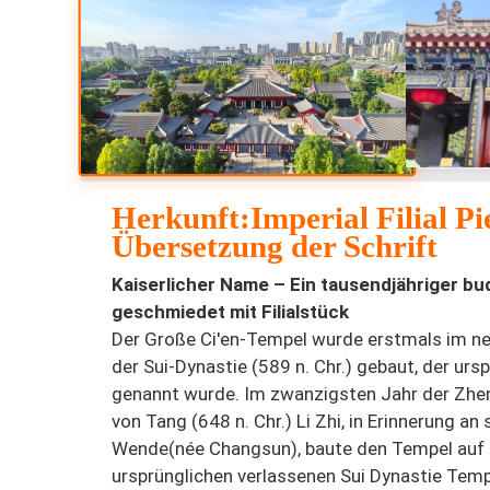
Herkunft:Imperial Filial P
Übersetzung der Schrift
Kaiserlicher Name – Ein tausendjähriger b
geschmiedet mit Filialstück
Der Große Ci'en-Tempel wurde erstmals im ne
der Sui-Dynastie (589 n. Chr.) gebaut, der ur
genannt wurde. Im zwanzigsten Jahr der Zhe
von Tang (648 n. Chr.) Li Zhi, in Erinnerung a
Wende(née Changsun), baute den Tempel auf
ursprünglichen verlassenen Sui Dynastie Te