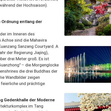
während der Hochsaison).
e Ordnung entlang der
der im Inneren des
n Achse sind die Mahavira
 Xuanzang Sanzang Courtyard. A
hr der Regierung Jiajing),
ber drei Meter groß. Es ist
 Guanzhong" – die Morgenglocke
 enshrines die drei Buddhas der
Die Wandbilder zeigen
feierliche und prächtige
ng Gedenkhalle der Moderne
itekturkomplex im Tang