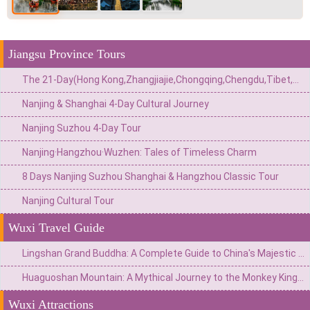
Jiangsu Province Tours
The 21-Day(Hong Kong,Zhangjiajie,Chongqing,Chengdu,Tibet,Shanghai,Suzhou,Hangzhou)Private China Escape:Metropolis to Mystic Roof of the World
Nanjing & Shanghai 4-Day Cultural Journey
Nanjing Suzhou 4-Day Tour
Nanjing·Hangzhou·Wuzhen: Tales of Timeless Charm
8 Days Nanjing Suzhou Shanghai & Hangzhou Classic Tour
Nanjing Cultural Tour
Wuxi Travel Guide
Lingshan Grand Buddha: A Complete Guide to China's Majestic Giant Buddha
Huaguoshan Mountain: A Mythical Journey to the Monkey King’s Home in Lianyungang
Wuxi Attractions