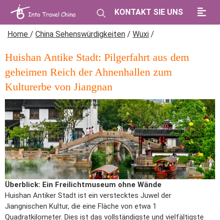
KONTAKT SIE UNS
Home
/
China Sehenswürdigkeiten
/
Wuxi
/
Huishan Antike Stadt: Pilgerfahrt aus dem
geheimen Reich der Ahnenhallen zum
Kulturerbe von Jiangnan
Überblick: Ein Freilichtmuseum ohne Wände
Huishan Antiker Stadt ist ein verstecktes Juwel der
Jiangnischen Kultur, die eine Fläche von etwa 1
Quadratkilometer. Dies ist das vollständigste und vielfältigste