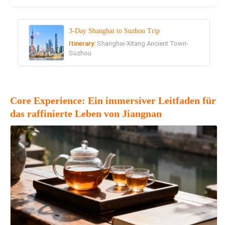
3-Day Shanghai to Suzhou Trip
Itinerary:
Shanghai-Xitang Ancient Town-
Suzhou
Core Experience: Ein immersiver Leitfaden für
das raffinierte Leben von Jiangnan