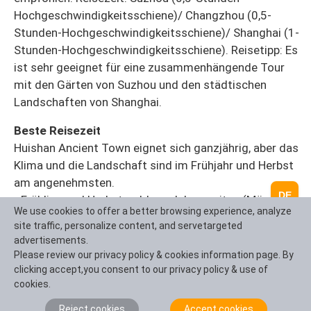
Hochgeschwindigkeitsschiene)/ Changzhou (0,5-
Stunden-Hochgeschwindigkeitsschiene)/ Shanghai (1-
Stunden-Hochgeschwindigkeitsschiene). Reisetipp: Es
ist sehr geeignet für eine zusammenhängende Tour
mit den Gärten von Suzhou und den städtischen
Landschaften von Shanghai.
Beste Reisezeit
Huishan Ancient Town eignet sich ganzjährig, aber das
Klima und die Landschaft sind im Frühjahr und Herbst
am angenehmsten.
DE
- Frühling und Herbst goldene Jahreszeiten (März bis
We use cookies to offer a better browsing experience, analyze
Mai, September bis November): Das Klima ist
site traffic, personalize content, and servetargeted
angenehm und die Landschaft ist das Beste. Im
advertisements.
Frühjahr ist der Jichang Garten mit üppigen Blumen
Please review our privacy policy & cookies information page. By
und Bäumen gefüllt, und im Herbst werden die Ginkgo-
clicking accept,you consent to our privacy policy & use of
cookies.
Bäume golden, so dass die alten Gebäude besonders
schön aussehen.
Reject cookies
Accept cookies