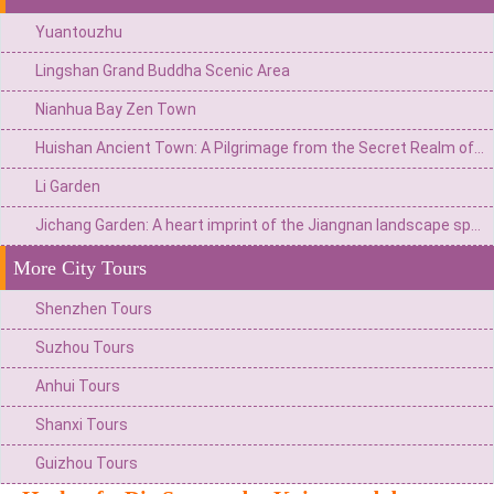
Yuantouzhu
Lingshan Grand Buddha Scenic Area
Nianhua Bay Zen Town
Huishan Ancient Town: A Pilgrimage from the Secret Realm of Ancestral Halls to the Cultural Heritage of Jiangnan
Li Garden
Jichang Garden: A heart imprint of the Jiangnan landscape spanning five hundred years
More City Tours
Shenzhen Tours
Suzhou Tours
Anhui Tours
Shanxi Tours
Guizhou Tours