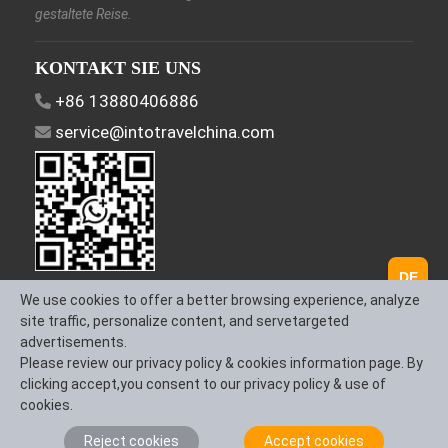
gestaltete Reise.
KONTAKT SIE UNS
+86 13880406886
service@intotravelchina.com
DE
FOLGEN SIE UNS
We use cookies to offer a better browsing experience, analyze
site traffic, personalize content, and servetargeted
advertisements.
Please review our privacy policy & cookies information page. By
clicking accept,you consent to our privacy policy & use of
Über uns
Kontaktieren Sie uns
Allgemeine
cookies.
Geschäftsbedingungen
Reject cookies
Accept cookies
(AGB)