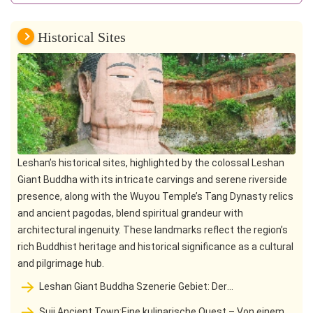
Historical Sites
Leshan’s historical sites, highlighted by the colossal Leshan
Giant Buddha with its intricate carvings and serene riverside
presence, along with the Wuyou Temple’s Tang Dynasty relics
and ancient pagodas, blend spiritual grandeur with
architectural ingenuity. These landmarks reflect the region’s
rich Buddhist heritage and historical significance as a cultural
and pilgrimage hub.
Leshan Giant Buddha Szenerie Gebiet: Der
tausendjährige Schutz und der Berg am Zusammenfluss der
Suji Ancient Town:Eine kulinarische Quest – Von einem