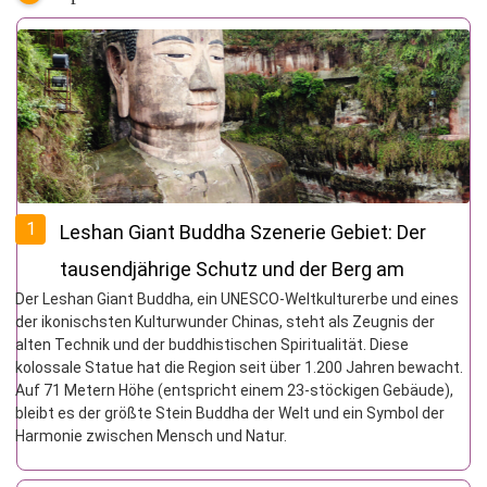
1
Leshan Giant Buddha Szenerie Gebiet: Der
tausendjährige Schutz und der Berg am
Der Leshan Giant Buddha, ein UNESCO-Weltkulturerbe und eines
Zusammenfluss der drei Flüsse sind eine
der ikonischsten Kulturwunder Chinas, steht als Zeugnis der
Legende eines Buddha
alten Technik und der buddhistischen Spiritualität. Diese
kolossale Statue hat die Region seit über 1.200 Jahren bewacht.
Auf 71 Metern Höhe (entspricht einem 23-stöckigen Gebäude),
bleibt es der größte Stein Buddha der Welt und ein Symbol der
Harmonie zwischen Mensch und Natur.