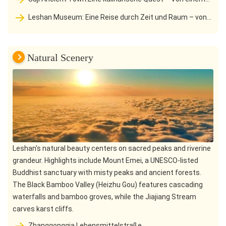
drei Flüsse sind eine Legende eines Buddha
Thousand-Year-Old River Port zu einer Vibrant
Leshan Museum: Eine Reise durch Zeit und Raum – von
Gastronomischen Haven
Millennia-Old Cliff Gräbern zu einem kulturellen Heiligtum
Natural Scenery
Leshan's natural beauty centers on sacred peaks and riverine
grandeur. Highlights include Mount Emei, a UNESCO-listed
Buddhist sanctuary with misty peaks and ancient forests.
The Black Bamboo Valley (Heizhu Gou) features cascading
waterfalls and bamboo groves, while the Jiajiang Stream
carves karst cliffs.
Zhanggongqia Lebensmittelstraße