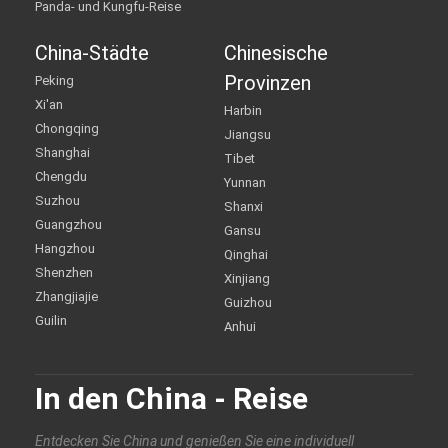
Panda- und Kungfu-Reise
China-Städte
Chinesische
Provinzen
Peking
Xi'an
Harbin
Chongqing
Jiangsu
Shanghai
Tibet
Chengdu
Yunnan
Suzhou
Shanxi
Guangzhou
Gansu
Hangzhou
Qinghai
Shenzhen
Xinjiang
Zhangjiajie
Guizhou
Guilin
Anhui
In den China - Reise
Entdecken Sie China und genießen Sie eine individuell