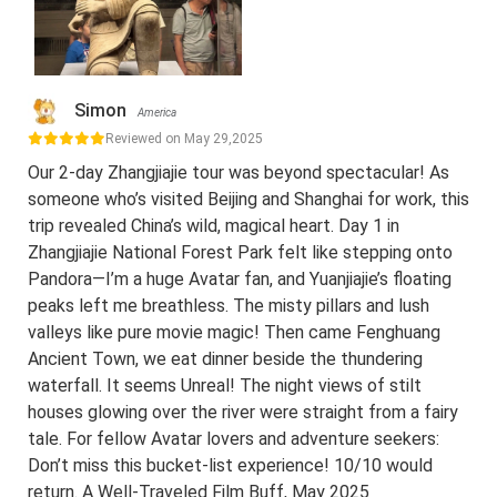
Simon
America
Reviewed on May 29,2025
Our 2-day Zhangjiajie tour was beyond spectacular! As
someone who’s visited Beijing and Shanghai for work, this
trip revealed China’s wild, magical heart. Day 1 in
Zhangjiajie National Forest Park felt like stepping onto
Pandora—I’m a huge Avatar fan, and Yuanjiajie’s floating
peaks left me breathless. The misty pillars and lush
valleys like pure movie magic! Then came Fenghuang
Ancient Town, we eat dinner beside the thundering
waterfall. It seems Unreal! The night views of stilt
houses glowing over the river were straight from a fairy
tale. For fellow Avatar lovers and adventure seekers:
Don’t miss this bucket-list experience! 10/10 would
return. A Well-Traveled Film Buff, May 2025