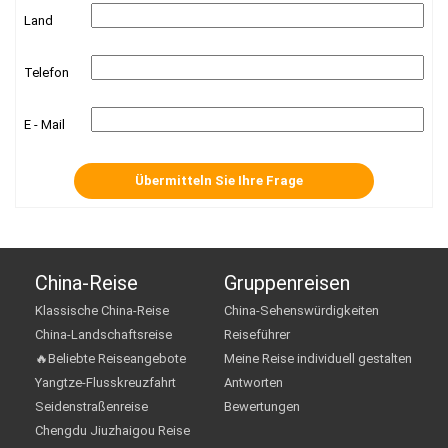
Land
Telefon
E - Mail
China-Reise
Gruppenreisen
Klassische China-Reise
China-Sehenswürdigkeiten
China-Landschaftsreise
Reiseführer
🔥Beliebte Reiseangebote
Meine Reise individuell gestalten
Yangtze-Flusskreuzfahrt
Antworten
Seidenstraßenreise
Bewertungen
Chengdu Jiuzhaigou Reise