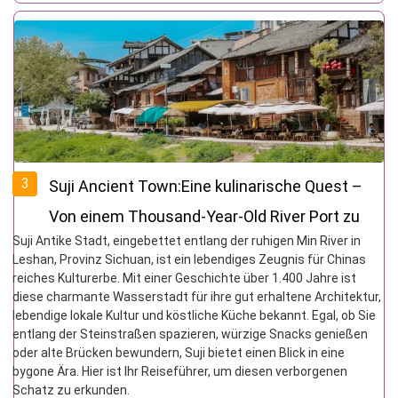
3
Suji Ancient Town:Eine kulinarische Quest –
Von einem Thousand-Year-Old River Port zu
Suji Antike Stadt, eingebettet entlang der ruhigen Min River in
einer Vibrant Gastronomischen Haven
Leshan, Provinz Sichuan, ist ein lebendiges Zeugnis für Chinas
reiches Kulturerbe. Mit einer Geschichte über 1.400 Jahre ist
diese charmante Wasserstadt für ihre gut erhaltene Architektur,
lebendige lokale Kultur und köstliche Küche bekannt. Egal, ob Sie
entlang der Steinstraßen spazieren, würzige Snacks genießen
oder alte Brücken bewundern, Suji bietet einen Blick in eine
bygone Ära. Hier ist Ihr Reiseführer, um diesen verborgenen
Schatz zu erkunden.