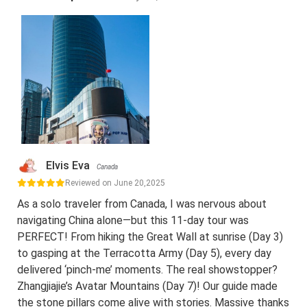
Elvis Eva
Canada
Reviewed on June 20,2025
As a solo traveler from Canada, I was nervous about
navigating China alone—but this 11-day tour was
PERFECT! From hiking the Great Wall at sunrise (Day 3)
to gasping at the Terracotta Army (Day 5), every day
delivered ‘pinch-me’ moments. The real showstopper?
Zhangjiajie’s Avatar Mountains (Day 7)! Our guide made
the stone pillars come alive with stories. Massive thanks