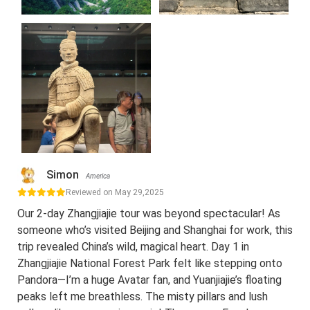
Simon
America
Reviewed on May 29,2025
Our 2-day Zhangjiajie tour was beyond spectacular! As
someone who’s visited Beijing and Shanghai for work, this
trip revealed China’s wild, magical heart. Day 1 in
Zhangjiajie National Forest Park felt like stepping onto
Pandora—I’m a huge Avatar fan, and Yuanjiajie’s floating
peaks left me breathless. The misty pillars and lush