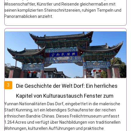
Wissenschaftler, Künstler und Reisende gleichermaßen mit
seinen komplizierten Steinschnitzereien, ruhigen Tempeln und
Panoramablicken anzieht.
3
Die Geschichte der Welt Dorf: Ein herrliches
Kapitel von Kulturaustausch Fenster zum
Yunnan Nationalitäten Das Dorf, eingebettet in die malerische
Ethnischen Garten
Stadt Kunming, ist ein lebendiges Schaufenster der reichen
ethnischen Bandrie Chinas. Dieses Freilichtmuseum umfasst
1.264 Acres und verfügt über Nachbildungen von traditionellen
Wohnungen, kulturellen Aufführungen und praktische