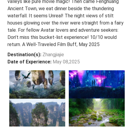
valleys like pure movie magic! Then came Fenghuang
Ancient Town, we eat dinner beside the thundering
waterfall. It seems Unreal! The night views of stilt
houses glowing over the river were straight from a fairy
tale. For fellow Avatar lovers and adventure seekers:
Don’t miss this bucket-list experience! 10/10 would
return. A Well-Traveled Film Buff, May 2025
Destination(s):
Zhangjiajie
Date of Experience:
May 08,2025