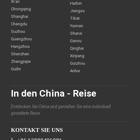
Xi'an
Harbin
Chongqing
Jiangsu
Shanghai
Tibet
Chengdu
Yunnan
Suzhou
Shanxi
Guangzhou
Gansu
Hangzhou
Qinghai
Shenzhen
Xinjiang
Zhangjiajie
Guizhou
Guilin
Anhui
In den China - Reise
Entdecken Sie China und genießen Sie eine individuell
gestaltete Reise.
KONTAKT SIE UNS