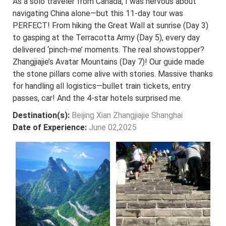
As a solo traveler from Canada, I was nervous about
navigating China alone—but this 11-day tour was
PERFECT! From hiking the Great Wall at sunrise (Day 3)
to gasping at the Terracotta Army (Day 5), every day
delivered ‘pinch-me’ moments. The real showstopper?
Zhangjiajie’s Avatar Mountains (Day 7)! Our guide made
the stone pillars come alive with stories. Massive thanks
for handling all logistics—bullet train tickets, entry
passes, car! And the 4-star hotels surprised me.
Destination(s):
Beijing Xian Zhangjiajie Shanghai
Date of Experience:
June 02,2025