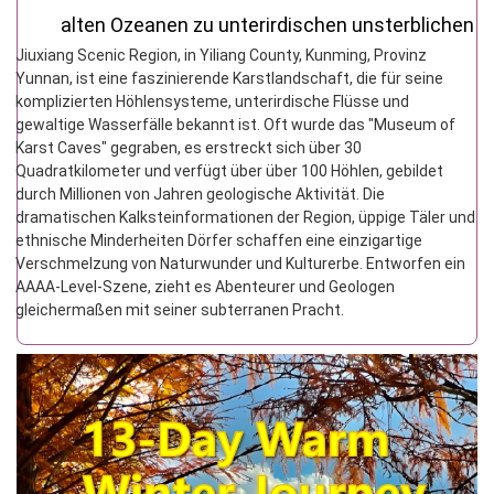
alten Ozeanen zu unterirdischen unsterblichen
Jiuxiang Scenic Region, in Yiliang County, Kunming, Provinz
Palästen
Yunnan, ist eine faszinierende Karstlandschaft, die für seine
komplizierten Höhlensysteme, unterirdische Flüsse und
gewaltige Wasserfälle bekannt ist. Oft wurde das "Museum of
Karst Caves" gegraben, es erstreckt sich über 30
Quadratkilometer und verfügt über über 100 Höhlen, gebildet
durch Millionen von Jahren geologische Aktivität. Die
dramatischen Kalksteinformationen der Region, üppige Täler und
ethnische Minderheiten Dörfer schaffen eine einzigartige
Verschmelzung von Naturwunder und Kulturerbe. Entworfen ein
AAAA-Level-Szene, zieht es Abenteurer und Geologen
gleichermaßen mit seiner subterranen Pracht.