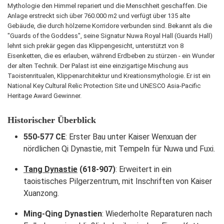
Mythologie den Himmel repariert und die Menschheit geschaffen. Die
Anlage erstreckt sich über 760.000 m2 und verfügt über 135 alte
Gebäude, die durch hölzerne Korridore verbunden sind. Bekannt als die
"Guards of the Goddess", seine Signatur Nuwa Royal Hall (Guards Hall)
lehnt sich prekär gegen das Klippengesicht, unterstützt von 8
Eisenketten, die es erlauben, während Erdbeben zu stürzen - ein Wunder
der alten Technik. Der Palast ist eine einzigartige Mischung aus
Taoistenritualen, Klippenarchitektur und Kreationsmythologie. Er ist ein
National Key Cultural Relic Protection Site und UNESCO Asia-Pacific
Heritage Award Gewinner.
Historischer Überblick
550-577 CE
: Erster Bau unter Kaiser Wenxuan der
nördlichen Qi Dynastie, mit Tempeln für Nuwa und Fuxi.
Tang Dynastie
(618-907)
: Erweitert in ein
taoistisches Pilgerzentrum, mit Inschriften von Kaiser
Xuanzong.
Ming-Qing Dynastien
: Wiederholte Reparaturen nach