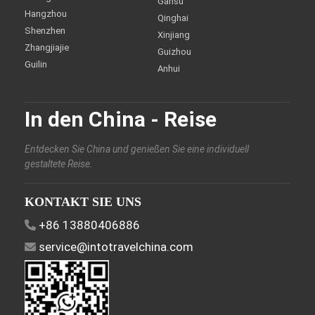
Gansu
Hangzhou
Qinghai
Shenzhen
Xinjiang
Zhangjiajie
Guizhou
Guilin
Anhui
In den China - Reise
Entdecken Sie China und genießen Sie eine individuell
gestaltete Reise.
KONTAKT SIE UNS
+86 13880406886
service@intotravelchina.com