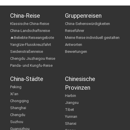
China-Reise
Gruppenreisen
Klassische China-Reise
China-Sehenswürdigkeiten
China-Landschaftsreise
Reiseführer
🔥Beliebte Reiseangebote
Meine Reise individuell gestalten
Yangtze-Flusskreuzfahrt
Antworten
Seidenstraßenreise
Bewertungen
Chengdu Jiuzhaigou Reise
Panda- und Kungfu-Reise
China-Städte
Chinesische
Provinzen
Peking
Xi'an
Harbin
Chongqing
Jiangsu
Shanghai
Tibet
Chengdu
Yunnan
Suzhou
Shanxi
Guangzhou