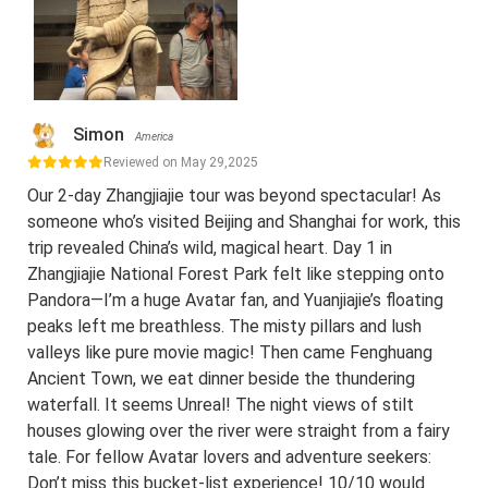
Simon
America
Reviewed on May 29,2025
Our 2-day Zhangjiajie tour was beyond spectacular! As
someone who’s visited Beijing and Shanghai for work, this
trip revealed China’s wild, magical heart. Day 1 in
Zhangjiajie National Forest Park felt like stepping onto
Pandora—I’m a huge Avatar fan, and Yuanjiajie’s floating
peaks left me breathless. The misty pillars and lush
valleys like pure movie magic! Then came Fenghuang
Ancient Town, we eat dinner beside the thundering
waterfall. It seems Unreal! The night views of stilt
houses glowing over the river were straight from a fairy
tale. For fellow Avatar lovers and adventure seekers:
Don’t miss this bucket-list experience! 10/10 would