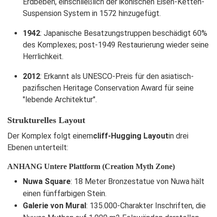
Erdbeben, einschließlich der ikonischen Eisen-Ketten-
Suspension System in 1572 hinzugefügt.
1942
: Japanische Besatzungstruppen beschädigt 60%
des Komplexes; post-1949 Restaurierung wieder seine
Herrlichkeit.
2012
: Erkannt als UNESCO-Preis für den asiatisch-
pazifischen Heritage Conservation Award für seine
"lebende Architektur".
Strukturelles Layout
Der Komplex folgt einem
cliff-Hugging Layout
in drei
Ebenen unterteilt:
ANHANG Untere Plattform (Creation Myth Zone)
Nuwa Square
: 18 Meter Bronzestatue von Nuwa hält
einen fünffarbigen Stein.
Galerie von Mural
: 135.000-Charakter Inschriften, die