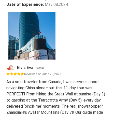
Date of Experience:
May 08,2024
Elvis Eva
Canada
Reviewed on June 20,2025
As a solo traveler from Canada, I was nervous about
navigating China alone—but this 11-day tour was
PERFECT! From hiking the Great Wall at sunrise (Day 3)
to gasping at the Terracotta Army (Day 5), every day
delivered ‘pinch-me’ moments. The real showstopper?
Zhangjiajie’s Avatar Mountains (Day 7)! Our guide made