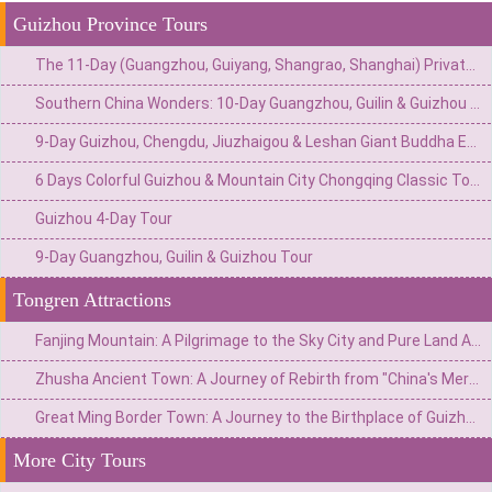
Guizhou Province Tours
The 11-Day (Guangzhou, Guiyang, Shangrao, Shanghai) Private China Escape: Urban Thrills & Ancient Valley Mystique
Southern China Wonders: 10-Day Guangzhou, Guilin & Guizhou Tour
9-Day Guizhou, Chengdu, Jiuzhaigou & Leshan Giant Buddha Exploration
6 Days Colorful Guizhou & Mountain City Chongqing Classic Tour
Guizhou 4-Day Tour
9-Day Guangzhou, Guilin & Guizhou Tour
Tongren Attractions
Fanjing Mountain: A Pilgrimage to the Sky City and Pure Land Above the Clouds
Zhusha Ancient Town: A Journey of Rebirth from "China's Mercury Capital" to "Millennium Cinnabar Town"
Great Ming Border Town: A Journey to the Birthplace of Guizhou's History and Six Centuries of Border Culture
More City Tours