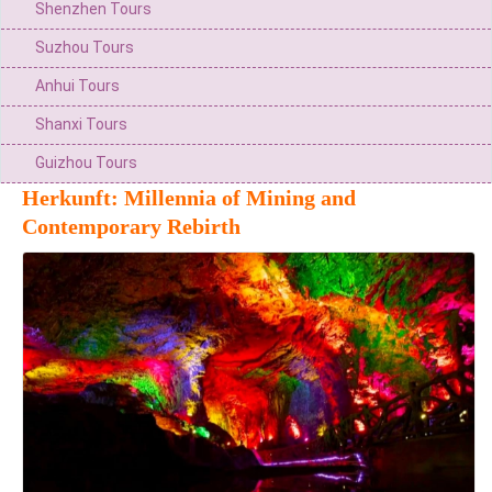
Shenzhen Tours
Suzhou Tours
Anhui Tours
Shanxi Tours
Guizhou Tours
Herkunft: Millennia of Mining and
Contemporary Rebirth