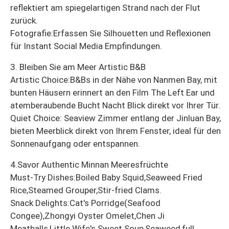
reflektiert am spiegelartigen Strand nach der Flut
zurück.
Fotografie:Erfassen Sie Silhouetten und Reflexionen
für Instant Social Media Empfindungen.
3. Bleiben Sie am Meer Artistic B&B
Artistic Choice:B&Bs in der Nähe von Nanmen Bay, mit
bunten Häusern erinnert an den Film The Left Ear und
atemberaubende Bucht Nacht Blick direkt vor Ihrer Tür.
Quiet Choice: Seaview Zimmer entlang der Jinluan Bay,
bieten Meerblick direkt von Ihrem Fenster, ideal für den
Sonnenaufgang oder entspannen.
4.Savor Authentic Minnan Meeresfrüchte
Must-Try Dishes:Boiled Baby Squid,Seaweed Fried
Rice,Steamed Grouper,Stir-fried Clams.
Snack Delights:Cat's Porridge(Seafood
Congee),Zhongyi Oyster Omelet,Chen Ji
Meatballs,Little Wife's Sweet Soup,Seaweed,full