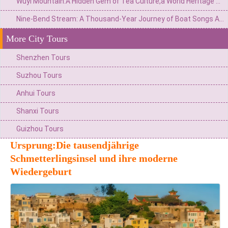
Wuyi Mountain:A Hidden Gem of Tea Culture,a World Heritage Site Amidst Emerald Waters and Crimson Peaks
Nine-Bend Stream: A Thousand-Year Journey of Boat Songs Amidst Danxia Cliffs and Emerald Waters
More City Tours
Shenzhen Tours
Suzhou Tours
Anhui Tours
Shanxi Tours
Guizhou Tours
Ursprung:Die tausendjährige
Schmetterlingsinsel und ihre moderne
Wiedergeburt