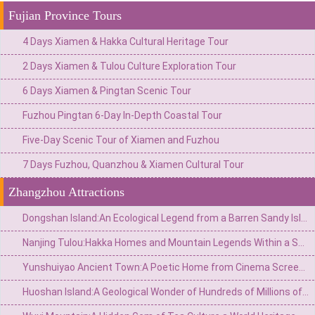
Fujian Province Tours
4 Days Xiamen & Hakka Cultural Heritage Tour
2 Days Xiamen & Tulou Culture Exploration Tour
6 Days Xiamen & Pingtan Scenic Tour
Fuzhou Pingtan 6-Day In-Depth Coastal Tour
Five-Day Scenic Tour of Xiamen and Fuzhou
7 Days Fuzhou, Quanzhou & Xiamen Cultural Tour
Zhangzhou Attractions
Dongshan Island:An Ecological Legend from a Barren Sandy Island to an"Oasis of the East China Sea"
Nanjing Tulou:Hakka Homes and Mountain Legends Within a Square and Circle
Yunshuiyao Ancient Town:A Poetic Home from Cinema Screen to World Heritage Site
Huoshan Island:A Geological Wonder of Hundreds of Millions of Years–Half Sea,Half Fire