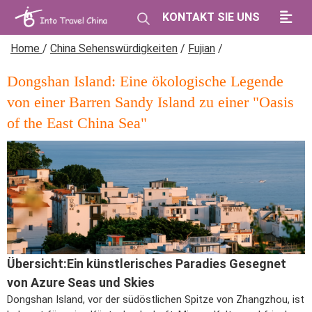
KONTAKT SIE UNS
Home
/
China Sehenswürdigkeiten
/
Fujian
/
Dongshan Island: Eine ökologische Legende
von einer Barren Sandy Island zu einer "Oasis
of the East China Sea"
Übersicht:Ein künstlerisches Paradies Gesegnet
von Azure Seas und Skies
Dongshan Island, vor der südöstlichen Spitze von Zhangzhou, ist