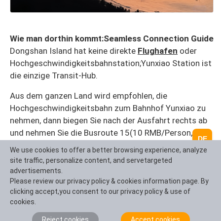
Wie man dorthin kommt:Seamless Connection Guide
Dongshan Island hat keine direkte
Flughafen
oder
Hochgeschwindigkeitsbahnstation;Yunxiao Station ist
die einzige Transit-Hub.
Aus dem ganzen Land wird empfohlen, die
Hochgeschwindigkeitsbahn zum Bahnhof Yunxiao zu
nehmen, dann biegen Sie nach der Ausfahrt rechts ab
und nehmen Sie die Busroute 15(10 RMB/Person,ca. 1
DE
Stunde nach Tongling Town) oder teilen Sie ein
We use cookies to offer a better browsing experience, analyze
Taxi(30-40 RMB/Person) auf die Insel.
site traffic, personalize content, and servetargeted
advertisements.
Von der Stadt Shangrao wird empfohlen, ein Taxi zu
Please review our privacy policy & cookies information page. By
fahren/ zu nehmen, nach"Tongling Town,"ca. 2 Stunden
clicking accept,you consent to our privacy policy & use of
von
Xiamen
und 1,5 Stunden von Zhangzhou.
cookies.
Reject cookies
Accept cookies