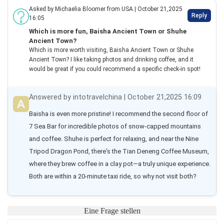
Asked by Michaelia Bloomer from USA | October 21,2025
Reply
16:05
Which is more fun, Baisha Ancient Town or Shuhe
Ancient Town?
Which is more worth visiting, Baisha Ancient Town or Shuhe
Ancient Town? I like taking photos and drinking coffee, and it
would be great if you could recommend a specific check-in spot!
Answered by intotravelchina | October 21,2025 16:09
Baisha is even more pristine! I recommend the second floor of 
7 Sea Bar for incredible photos of snow-capped mountains 
and coffee. Shuhe is perfect for relaxing, and near the Nine 
Tripod Dragon Pond, there's the Tian Deneng Coffee Museum, 
where they brew coffee in a clay pot—a truly unique experience. 
Both are within a 20-minute taxi ride, so why not visit both?
Eine Frage stellen