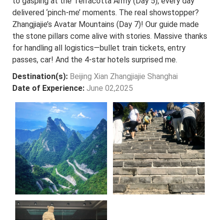
to gasping at the Terracotta Army (Day 5), every day
delivered ‘pinch-me’ moments. The real showstopper?
Zhangjiajie’s Avatar Mountains (Day 7)! Our guide made
the stone pillars come alive with stories. Massive thanks
for handling all logistics—bullet train tickets, entry
passes, car! And the 4-star hotels surprised me.
Destination(s):
Beijing Xian Zhangjiajie Shanghai
Date of Experience:
June 02,2025