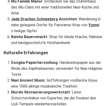
Mu Familie Manor
: Entdecken Sie das Stammhaus
des Mu-Clans mit einer traditionellen Naxi-Küche und
Altar.
Jade Drachen Schneeberg
Ansichten
: Wanderung in
nahe gelegene Dörfer für Panorama-Vitas von
Yunnn
’
s heiliger Gipfel.
Baisha Bauernmarkt
: Shop für lokale Kräuter, Yakkäse
und handgeschnitzte Holzhandwerk.
Kulturelle Erfahrungen
Dongba Papierherstellung
: Handwerkspapier aus der
Rinde des Daphnebaumes, verwendet für Naxi religiöse
Texte.
Naxi Ancient Music
: Aufführungen von
Baisha Xiyue
,
eine 1000-jährige musikalische Tradition.
Murals Restaurierungswerkstatt
: Lerne
Schutztechniken von Experten, die die Fresken des
Liuli-Tempels wiederherzustellen.