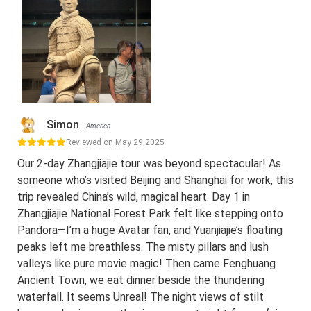
Simon
America
Reviewed on May 29,2025
Our 2-day Zhangjiajie tour was beyond spectacular! As
someone who’s visited Beijing and Shanghai for work, this
trip revealed China’s wild, magical heart. Day 1 in
Zhangjiajie National Forest Park felt like stepping onto
Pandora—I’m a huge Avatar fan, and Yuanjiajie’s floating
peaks left me breathless. The misty pillars and lush
valleys like pure movie magic! Then came Fenghuang
Ancient Town, we eat dinner beside the thundering
waterfall. It seems Unreal! The night views of stilt