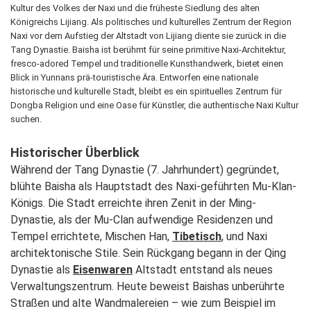
Kultur des Volkes der Naxi und die früheste Siedlung des alten
Königreichs Lijiang. Als politisches und kulturelles Zentrum der Region
Naxi vor dem Aufstieg der Altstadt von Lijiang diente sie zurück in die
Tang Dynastie. Baisha ist berühmt für seine primitive Naxi-Architektur,
fresco-adored Tempel und traditionelle Kunsthandwerk, bietet einen
Blick in Yunnans prä-touristische Ära. Entworfen eine nationale
historische und kulturelle Stadt, bleibt es ein spirituelles Zentrum für
Dongba Religion und eine Oase für Künstler, die authentische Naxi Kultur
suchen.
Historischer Überblick
Während der Tang Dynastie (7. Jahrhundert) gegründet,
blühte Baisha als Hauptstadt des Naxi-geführten Mu-Klan-
Königs. Die Stadt erreichte ihren Zenit in der Ming-
Dynastie, als der Mu-Clan aufwendige Residenzen und
Tempel errichtete, Mischen Han,
Tibetisch
, und Naxi
architektonische Stile. Sein Rückgang begann in der Qing
Dynastie als
Eisenwaren
Altstadt entstand als neues
Verwaltungszentrum. Heute beweist Baishas unberührte
Straßen und alte Wandmalereien – wie zum Beispiel im