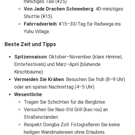
minütiges Taxi (¥25).
Von Jade Drachen Schneeberg
: 40-minütiges
Shuttle (¥15).
Fahrradverleih
: ¥15–30/Tag für Radwege ins
Yuhu Village.
Beste Zeit und Tipps
Spitzensaison
: Oktober–November (klare Himmel,
Erntefestivals) und März–April (blühende
Kirschbäume).
Vermeiden Sie Krähen
: Besuchen Sie früh (8–9 Uhr)
oder am späten Nachmittag (4–5 Uhr).
Wesentliche
:
Tragen Sie Schichten für die Bergbrise.
Versuchen Sie Naxi-Stil Grill (kao rou) an
Straßenständen.
Respekt Dongba Zoll: Fotografieren Sie keine
heiligen Wandmalereien ohne Erlaubnis.