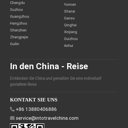
Chengdu
Yunnan
Suzhou
Shanxi
Guangzhou
Gansu
Hangzhou
Qinghai
Shenzhen
Xinjiang
Zhangjiajie
Guizhou
Guilin
Anhui
In den China - Reise
Entdecken Sie China und genießen Sie eine individuell
gestaltete Reise.
KONTAKT SIE UNS
+86 13880406886
service@intotravelchina.com