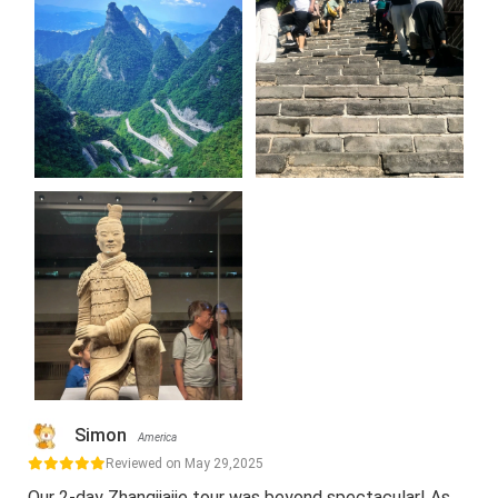
Simon
America
Reviewed on May 29,2025
Our 2-day Zhangjiajie tour was beyond spectacular! As