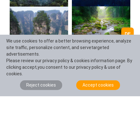
DE
We use cookies to offer a better browsing experience, analyze
site traffic, personalize content, and servetargeted
advertisements.
Eine Frage stellen
Please review our privacy policy & cookies information page. By
clicking accept,you consent to our privacy policy & use of
Fragenübersicht (100 Zeichen)
cookies.
Reject cookies
Accept cookies
Details (optional) (2.000 Zeichen)