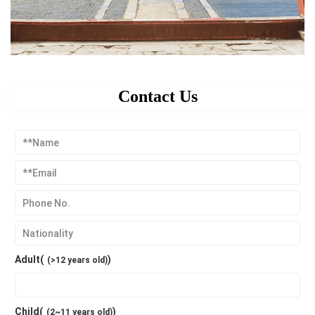
Contact Us
Adult(
)
(>12 years old)
Child(
)
(2~11 years old)