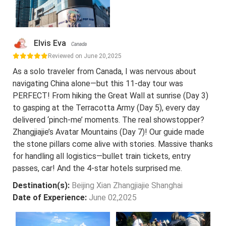
Elvis Eva
Canada
Reviewed on June 20,2025
As a solo traveler from Canada, I was nervous about
navigating China alone—but this 11-day tour was
PERFECT! From hiking the Great Wall at sunrise (Day 3)
to gasping at the Terracotta Army (Day 5), every day
delivered ‘pinch-me’ moments. The real showstopper?
Zhangjiajie’s Avatar Mountains (Day 7)! Our guide made
the stone pillars come alive with stories. Massive thanks
for handling all logistics—bullet train tickets, entry
passes, car! And the 4-star hotels surprised me.
Destination(s):
Beijing Xian Zhangjiajie Shanghai
Date of Experience:
June 02,2025