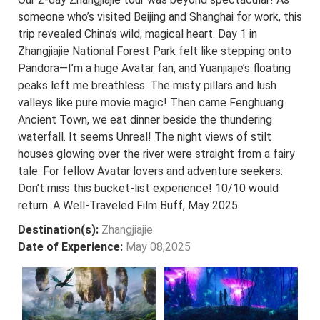
someone who’s visited Beijing and Shanghai for work, this
trip revealed China’s wild, magical heart. Day 1 in
Zhangjiajie National Forest Park felt like stepping onto
Pandora—I’m a huge Avatar fan, and Yuanjiajie’s floating
peaks left me breathless. The misty pillars and lush
valleys like pure movie magic! Then came Fenghuang
Ancient Town, we eat dinner beside the thundering
waterfall. It seems Unreal! The night views of stilt
houses glowing over the river were straight from a fairy
tale. For fellow Avatar lovers and adventure seekers:
Don’t miss this bucket-list experience! 10/10 would
return. A Well-Traveled Film Buff, May 2025
Destination(s):
Zhangjiajie
Date of Experience:
May 08,2025