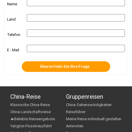
Name
Land
Telefon
E - Mail
China-Reise
Gruppenreisen
Klassische China-Reise
China-Sehenswürdigkeiten
China-Landschaftsreise
Reiseführer
🔥Beliebte Reiseangebote
Meine Reise individuell gestalten
Yangtze-Flusskreuzfahrt
Antworten