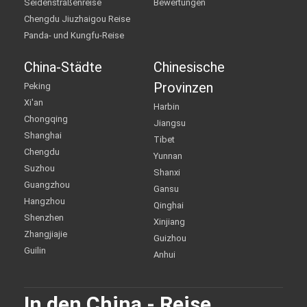
Seidenstraßenreise
Bewertungen
Chengdu Jiuzhaigou Reise
Panda- und Kungfu-Reise
China-Städte
Chinesische
Provinzen
Peking
Xi'an
Harbin
Chongqing
Jiangsu
Shanghai
Tibet
Chengdu
Yunnan
Suzhou
Shanxi
Guangzhou
Gansu
Hangzhou
Qinghai
Shenzhen
Xinjiang
Zhangjiajie
Guizhou
Guilin
Anhui
In den China - Reise