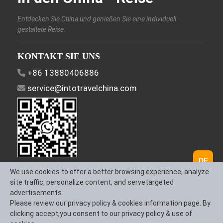
Entdecken Sie China und genießen Sie eine individuell
gestaltete Reise.
KONTAKT SIE UNS
+86 13880406886
service@intotravelchina.com
DE
FOLGEN SIE UNS
We use cookies to offer a better browsing experience, analyze
site traffic, personalize content, and servetargeted
advertisements.
Please review our privacy policy & cookies information page. By
clicking accept,you consent to our privacy policy & use of
Über uns
Kontaktieren Sie uns
Allgemeine