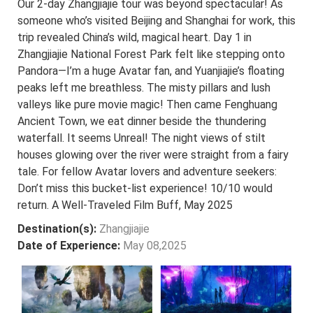
Our 2-day Zhangjiajie tour was beyond spectacular! As
someone who’s visited Beijing and Shanghai for work, this
trip revealed China’s wild, magical heart. Day 1 in
Zhangjiajie National Forest Park felt like stepping onto
Pandora—I’m a huge Avatar fan, and Yuanjiajie’s floating
peaks left me breathless. The misty pillars and lush
valleys like pure movie magic! Then came Fenghuang
Ancient Town, we eat dinner beside the thundering
waterfall. It seems Unreal! The night views of stilt
houses glowing over the river were straight from a fairy
tale. For fellow Avatar lovers and adventure seekers:
Don’t miss this bucket-list experience! 10/10 would
return. A Well-Traveled Film Buff, May 2025
Destination(s):
Zhangjiajie
Date of Experience:
May 08,2025