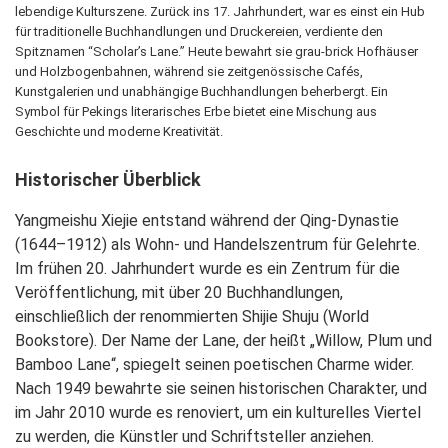
lebendige Kulturszene. Zurück ins 17. Jahrhundert, war es einst ein Hub
für traditionelle Buchhandlungen und Druckereien, verdiente den
Spitznamen “Scholar’s Lane.” Heute bewahrt sie grau-brick Hofhäuser
und Holzbogenbahnen, während sie zeitgenössische Cafés,
Kunstgalerien und unabhängige Buchhandlungen beherbergt. Ein
Symbol für Pekings literarisches Erbe bietet eine Mischung aus
Geschichte und moderne Kreativität.
Historischer Überblick
Yangmeishu Xiejie entstand während der Qing-Dynastie
(1644–1912) als Wohn- und Handelszentrum für Gelehrte.
Im frühen 20. Jahrhundert wurde es ein Zentrum für die
Veröffentlichung, mit über 20 Buchhandlungen,
einschließlich der renommierten Shijie Shuju (World
Bookstore). Der Name der Lane, der heißt „Willow, Plum und
Bamboo Lane“, spiegelt seinen poetischen Charme wider.
Nach 1949 bewahrte sie seinen historischen Charakter, und
im Jahr 2010 wurde es renoviert, um ein kulturelles Viertel
zu werden, die Künstler und Schriftsteller anziehen.