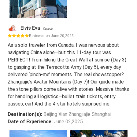
Elvis Eva
Canada
Reviewed on June 20,2025
As a solo traveler from Canada, I was nervous about
navigating China alone—but this 11-day tour was
PERFECT! From hiking the Great Wall at sunrise (Day 3)
to gasping at the Terracotta Army (Day 5), every day
delivered ‘pinch-me’ moments. The real showstopper?
Zhangjiajie’s Avatar Mountains (Day 7)! Our guide made
the stone pillars come alive with stories. Massive thanks
for handling all logistics—bullet train tickets, entry
passes, car! And the 4-star hotels surprised me.
Destination(s):
Beijing Xian Zhangjiajie Shanghai
Date of Experience:
June 02,2025