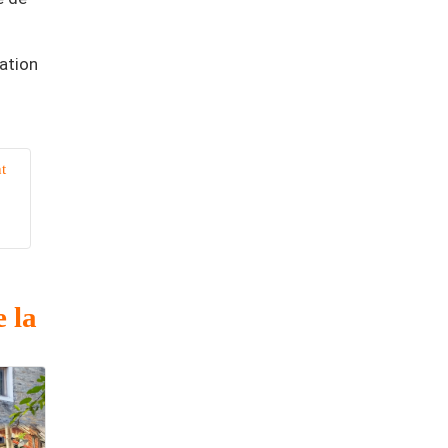
ation
t
e la