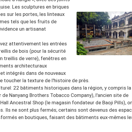
quise. Les sculptures en briques
s sur les portes, les linteaux
èmes tels que les fruits de
évidence un artisanat
rvez attentivement les entrées
illis de bois (pour la sécurité
 treillis de verre), fenêtres en
léments architecturaux
 et intégrés dans de nouveaux
 toucher la texture de l'histoire de près.
urel: 22 bâtiments historiques dans la région, y compris la 
ur de Nanyang Brothers Tobacco Company), l'ancien site de
all Ancestral Shop (le magasin fondateur de Baoji Pills), o
ires. Ils ne sont plus fermés; certains sont devenus des espa
ansformés en boutiques, faisant des bâtiments eux-mêmes le