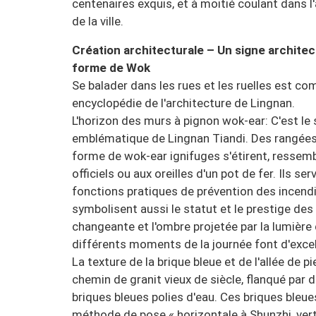
centenaires exquis, et à moitié coulant dans 
de la ville.
Création architecturale – Un signe architec
forme de Wok
Se balader dans les rues et les ruelles est c
encyclopédie de l'architecture de Lingnan.
L'horizon des murs à pignon wok-ear: C'est le 
emblématique de Lingnan Tiandi. Des rangées
forme de wok-ear ignifuges s'étirent, ressem
officiels ou aux oreilles d'un pot de fer. Ils 
fonctions pratiques de prévention des incendi
symbolisent aussi le statut et le prestige des 
changeante et l'ombre projetée par la lumière 
différents moments de la journée font d'exce
La texture de la brique bleue et de l'allée de p
chemin de granit vieux de siècle, flanqué par
briques bleues polies d'eau. Ces briques bleu
méthode de pose « horizontale à Shunzhi, verti