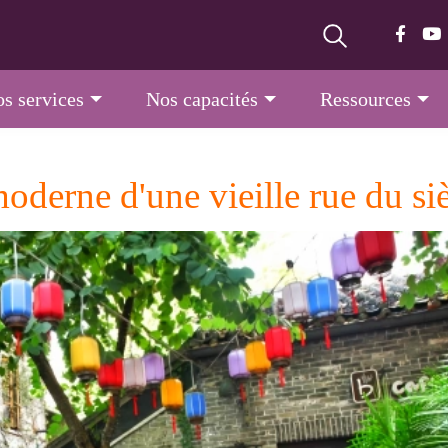
s services
Nos capacités
Ressources
derne d'une vieille rue du si