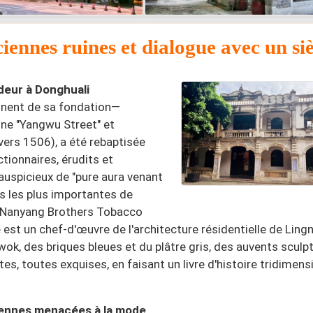
ennes ruines et dialogue avec un siè
ndeur à Donghuali
ennent de sa fondation—
gine "Yangwu Street" et
vers 1506), a été rebaptisée
tionnaires, érudits et
auspicieux de "pure aura venant
les les plus importantes de
a Nanyang Brothers Tobacco
est un chef-d'œuvre de l'architecture résidentielle de Lingn
ok, des briques bleues et du plâtre gris, des auvents sculpt
s, toutes exquises, en faisant un livre d'histoire tridimens
ciennes menacées à la mode