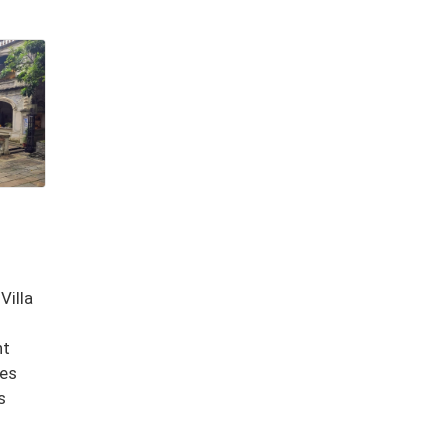
Villa
nt
ces
s