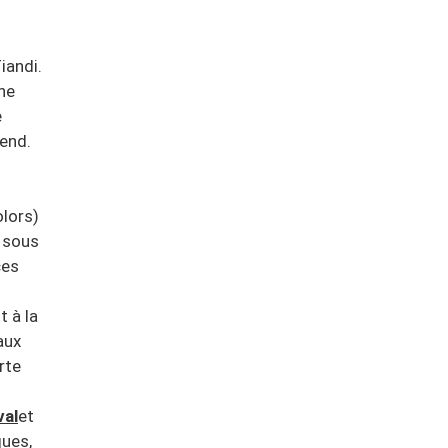
iandi.
ne
e
-end.
olors)
e sous
ces
t à la
aux
rte
val
et
ques,