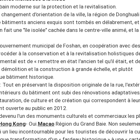
ain moderne sur la protection et la revitalisation.
changement d'orientation de la ville, la région de Donghuali
 bâtiments anciens exquis sont tombés en délabrement, et
 fait une "île isolée" cachée dans le centre-ville animé, et la
e gouvernement municipal de Foshan, en coopération avec de
océder à la conservation et à la revitalisation holistiques d
ental est de « remettre en état l'ancien tel qu'il était, et d
a démolition et la construction à grande échelle, et plutôt
ue bâtiment historique.
Tout en préservant la disposition originale de la rue, l'extér
ntérieurs du bâtiment ont subi des rénovations adaptatives
uration, de culture et de création qui correspondent à leur
nt ouverte au public en 2012.
st devenu l'un des monuments culturels et commerciaux les p
Hong Kong
- Oui.
Macao
Région du Grand Baie. Non seulemen
si un lieu incontournable pour les touristes de découvrir la cu
que transformation d'un « fardeau historique » à une « cart