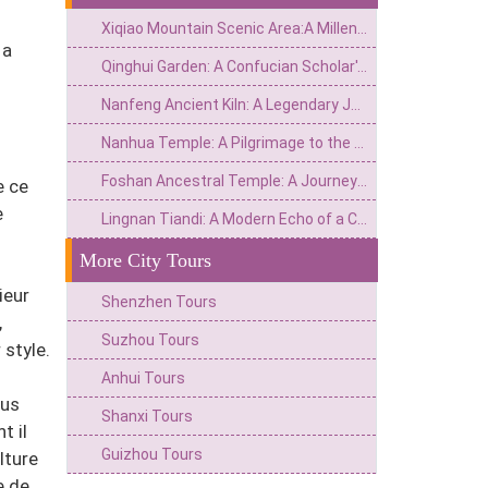
Xiqiao Mountain Scenic Area:A Millennial Vigil—From Ancient Volcano to Renowned Mountain of Neo-Confucianism
 a
Qinghui Garden: A Confucian Scholar's Mansion Garden that Condenses the Elegant Charm of the Lingnan Region
Nanfeng Ancient Kiln: A Legendary Journey Through Five Hundred Years of Unextinguished Fire in a Dragon Kiln
Nanhua Temple: A Pilgrimage to the Ancestral Temple of Zen Buddhism with a Thousand-Year Lineage
s
Foshan Ancestral Temple: A Journey Through a Thousand-Year-old Palace of Lingnan Architecture and Folk Beliefs
e ce
e
Lingnan Tiandi: A Modern Echo of a Century-Old Street
More City Tours
ieur
Shenzhen Tours
,
Suzhou Tours
 style.
Anhui Tours
lus
Shanxi Tours
t il
Guizhou Tours
lture
e de