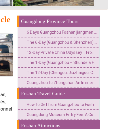
cle
Guangdong Province Tours
6 Days Guangzhou Foshan jiangmen & Shenzhen Cultural Tour
The 6-Day (Guangzhou & Shenzhen) Private China Escape: Adrenaline & Urban Glamour Route
12-Day Private China Odyssey：From Lingnan Flavors to Fantasy Valleys & Skyline Glamour
The 1-Day (Guangzhou – Shunde & Foshan) Private Culture & Waterfront Escape: Classical Garden, Old Street & Fisherman‘s Wharf
The 12-Day (Chengdu, Jiuzhaigou, Chongqing, Zhangjiajie, Guangzhou) Private China Nature Tour: Pandas, Mythic Pools, Sky Gardens & River Lights
Guangzhou to Zhongshan:An Immersive Tour of a Film City&Historic Arcade Buildings
Foshan Travel Guide
an,
és,
How to Get from Guangzhou to Foshan: Best Transport Options & Travel Tips
ionnel
Guangdong Museum Entry Fee: A Comprehensive Guide for Free Admission & Visiting Tips
Foshan Attractions