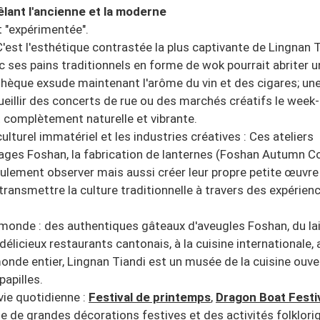
lant l'ancienne et la moderne
et "expérimentée".
est l'esthétique contrastée la plus captivante de Lingnan T
 ses pains traditionnels en forme de wok pourrait abriter u
nthèque exsude maintenant l'arôme du vin et des cigares; un
ueillir des concerts de rue ou des marchés créatifs le week
 complètement naturelle et vibrante.
ulturel immatériel et les industries créatives : Ces ateliers
rages Foshan, la fabrication de lanternes (Foshan Autumn C
seulement observer mais aussi créer leur propre petite œuvr
 transmettre la culture traditionnelle à travers des expérien
 monde : des authentiques gâteaux d'aveugles Foshan, du lai
délicieux restaurants cantonais, à la cuisine internationale, 
nde entier, Lingnan Tiandi est un musée de la cuisine ouve
papilles.
 vie quotidienne :
Festival de printemps
,
Dragon Boat Festi
ille de grandes décorations festives et des activités folklori