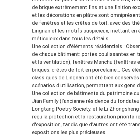
de brique extrêmement fins et une finition ex
et les décorations en plâtre sont omniprésente
de fenêtres et les crêtes de toit, avec des th
Lingnan et les motifs auspicieux, mettant en 
méticuleux dans tous les détails.
Une collection d'éléments résidentiels : Obse
de chaque bâtiment: portes coulissantes en tre
et la ventilation), fenêtres Manchu (fenêtres en
briques, crêtes de toit en porcelaine... Ces é
classiques de Lingnan ont été bien conservés
scénarios d'utilisation, permettant aux gens de
Une collection de bâtiments du patrimoine cult
Jian Family (l'ancienne résidence du fondate
Longtang Poetry Society, et le Li Zhongsheng H
reçu la protection et la restauration priorita
d'exposition, tandis que d'autres ont été tr
expositions les plus précieuses.