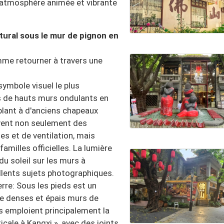
l'atmosphère animée et vibrante
tural sous le mur de pignon en
omme retourner à travers une
symbole visuel le plus
 de hauts murs ondulants en
blant à d'anciens chapeaux
servent non seulement des
es et de ventilation, mais
familles officielles. La lumière
du soleil sur les murs à
llents sujets photographiques.
ierre: Sous les pieds est un
 de denses et épais murs de
es emploient principalement la
cale à Kangxi », avec des joints