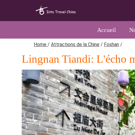
Accueil
No
Home
/
Attractions de la Chine
/
Foshan
/
Lingnan Tiandi: L'écho mo