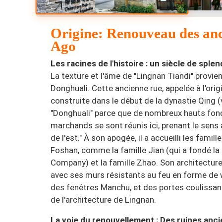
Origine: Renouveau des anci
Ago
Les racines de l'histoire : un siècle de sple
La texture et l'âme de "Lingnan Tiandi" provi
Donghuali. Cette ancienne rue, appelée à l'ori
construite dans le début de la dynastie Qing (
"Donghuali" parce que de nombreux hauts fonc
marchands se sont réunis ici, prenant le sens 
de l'est." À son apogée, il a accueilli les famil
Foshan, comme la famille Jian (qui a fondé l
Company) et la famille Zhao. Son architecture 
avec ses murs résistants au feu en forme de w
des fenêtres Manchu, et des portes coulissante
de l'architecture de Lingnan.
La voie du renouvellement : Des ruines an