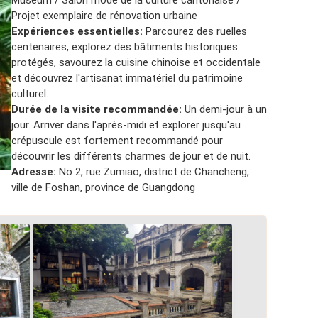
Museum / Salon mode de la culture cantonaise /
Projet exemplaire de rénovation urbaine
Expériences essentielles:
Parcourez des ruelles
centenaires, explorez des bâtiments historiques
protégés, savourez la cuisine chinoise et occidentale
et découvrez l'artisanat immatériel du patrimoine
culturel.
Durée de la visite recommandée:
Un demi-jour à un
jour. Arriver dans l'après-midi et explorer jusqu'au
crépuscule est fortement recommandé pour
découvrir les différents charmes de jour et de nuit.
Adresse:
No 2, rue Zumiao, district de Chancheng,
ville de Foshan, province de Guangdong