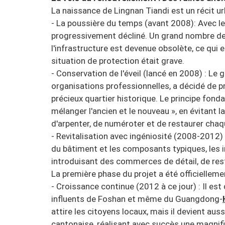
La naissance de Lingnan Tiandi est un récit urb
- La poussière du temps (avant 2008): Avec le 
progressivement décliné. Un grand nombre de
l'infrastructure est devenue obsolète, ce qui en
situation de protection était grave.
- Conservation de l'éveil (lancé en 2008) : L
organisations professionnelles, a décidé de pr
précieux quartier historique. Le principe fondam
mélanger l'ancien et le nouveau », en évitant l
d'arpenter, de numéroter et de restaurer chaq
- Revitalisation avec ingéniosité (2008-2012) : 
du bâtiment et les composants typiques, les i
introduisant des commerces de détail, de resta
La première phase du projet a été officielleme
- Croissance continue (2012 à ce jour) : Il e
influents de Foshan et même du Guangdong-
attire les citoyens locaux, mais il devient aus
cantonaise, réalisant avec succès une magnifi