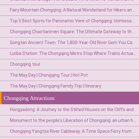
Fairy Mountain Chongqing: A Natural Wonderland for Hikers and Nature Lovers
Top 5 Best Spots for Panoramic View of Chongqing: Unmissable Vantage Points
Chongqing Chaotianmen Square: The Ultimate Gateway to the Yangtze River & City Skyline
Gongtan Ancient Town: The 1,800-Year-Old River Gem You Can't Miss on Your Chongqing Trip
Liziba Station: The Chongqing Metro Stop Where Trains Actually Fly Through a Building
Chongqing tour
The May Day | Chongqing Tour | Hot Pot
The May Day | Chongqing Family Trip | Itinerary
Chongqing Attractions
Hongyadong: A Journey to the Stilted Houses on the Cliffs and the Magical World of Spirited Away
Monument to the people's Liberation of Chongqing: an urban heart engraved with national spirit
Chongqing Yangtze River Cableway: A Time Space Ferry from Urban "Airbus" to 8D Magical Landmark