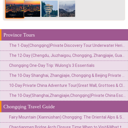
Province Tours
The 1-Day(Chongqing)Private Discovery Tour:Underwater Heritage,Secret Bunker&Natural Wonders–4 Customizable Options
The 12-Day (Chengdu, Jiuzhaigou, Chongqing, Zhangjiajie, Guangzhou) Private China Nature Tour: Pandas, Mythic Pools, Sky Gardens & River Lights
Chongqing One-Day Trip: Wulong's 3 Essentials
The 10-Day Shanghai, Zhangjiajie, Chongqing & Beijing Private Tour: Avatar Mountains & Neon Metropolises
10-Day Private China Adventure Tour(Great Wall, Grottoes & Cliffside Wonders)
The 10-Day(Shanghai,Zhangjiajie,Chongqing)Private China Escape:Modern Skyline,Avatar Peaks&Mountain City Wonders
Chongqing Travel Guide
Fairy Mountain (Xiannüshan) Chongqing: The Oriental Alps & South China's Highland Escape
Chaotianmen Bridge Arch Closure Time:When to Visit&What to Know