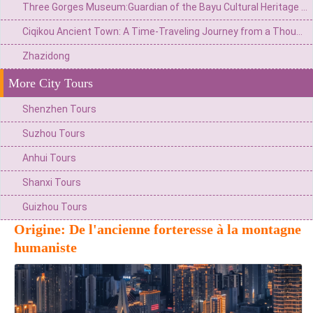
Three Gorges Museum:Guardian of the Bayu Cultural Heritage and a Monument to the Three Gorges Civilization
Ciqikou Ancient Town: A Time-Traveling Journey from a Thousand-year-old Wharf to a Microcosm of Ba and Yu
Zhazidong
More City Tours
Shenzhen Tours
Suzhou Tours
Anhui Tours
Shanxi Tours
Guizhou Tours
Origine: De l'ancienne forteresse à la montagne
humaniste