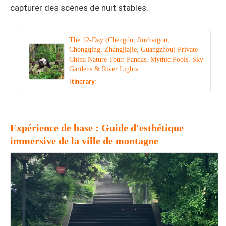
capturer des scènes de nuit stables.
The 12-Day (Chengdu, Jiuzhaigou,
Chongqing, Zhangjiajie, Guangzhou) Private
China Nature Tour: Pandas, Mythic Pools, Sky
Gardens & River Lights
Itinerary:
Expérience de base : Guide d'esthétique
immersive de la ville de montagne