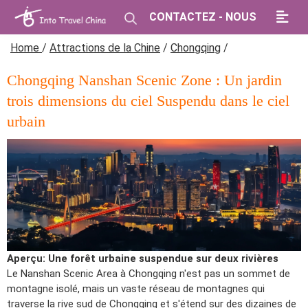
CONTACTEZ - NOUS
Home
/
Attractions de la Chine
/
Chongqing
/
Chongqing Nanshan Scenic Zone : Un jardin
trois dimensions du ciel Suspendu dans le ciel
urbain
Aperçu: Une forêt urbaine suspendue sur deux rivières
Le Nanshan Scenic Area à Chongqing n'est pas un sommet de
montagne isolé, mais un vaste réseau de montagnes qui
traverse la rive sud de Chongqing et s'étend sur des dizaines de