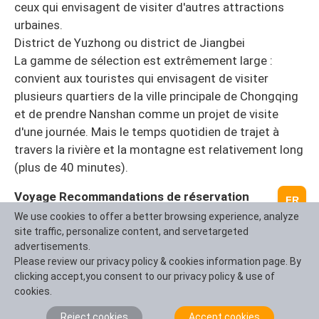
ceux qui envisagent de visiter d'autres attractions
urbaines.
District de Yuzhong ou district de Jiangbei
La gamme de sélection est extrêmement large :
convient aux touristes qui envisagent de visiter
plusieurs quartiers de la ville principale de Chongqing
et de prendre Nanshan comme un projet de visite
d'une journée. Mais le temps quotidien de trajet à
travers la rivière et la montagne est relativement long
(plus de 40 minutes).
Voyage Recommandations de réservation
FR
d'hébergement en Chine:
We use cookies to offer a better browsing experience, analyze
Le nombre de séjours à domicile de haute qualité sur
site traffic, personalize content, and servetargeted
advertisements.
Nanshan Mountain est limité, surtout pendant les
Please review our privacy policy & cookies information page. By
périodes de pointe (printemps et automne, vacances)
clicking accept,you consent to our privacy policy & use of
où ils sont en forte demande. En réservant avec nous,
cookies.
nous pouvons non seulement nous enfermer dans ces
Reject cookies
Accept cookies