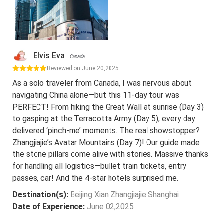
Elvis Eva
Canada
Reviewed on June 20,2025
As a solo traveler from Canada, I was nervous about
navigating China alone—but this 11-day tour was
PERFECT! From hiking the Great Wall at sunrise (Day 3)
to gasping at the Terracotta Army (Day 5), every day
delivered ‘pinch-me’ moments. The real showstopper?
Zhangjiajie’s Avatar Mountains (Day 7)! Our guide made
the stone pillars come alive with stories. Massive thanks
for handling all logistics—bullet train tickets, entry
passes, car! And the 4-star hotels surprised me.
Destination(s):
Beijing Xian Zhangjiajie Shanghai
Date of Experience:
June 02,2025