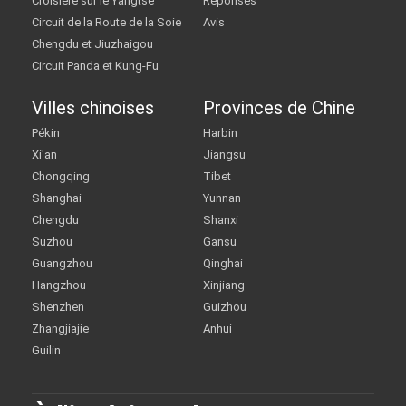
Croisière sur le Yangtsé
Réponses
Circuit de la Route de la Soie
Avis
Chengdu et Jiuzhaigou
Circuit Panda et Kung-Fu
Villes chinoises
Provinces de Chine
Pékin
Harbin
Xi'an
Jiangsu
Chongqing
Tibet
Shanghai
Yunnan
Chengdu
Shanxi
Suzhou
Gansu
Guangzhou
Qinghai
Hangzhou
Xinjiang
Shenzhen
Guizhou
Zhangjiajie
Anhui
Guilin