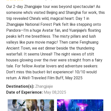
Our 2-day Zhangjiajie tour was beyond spectacular! As
someone who’s visited Beijing and Shanghai for work, this
trip revealed China’s wild, magical heart. Day 1 in
Zhangjiajie National Forest Park felt like stepping onto
Pandora—I’m a huge Avatar fan, and Yuanjiajie’s floating
peaks left me breathless. The misty pillars and lush
valleys like pure movie magic! Then came Fenghuang
Ancient Town, we eat dinner beside the thundering
waterfall. It seems Unreal! The night views of stilt
houses glowing over the river were straight from a fairy
tale. For fellow Avatar lovers and adventure seekers:
Don’t miss this bucket-list experience! 10/10 would
return. A Well-Traveled Film Buff, May 2025
Destination(s):
Zhangjiajie
Date of Experience:
May 08,2025