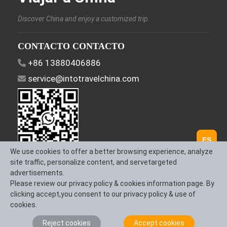
Discover China and enjoy a customized trip.
CONTACTO CONTACTO
+86 13880406886
service@intotravelchina.com
ES
We use cookies to offer a better browsing experience, analyze
Síguenos
site traffic, personalize content, and servetargeted
advertisements.
Please review our privacy policy & cookies information page. By
clicking accept,you consent to our privacy policy & use of
cookies.
Sobre Nosotros
Contáctanos
Términos y
Reject cookies
Accept cookies
Condiciones