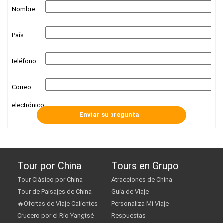
Nombre
País
teléfono
Correo
electrónico
Tour por China
Tours en Grupo
Tour Clásico por China
Atracciones de China
Tour de Paisajes de China
Guía de Viaje
🔥Ofertas de Viaje Calientes
Personaliza Mi Viaje
Crucero por el Río Yangtsé
Respuestas