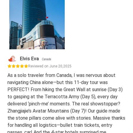
Elvis Eva
Canada
Reviewed on June 20,2025
As a solo traveler from Canada, I was nervous about
navigating China alone—but this 11-day tour was
PERFECT! From hiking the Great Wall at sunrise (Day 3)
to gasping at the Terracotta Army (Day 5), every day
delivered ‘pinch-me’ moments. The real showstopper?
Zhangjiajie’s Avatar Mountains (Day 7)! Our guide made
the stone pillars come alive with stories. Massive thanks
for handling all logistics—bullet train tickets, entry
passes, car! And the 4-star hotels surprised me.