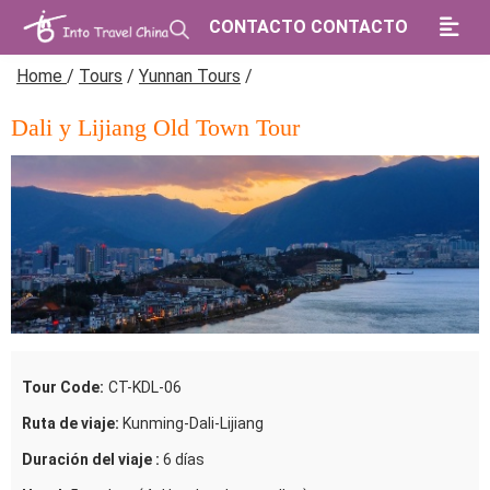
CONTACTO CONTACTO
Home
/
Tours
/
Yunnan Tours
/
Dali y Lijiang Old Town Tour
Tour Code:
CT-KDL-06
Ruta de viaje:
Kunming-Dali-Lijiang
Duración del viaje :
6 días