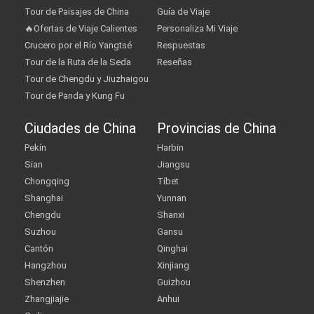
Tour de Paisajes de China
Guía de Viaje
🔥Ofertas de Viaje Calientes
Personaliza Mi Viaje
Crucero por el Río Yangtsé
Respuestas
Tour de la Ruta de la Seda
Reseñas
Tour de Chengdu y Jiuzhaigou
Tour de Panda y Kung Fu
Ciudades de China
Provincias de China
Pekín
Harbin
Sian
Jiangsu
Chongqing
Tíbet
Shanghai
Yunnan
Chengdu
Shanxi
Suzhou
Gansu
Cantón
Qinghai
Hangzhou
Xinjiang
Shenzhen
Guizhou
Zhangjiajie
Anhui