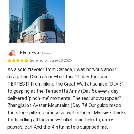
Elvis Eva
Canada
Reviewed on June 20,2025
As a solo traveler from Canada, I was nervous about
navigating China alone—but this 11-day tour was
PERFECT! From hiking the Great Wall at sunrise (Day 3)
to gasping at the Terracotta Army (Day 5), every day
delivered ‘pinch-me’ moments. The real showstopper?
Zhangjiajie’s Avatar Mountains (Day 7)! Our guide made
the stone pillars come alive with stories. Massive thanks
for handling all logistics—bullet train tickets, entry
passes, car! And the 4-star hotels surprised me.