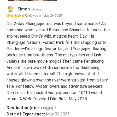
Simon
America
Reviewed on May 29,2025
Our 2-day Zhangjiajie tour was beyond spectacular! As
someone who’s visited Beijing and Shanghai for work, this
trip revealed China’s wild, magical heart. Day 1 in
Zhangjiajie National Forest Park felt like stepping onto
Pandora—I’m a huge Avatar fan, and Yuanjiajie’s floating
peaks left me breathless. The misty pillars and lush
valleys like pure movie magic! Then came Fenghuang
Ancient Town, we eat dinner beside the thundering
waterfall. It seems Unreal! The night views of stilt
houses glowing over the river were straight from a fairy
tale. For fellow Avatar lovers and adventure seekers:
Don’t miss this bucket-list experience! 10/10 would
return. A Well-Traveled Film Buff, May 2025
Destination(s):
Zhangjiajie
Date of Experience:
May 08,2025