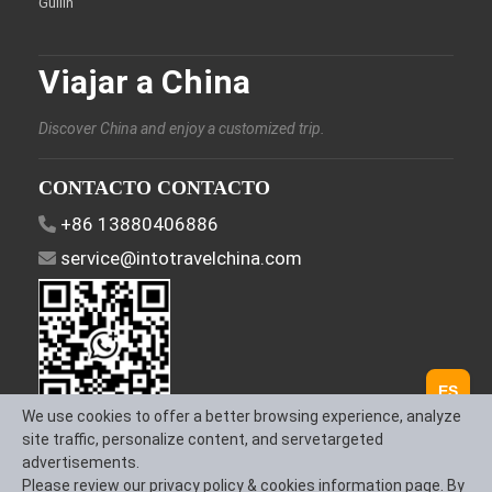
Guilin
Viajar a China
Discover China and enjoy a customized trip.
CONTACTO CONTACTO
+86 13880406886
service@intotravelchina.com
ES
We use cookies to offer a better browsing experience, analyze
Síguenos
site traffic, personalize content, and servetargeted
advertisements.
Please review our privacy policy & cookies information page. By