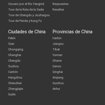
Crucero por el Río Yangtsé
Respuestas
Tour de la Ruta de la Seda
Reseñas
Tour de Chengdu y Jiuzhaigou
Tour de Panda y Kung Fu
Ciudades de China
Provincias de China
Pekín
Harbin
Sian
Jiangsu
Chongqing
Tíbet
Shanghai
Yunnan
Chengdu
Shanxi
Suzhou
Gansu
Cantón
Qinghai
Hangzhou
Xinjiang
Shenzhen
Guizhou
Zhangjiajie
Anhui
Guilin