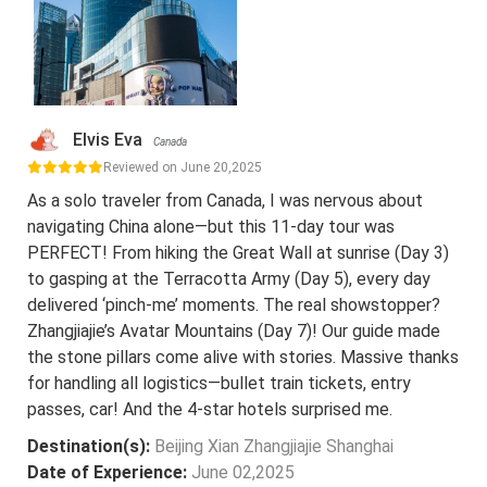
Elvis Eva
Canada
Reviewed on June 20,2025
As a solo traveler from Canada, I was nervous about
navigating China alone—but this 11-day tour was
PERFECT! From hiking the Great Wall at sunrise (Day 3)
to gasping at the Terracotta Army (Day 5), every day
delivered ‘pinch-me’ moments. The real showstopper?
Zhangjiajie’s Avatar Mountains (Day 7)! Our guide made
the stone pillars come alive with stories. Massive thanks
for handling all logistics—bullet train tickets, entry
passes, car! And the 4-star hotels surprised me.
Destination(s):
Beijing Xian Zhangjiajie Shanghai
Date of Experience:
June 02,2025