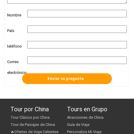
Nombre
País
teléfono
Correo
electrónico
Tour por China
Tours en Grupo
Tour Clásico por China
Atracciones de China
Tour de Paisajes de China
Guía de Viaje
🔥Ofertas de Viaje Calientes
Personaliza Mi Viaje