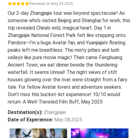
Reviewed on May 29,2025
Our 2-day Zhangjiajie tour was beyond spectacular! As
someone who’s visited Beijing and Shanghai for work, this
trip revealed China’s wild, magical heart. Day 1 in
Zhangjiajie National Forest Park felt like stepping onto
Pandora—I’m a huge Avatar fan, and Yuanjiajie’s floating
peaks left me breathless. The misty pillars and lush
valleys like pure movie magic! Then came Fenghuang
Ancient Town, we eat dinner beside the thundering
waterfall. It seems Unreal! The night views of stilt
houses glowing over the river were straight from a fairy
tale. For fellow Avatar lovers and adventure seekers:
Don’t miss this bucket-list experience! 10/10 would
return. A Well-Traveled Film Buff, May 2025
Destination(s):
Zhangjiajie
Date of Experience:
May 08,2025