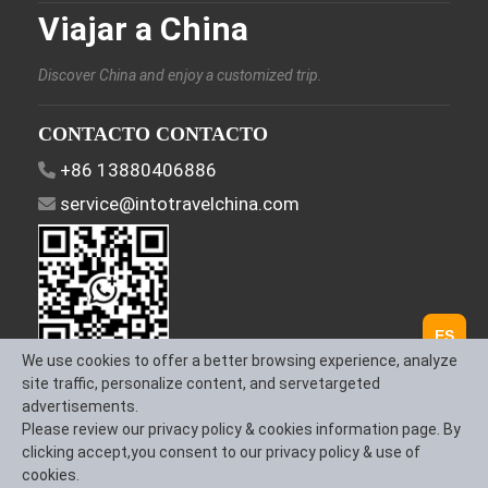
Viajar a China
Discover China and enjoy a customized trip.
CONTACTO CONTACTO
+86 13880406886
service@intotravelchina.com
ES
We use cookies to offer a better browsing experience, analyze
Síguenos
site traffic, personalize content, and servetargeted
advertisements.
Please review our privacy policy & cookies information page. By
clicking accept,you consent to our privacy policy & use of
cookies.