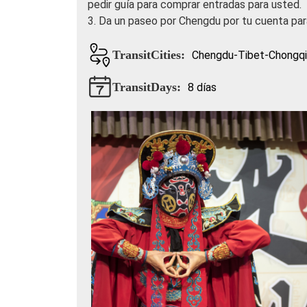
pedir guía para comprar entradas para usted.
3. Da un paseo por Chengdu por tu cuenta par
TransitCities:
Chengdu-Tibet-Chongq
TransitDays:
8 días