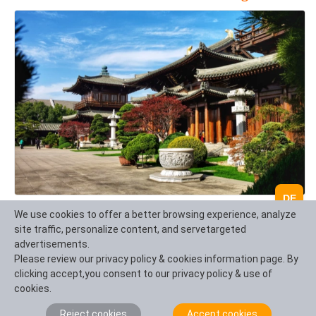
DE
We use cookies to offer a better browsing experience, analyze
site traffic, personalize content, and servetargeted
Baoshan Temple ist ein einzigartiger Ausgangspunkt,
advertisements.
um Shanghais reiche Geschichte und vielfältige Kultur
Please review our privacy policy & cookies information page. By
zu erkunden.
clicking accept,you consent to our privacy policy & use of
- Shanghai "Ancient Charm Exploration" 1 Tag
cookies.
Reiseroute: Baoshan Tempel (Tang Dynastie Stil
Reject cookies
Accept cookies