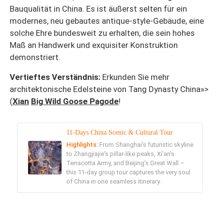
Bauqualität in China. Es ist äußerst selten für ein
modernes, neu gebautes antique-style-Gebäude, eine
solche Ehre bundesweit zu erhalten, die sein hohes
Maß an Handwerk und exquisiter Konstruktion
demonstriert.
Vertieftes Verständnis:
Erkunden Sie mehr
architektonische Edelsteine von Tang Dynasty China»>
(
Xian
Big Wild Goose Pagode
!
11-Days China Scenic & Cultural Tour
Highlights:
From Shanghai's futuristic skyline
to Zhangjiajie's pillar-like peaks, Xi'an's
Terracotta Army, and Beijing's Great Wall –
this 11-day group tour captures the very soul
of China in one seamless itinerary.