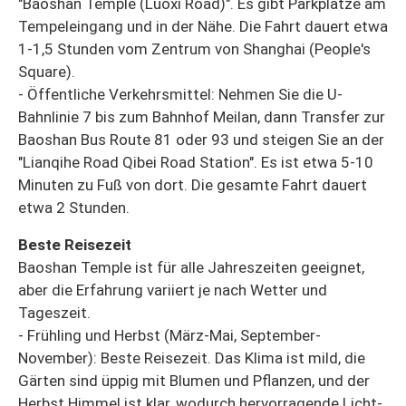
"Baoshan Temple (Luoxi Road)". Es gibt Parkplätze am
Tempeleingang und in der Nähe. Die Fahrt dauert etwa
1-1,5 Stunden vom Zentrum von Shanghai (People's
Square).
- Öffentliche Verkehrsmittel: Nehmen Sie die U-
Bahnlinie 7 bis zum Bahnhof Meilan, dann Transfer zur
Baoshan Bus Route 81 oder 93 und steigen Sie an der
"Lianqihe Road Qibei Road Station". Es ist etwa 5-10
Minuten zu Fuß von dort. Die gesamte Fahrt dauert
etwa 2 Stunden.
Beste Reisezeit
Baoshan Temple ist für alle Jahreszeiten geeignet,
aber die Erfahrung variiert je nach Wetter und
Tageszeit.
- Frühling und Herbst (März-Mai, September-
November): Beste Reisezeit. Das Klima ist mild, die
Gärten sind üppig mit Blumen und Pflanzen, und der
Herbst Himmel ist klar, wodurch hervorragende Licht-