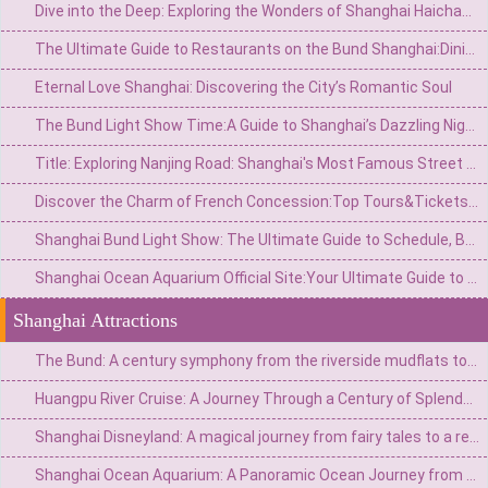
Dive into the Deep: Exploring the Wonders of Shanghai Haichang Ocean Park
The Ultimate Guide to Restaurants on the Bund Shanghai:Dining with a Vie
Eternal Love Shanghai: Discovering the City’s Romantic Soul
The Bund Light Show Time:A Guide to Shanghai’s Dazzling Night Spectacle
Title: Exploring Nanjing Road: Shanghai's Most Famous Street for Shopping, Culture, and History
Discover the Charm of French Concession:Top Tours&Tickets for an Unforgettable Shanghai Experience
Shanghai Bund Light Show: The Ultimate Guide to Schedule, Best Spots & Tips
Shanghai Ocean Aquarium Official Site:Your Ultimate Guide to Visiting the Underwater Wonderland
Shanghai Attractions
The Bund: A century symphony from the riverside mudflats to the Eastern Wall Street
Huangpu River Cruise: A Journey Through a Century of Splendor from Fishing Village Streams to a Major Eastern Port
Shanghai Disneyland: A magical journey from fairy tales to a real-life wonderland
Shanghai Ocean Aquarium: A Panoramic Ocean Journey from the Yangtze River to the Deep Sea