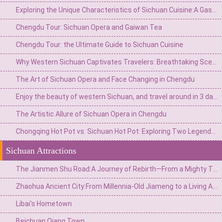
Exploring the Unique Characteristics of Sichuan Cuisine:A Gastronomic Adventure
Chengdu Tour: Sichuan Opera and Gaiwan Tea
Chengdu Tour: the Ultimate Guide to Sichuan Cuisine
Why Western Sichuan Captivates Travelers: Breathtaking Scenery and Exquisite Cuisine
The Art of Sichuan Opera and Face Changing in Chengdu
Enjoy the beauty of western Sichuan, and travel around in 3 days
The Artistic Allure of Sichuan Opera in Chengdu
Chongqing Hot Pot vs. Sichuan Hot Pot: Exploring Two Legends of Chinese Fire & Flavor
Sichuan Attractions
The Jianmen Shu Road:A Journey of Rebirth—From a Mighty Three Kingdoms Stronghold to a Poetic,Hidden Realm
Zhaohua Ancient City:From Millennia-Old Jiameng to a Living Ancient City of the Three Kingdoms Era
Libai's Hometown
Beichuan Qiang Town