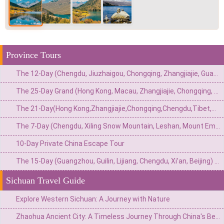
Province Tours
The 12-Day (Chengdu, Jiuzhaigou, Chongqing, Zhangjiajie, Guangzhou) Private China Nature Tour: Pandas, Mythic Pools, Sky Gardens & River Lights
The 25-Day Grand (Hong Kong, Macau, Zhangjiajie, Chongqing, Chengdu, Xi’an, Beijing, Shanghai) Private China Odyssey: Icons, Pandas & Avatar Mountains
The 21-Day(Hong Kong,Zhangjiajie,Chongqing,Chengdu,Tibet,Shanghai,Suzhou,Hangzhou)Private China Escape:Metropolis to Mystic Roof of the World
The 7-Day (Chengdu, Xiling Snow Mountain, Leshan, Mount Emei) Private Winter Adventure: Pandas, Hot Springs, Snow & Sacred Peaks
10-Day Private China Escape Tour
The 15-Day (Guangzhou, Guilin, Lijiang, Chengdu, Xi’an, Beijing) Private China Odyssey: Ancient Towns, Pandas & Imperial Majesty
Sichuan Travel Guide
Explore Western Sichuan: A Journey with Nature
Zhaohua Ancient City: A Timeless Journey Through China's Best Preserved Ming and Qing Dynasty Town