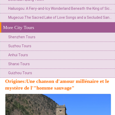
Hailuogou: A Fiery-and-Icy Wonderland Beneath the King of Sichuan’s Snow Peaks
Mugecuo:The Sacred Lake of Love Songs and a Secluded Sanctuary on the Western Sichuan Plateau
More City Tours
Shenzhen Tours
Suzhou Tours
Anhui Tours
Shanxi Tours
Guizhou Tours
Origines:Une chanson d'amour millénaire et le
mystère de l'"homme sauvage"