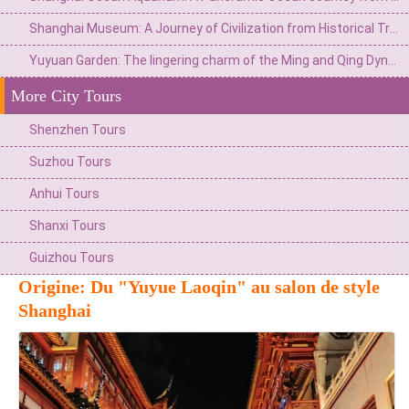
Shanghai Museum: A Journey of Civilization from Historical Treasury to Art Palace
Yuyuan Garden: The lingering charm of the Ming and Qing Dynasties in Jiangnan and the modern trend of Chinese Culture in a metropolis
More City Tours
Shenzhen Tours
Suzhou Tours
Anhui Tours
Shanxi Tours
Guizhou Tours
Origine: Du "Yuyue Laoqin" au salon de style
Shanghai