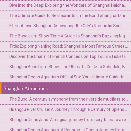
Dive into the Deep: Exploring the Wonders of Shanghai Haichang Ocean Park
The Ultimate Guide to Restaurants on the Bund Shanghai:Dining with a Vie
Eternal Love Shanghai: Discovering the City’s Romantic Soul
The Bund Light Show Time:A Guide to Shanghai’s Dazzling Night Spectacle
Title: Exploring Nanjing Road: Shanghai's Most Famous Street for Shopping, Culture, and History
Discover the Charm of French Concession:Top Tours&Tickets for an Unforgettable Shanghai Experience
Shanghai Bund Light Show: The Ultimate Guide to Schedule, Best Spots & Tips
Shanghai Ocean Aquarium Official Site:Your Ultimate Guide to Visiting the Underwater Wonderland
Shanghai Attractions
The Bund: A century symphony from the riverside mudflats to the Eastern Wall Street
Huangpu River Cruise: A Journey Through a Century of Splendor from Fishing Village Streams to a Major Eastern Port
Shanghai Disneyland: A magical journey from fairy tales to a real-life wonderland
Shanghai Ocean Aquarium: A Panoramic Ocean Journey from the Yangtze River to the Deep Sea