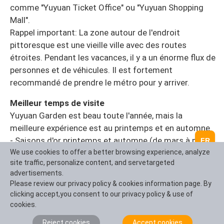
comme "Yuyuan Ticket Office" ou "Yuyuan Shopping
Mall".
Rappel important: La zone autour de l'endroit
pittoresque est une vieille ville avec des routes
étroites. Pendant les vacances, il y a un énorme flux de
personnes et de véhicules. Il est fortement
recommandé de prendre le métro pour y arriver.
Meilleur temps de visite
Yuyuan Garden est beau toute l'année, mais la
meilleure expérience est au printemps et en automne.
- Saisons d'or printemps et automne (de mars à mai,
FR
We use cookies to offer a better browsing experience, analyze
septembre à novembre) : Le climat est agréable. Au
site traffic, personalize content, and servetargeted
printemps, les fleurs sont en pleine floraison dans le
advertisements.
jardin, et en automne, le ciel est clair et les nuages
Please review our privacy policy & cookies information page. By
sont clairs. Il convient pour une longue période de
clicking accept,you consent to our privacy policy & use of
visites en plein air.
cookies.
- Saison de refroidissement estivale (juin à août) : Le
Reject cookies
Accept cookies