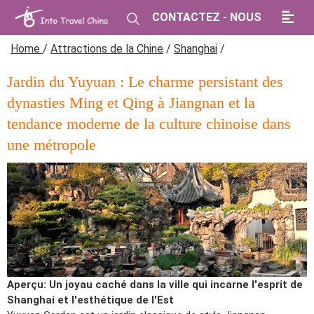
CONTACTEZ - NOUS
Home
/
Attractions de la Chine
/
Shanghai
/
Jardin du Yuyuan : Le charme persistant des
dynasties Ming et Qing à Jiangnan et la
tendance moderne de la culture chinoise dans
une métropole
Aperçu: Un joyau caché dans la ville qui incarne l'esprit de
Shanghai et l'esthétique de l'Est