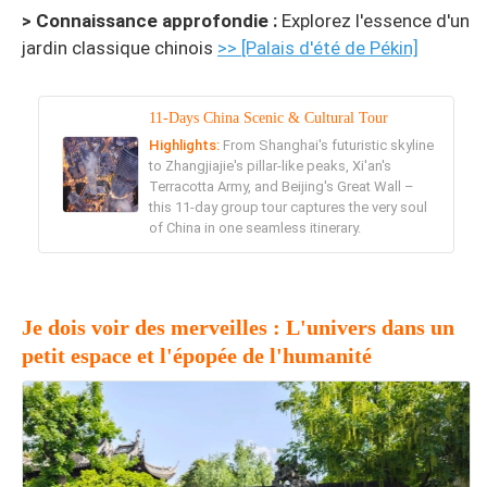
> Connaissance approfondie :
Explorez l'essence d'un
jardin classique chinois
>> [Palais d'été de Pékin]
11-Days China Scenic & Cultural Tour
Highlights:
From Shanghai's futuristic skyline
to Zhangjiajie's pillar-like peaks, Xi'an's
Terracotta Army, and Beijing's Great Wall –
this 11-day group tour captures the very soul
of China in one seamless itinerary.
Je dois voir des merveilles : L'univers dans un
petit espace et l'épopée de l'humanité