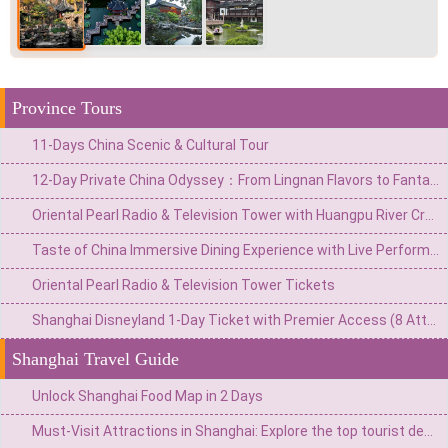
Province Tours
11-Days China Scenic & Cultural Tour
12-Day Private China Odyssey：From Lingnan Flavors to Fantasy Valleys & Skyline Glamour
Oriental Pearl Radio & Television Tower with Huangpu River Cruise
Taste of China Immersive Dining Experience with Live Performances
Oriental Pearl Radio & Television Tower Tickets
Shanghai Disneyland 1-Day Ticket with Premier Access (8 Attractions)
Shanghai Travel Guide
Unlock Shanghai Food Map in 2 Days
Must-Visit Attractions in Shanghai: Explore the top tourist destinations in the Pearl of the Orient