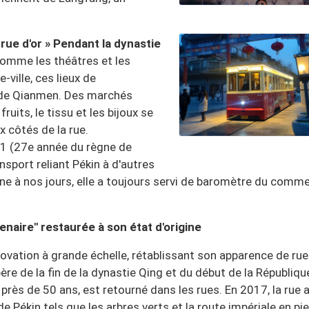
ue d'or » Pendant la dynastie
omme les théâtres et les
-ville, ces lieux de
r de Qianmen. Des marchés
fruits, le tissu et les bijoux se
 côtés de la rue.
01 (27e année du règne de
nsport reliant Pékin à d'autres
ine à nos jours, elle a toujours servi de baromètre du comm
enaire" restaurée à son état d'origine
énovation à grande échelle, rétablissant son apparence de rue
re de la fin de la dynastie Qing et du début de la Républiqu
près de 50 ans, est retourné dans les rues. En 2017, la rue 
 Pékin tels que les arbres verts et la route impériale en pie