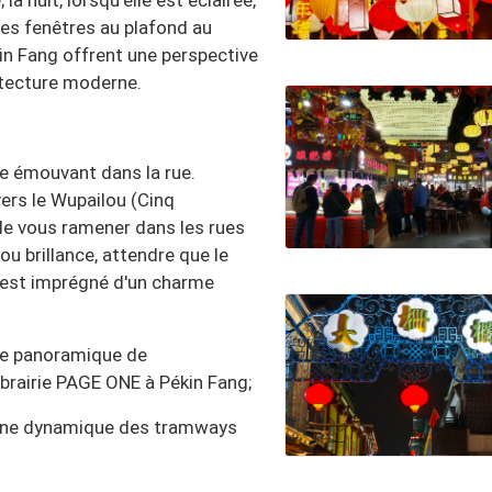
la nuit, lorsqu'elle est éclairée,
Les fenêtres au plafond au
kin Fang offrent une perspective
hitecture moderne.
le émouvant dans la rue.
vers le Wupailou (Cinq
e vous ramener dans les rues
 ou brillance, attendre que le
 est imprégné d'un charme
ue panoramique de
brairie PAGE ONE à Pékin Fang;
cène dynamique des tramways