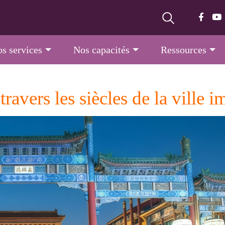
s services
Nos capacités
Ressources
avers les siècles de la ville i