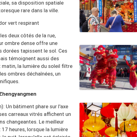
ale, sa disposition spatiale
oresque rare dans la ville.
dor vert respirant
es deux côtés de la rue,
eur ombre dense offre une
s dorées tapissent le sol. Ces
mais témoignent aussi des
matin, la lumière du soleil filtre
t des ombres déchaînées, un
nifiques.
 à Zhengyangmen
: Un bâtiment phare sur l'axe
ses carreaux vitrés affichent un
ns changeantes. Le meilleur
17 heures, lorsque la lumière