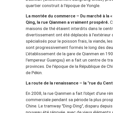
quartier construit à l'époque de Yongle.
La montée du commerce – Du marché à la « r
Qing, la rue Qianmen a vraiment prospéré.
C
maisons de thé étaient interdits dans le centre
divertissement ont été déplacés à l'extérieu
spécialisés pour le poisson frais, la viande, les 
sont progressivement formés le long des deux
L'établissement de la gare de Qianmen en 19
l'empereur Guangxu) en a fait un centre de tra
provinces. De l'époque de la République de Ch
de Pékin.
La route de la renaissance – la "rue du Cent
En 2008, la rue Qianmen a fait l'objet d'une r
commerciale pendant sa période la plus prospè
Chine. Le tramway "Ding-Ding", disparu depuis 
nouveau été rénovée, avec de vieux éléments de