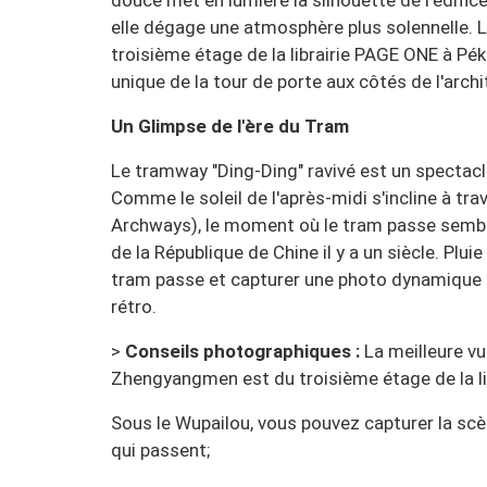
douce met en lumière la silhouette de l'édifice; 
elle dégage une atmosphère plus solennelle. 
troisième étage de la librairie PAGE ONE à Pé
unique de la tour de porte aux côtés de l'arc
Un Glimpse de l'ère du Tram
Le tramway "Ding-Ding" ravivé est un spectac
Comme le soleil de l'après-midi s'incline à tra
Archways), le moment où le tram passe sembl
de la République de Chine il y a un siècle. Pluie
tram passe et capturer une photo dynamique
rétro.
>
Conseils photographiques :
La meilleure v
Zhengyangmen est du troisième étage de la li
Sous le Wupailou, vous pouvez capturer la s
qui passent;