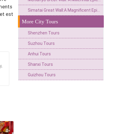
iments
Simatai Great Wall:A Magnificent Epic Journey—From Beacon-Lit Frontier to Starry Night Tours
et est
More City Tours
Shenzhen Tours
Suzhou Tours
Anhui Tours
Shanxi Tours
y,
Guizhou Tours