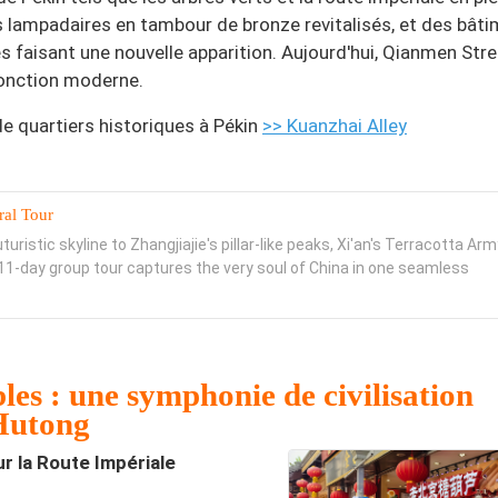
es lampadaires en tambour de bronze revitalisés, et des bât
faisant une nouvelle apparition. Aujourd'hui, Qianmen Stre
fonction moderne.
de quartiers historiques à Pékin
>> Kuanzhai Alley
ral Tour
uristic skyline to Zhangjiajie's pillar-like peaks, Xi'an's Terracotta Arm
s 11-day group tour captures the very soul of China in one seamless
les : une symphonie de civilisation
 Hutong
r la Route Impériale