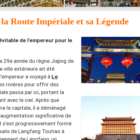
e la Route Impériale et sa Légende
évitable de l'empereur pour le
a 29e année du règne Jiajing de
 ville extérieure ait été
ù l'empereur a voyagé à
Le
s rivières pour offrir des
ale passa par ici, portant la
t avec le ciel. Après que
e la capitale, il a déménagé
augmentation significative de
al s'est progressivement formé
uels de Langfang Toutiao à
viennent de Langfang, un