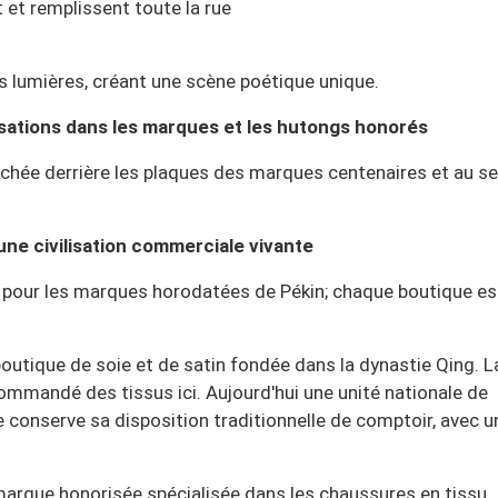
 et remplissent toute la rue
les lumières, créant une scène poétique unique.
isations dans les marques et les hutongs honorés
chée derrière les plaques des marques centenaires et au se
une civilisation commerciale vivante
 pour les marques horodatées de Pékin; chaque boutique es
boutique de soie et de satin fondée dans la dynastie Qing. L
ommandé des tissus ici. Aujourd'hui une unité nationale de
ue conserve sa disposition traditionnelle de comptoir, avec u
arque honorisée spécialisée dans les chaussures en tissu. I