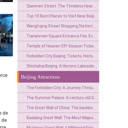
Qianmen Street: The Timeless Heart of Beijing – A Complete Guide to History, Culture, and Authentic Flavors
Top 10 Best Places to Visit Near Beijing:Weekend Getaways and Day Trip
Wangfujing Street Shopping District:Location,Guide&Top Attractions in Beijing
Tiananmen Square Entrance Fee: Everything You Need to Know Before Visiting
Temple of Heaven Off-Season Ticket Prices 2026:Budget Tips,Discounts&Best Times to Visit
Forbidden City Beijing: Tickets, History & Insider Tips for Your Visit
Shichahai Beijing: A Historic Lakeside Escape of Hutongs, Lakes, and Nightlife
erce
Beijing Attractions
The Forbidden City: A Journey Through Six Hundred Years of the Imperial City's Vicissitudes
The Summer Palace: A century-old Splendor Journey from the Imperial Garden to the People's Park
The Great Wall of China: The backbone of the dragon that has guarded China for two thousand years
e de
Badaling Great Wall: The Most Majestic Pass on the Great Wall of China
a de
rre
Mutianyu Great Wall: A Millennial Epic Journey Along the Majestic Pass