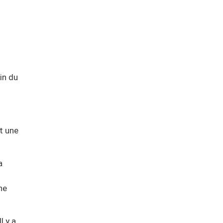
in du
t une
a
ne
l y a