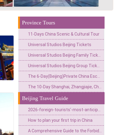
Province Tours
11-Days China Scenic & Cultural Tour
Universal Studios Beijing Tickets
Universal Studios Beijing Family Tickets
Universal Studios Beijing Group Tickets
The 6-Day(Beijing)Private China Escape:Imperial Grandeur,Great Wall&Theme Park Thrills
The 10-Day Shanghai, Zhangjiajie, Chongqing & Beijing Private Tour: Avatar Mountains & Neon Metropolises
Beijing Travel Guide
2026-foreign-tourists'-most-anticipated-chinese-destinations (Jan-Jun 2026)
How to plan your first trip in China
A Comprehensive Guide to the Forbidden City: Unlocking the Ultimate Secrets of the 600-Year-Old Palace