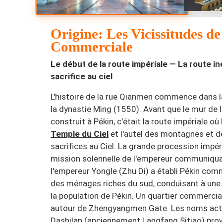
Origine: Les Vicissitudes d
Commerciale
Le début de la route impériale — La route in
sacrifice au ciel
L'histoire de la rue Qianmen commence dans l
la dynastie Ming (1550). Avant que le mur de la
construit à Pékin, c'était la route impériale o
Temple du Ciel
et l'autel des montagnes et de
sacrifices au Ciel. La grande procession impéri
mission solennelle de l'empereur communiquan
l'empereur Yongle (Zhu Di) a établi Pékin comm
des ménages riches du sud, conduisant à une 
la population de Pékin. Un quartier commerci
autour de Zhengyangmen Gate. Les noms act
Dashilan (anciennement Langfang Sitiao) pro