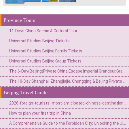
Province Tours
11-Days China Scenic & Cultural Tour
Universal Studios Beijing Tickets
Universal Studios Beijing Family Tickets
Universal Studios Beijing Group Tickets
The 6-Day(Beijing)Private China Escape:Imperial Grandeur,Great Wall&Theme Park Thrills
The 10-Day Shanghai, Zhangjiajie, Chongqing & Beijing Private Tour: Avatar Mountains & Neon Metropolises
Beijing Travel Guide
2026-foreign-tourists'-most-anticipated-chinese-destinations (Jan-Jun 2026)
How to plan your first trip in China
A Comprehensive Guide to the Forbidden City: Unlocking the Ultimate Secrets of the 600-Year-Old Palace