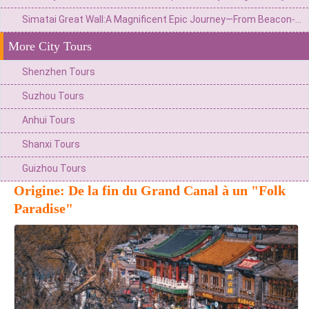
Simatai Great Wall:A Magnificent Epic Journey—From Beacon-Lit Frontier to Starry Night Tours
More City Tours
Shenzhen Tours
Suzhou Tours
Anhui Tours
Shanxi Tours
Guizhou Tours
Origine: De la fin du Grand Canal à un "Folk
Paradise"