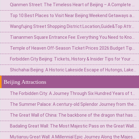
Qianmen Street: The Timeless Heart of Beijing – A Complete Guide to History, Culture, and Authentic Flavors
Top 10 Best Places to Visit Near Beijing:Weekend Getaways and Day Trip
Wangfujing Street Shopping District:Location,Guide&Top Attractions in Beijing
Tiananmen Square Entrance Fee: Everything You Need to Know Before Visiting
Temple of Heaven Off-Season Ticket Prices 2026:Budget Tips,Discounts&Best Times to Visit
Forbidden City Beijing: Tickets, History & Insider Tips for Your Visit
Shichahai Beijing: A Historic Lakeside Escape of Hutongs, Lakes, and Nightlife
Beijing Attractions
The Forbidden City: A Journey Through Six Hundred Years of the Imperial City's Vicissitudes
The Summer Palace: A century-old Splendor Journey from the Imperial Garden to the People's Park
The Great Wall of China: The backbone of the dragon that has guarded China for two thousand years
Badaling Great Wall: The Most Majestic Pass on the Great Wall of China
Mutianyu Great Wall: A Millennial Epic Journey Along the Majestic Pass