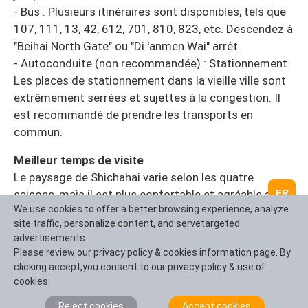
- Bus : Plusieurs itinéraires sont disponibles, tels que
107, 111, 13, 42, 612, 701, 810, 823, etc. Descendez à
"Beihai North Gate" ou "Di 'anmen Wai" arrêt.
- Autoconduite (non recommandée) : Stationnement
Les places de stationnement dans la vieille ville sont
extrêmement serrées et sujettes à la congestion. Il
est recommandé de prendre les transports en
commun.
Meilleur temps de visite
Le paysage de Shichahai varie selon les quatre
FR
saisons, mais il est plus confortable et agréable au
We use cookies to offer a better browsing experience, analyze
printemps et en automne.
site traffic, personalize content, and servetargeted
Les saisons d'or du printemps et de l'automne (avril à
advertisements.
mai, septembre à octobre) : Le climat est doux, avec
Please review our privacy policy & cookies information page. By
des saules verts et des fleurs rouges, ou le ciel est
clicking accept,you consent to our privacy policy & use of
clair et les nuages sont clairs. C'est le meilleur
cookies.
moment pour se promener et prendre des photos.
Reject cookies
Accept cookies