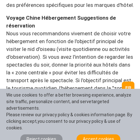
des préférences spécifiques pour les marques d'hôtel.
Voyage Chine Hébergement Suggestions de
réservation
Nous vous recommandons vivement de choisir votre
hébergement en fonction de l'objectif principal de
visiter le nid d'oiseau (visite quotidienne ou activités
d'observation). Si vous avez l'intention de regarder les
spectacles du soir, donner la priorité aux hôtels dans
la « zone centrale » pour éviter les difficultés de
transport après le spectacle. Si l'objectif principal est
le tourisme quotidien, l'hébergement dans la "zone
FR
We use cookies to offer a better browsing experience, analyze
adjacente" offre un meilleur rapport qualité-prix. En
site traffic, personalize content, and servetargeted
réservant par notre intermédiaire, vous pouvez non
advertisements.
seulement correspondre précisément à des hôtels en
Please review our privacy policy & cookies information page. By
fonction de vos besoins, mais aussi à des forfaits
clicking accept,you consent to our privacy policy & use of
d'hébergement, de billets et de planification de
cookies.
l'itinéraire. Vous pouvez souvent obtenir des
Reject cookies
Accept cookies