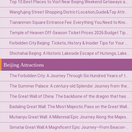
Top 10 Best Places to Visit Near Beijing:Weekend Getaways and Day Trip
Wangfujing Street Shopping District:Location,Guide&Top Attractions in Beijing
Tiananmen Square Entrance Fee: Everything You Need to Know Before Visiting
Temple of Heaven Off-Season Ticket Prices 2026:Budget Tips,Discounts&Best Times to Visit
Forbidden City Beijing: Tickets, History & Insider Tips for Your Visit
Shichahai Beijing: A Historic Lakeside Escape of Hutongs, Lakes, and Nightlife
Beijing Attractions
The Forbidden City: A Journey Through Six Hundred Years of the Imperial City's Vicissitudes
The Summer Palace: A century-old Splendor Journey from the Imperial Garden to the People's Park
The Great Wall of China: The backbone of the dragon that has guarded China for two thousand years
Badaling Great Wall: The Most Majestic Pass on the Great Wall of China
Mutianyu Great Wall: A Millennial Epic Journey Along the Majestic Pass
Simatai Great Wall:A Magnificent Epic Journey—From Beacon-Lit Frontier to Starry Night Tours