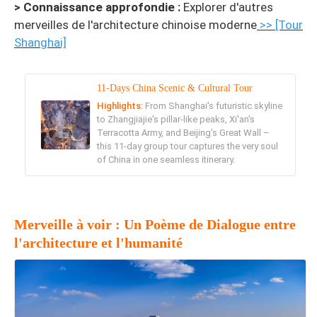
> Connaissance approfondie :
Explorer d'autres
merveilles de l'architecture chinoise moderne
>> [Tour
Shanghai]
11-Days China Scenic & Cultural Tour
Highlights:
From Shanghai's futuristic skyline
to Zhangjiajie's pillar-like peaks, Xi'an's
Terracotta Army, and Beijing's Great Wall –
this 11-day group tour captures the very soul
of China in one seamless itinerary.
Merveille à voir : Un Poème de Dialogue entre
l'architecture et l'humanité