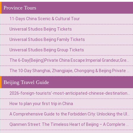
Province Tours
11-Days China Scenic & Cultural Tour
Universal Studios Beijing Tickets
Universal Studios Beijing Family Tickets
Universal Studios Beijing Group Tickets
The 6-Day(Beijing)Private China Escape:Imperial Grandeur,Great Wall&Theme Park Thrills
The 10-Day Shanghai, Zhangjiajie, Chongqing & Beijing Private Tour: Avatar Mountains & Neon Metropolises
Beijing Travel Guide
2026-foreign-tourists'-most-anticipated-chinese-destinations (Jan-Jun 2026)
How to plan your first trip in China
A Comprehensive Guide to the Forbidden City: Unlocking the Ultimate Secrets of the 600-Year-Old Palace
Qianmen Street: The Timeless Heart of Beijing – A Complete Guide to History, Culture, and Authentic Flavors