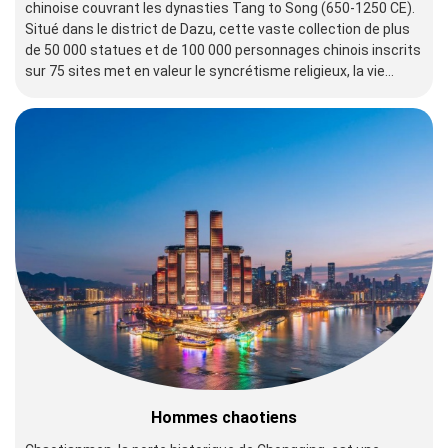
chinoise couvrant les dynasties Tang to Song (650-1250 CE).
Situé dans le district de Dazu, cette vaste collection de plus
de 50 000 statues et de 100 000 personnages chinois inscrits
sur 75 sites met en valeur le syncrétisme religieux, la vie
quotidienne et les enseignements moraux. Notables pour
leurs thèmes laïques et leurs expressions vivrières, elles
rivalisent avec les grottes de Mogao en importance artistique
et offrent des perspectives sur la civilisation médiévale de
l'Asie de l'Est.
Hommes chaotiens