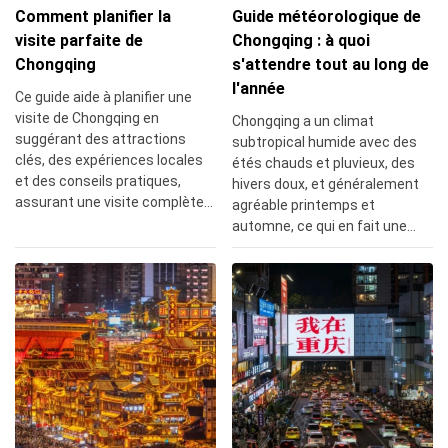
Comment planifier la
Guide météorologique de
visite parfaite de
Chongqing : à quoi
Chongqing
s'attendre tout au long de
l'année
Ce guide aide à planifier une
visite de Chongqing en
Chongqing a un climat
suggérant des attractions
subtropical humide avec des
clés, des expériences locales
étés chauds et pluvieux, des
et des conseils pratiques,
hivers doux, et généralement
assurant une visite complète
agréable printemps et
du mélange unique de
automne, ce qui en fait une
l'histoire, de la culture et des
destination toute l'année.
paysages magnifiques de la
ville.