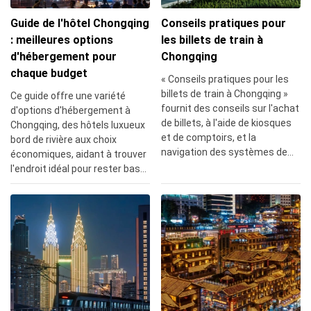
Guide de l'hôtel Chongqing
Conseils pratiques pour
: meilleures options
les billets de train à
d'hébergement pour
Chongqing
chaque budget
« Conseils pratiques pour les
billets de train à Chongqing »
Ce guide offre une variété
fournit des conseils sur l'achat
d'options d'hébergement à
de billets, à l'aide de kiosques
Chongqing, des hôtels luxueux
et de comptoirs, et la
bord de rivière aux choix
navigation des systèmes de
économiques, aidant à trouver
métro et de train à grande
l'endroit idéal pour rester basé
vitesse de la ville pour une
sur le confort, l'emplacement
expérience de voyage facile.
et le budget.