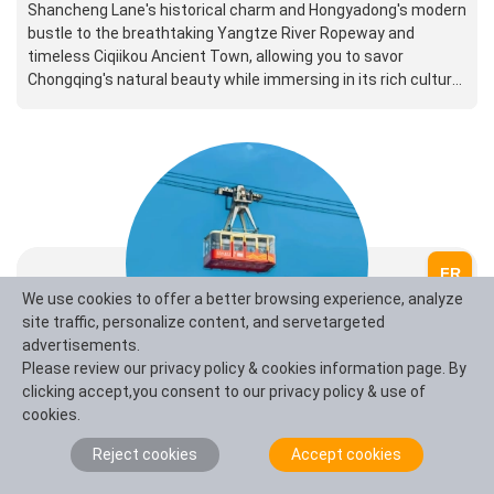
Shancheng Lane's historical charm and Hongyadong's modern
bustle to the breathtaking Yangtze River Ropeway and
timeless Ciqiikou Ancient Town, allowing you to savor
Chongqing's natural beauty while immersing in its rich cultural
heritage and historical legacy, creating unforgettable
memories of this splendid mountain city.
FR
We use cookies to offer a better browsing experience, analyze
site traffic, personalize content, and servetargeted
advertisements.
Please review our privacy policy & cookies information page. By
clicking accept,you consent to our privacy policy & use of
1-Day Chongqing Natural Tour
cookies.
On a one-day tour to Wulong, Chongqing, you'll marvel at
Reject cookies
Accept cookies
nature's masterpieces, from the awe-inspiring Tiansheng