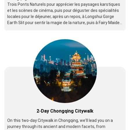
Trois Ponts Naturels pour apprécier les paysages karstiques
et les scènes de cinéma, puis pour déguster des spécialités
locales pour le déjeuner, après un repos, à Longshui Gorge
Earth Slit pour sentir la magie de la nature, puis à Fairy Maiden
Mountain National Forest Park pour profiter des prairies et
des forêts, et enfin à Wujiang Observation Deck pour voir le
magnifique et romantique paysage fluvial avant le voyage se
termine avec succès la nuit.
2-Day Chongqing Citywalk
On this two-day Citywalk in Chongqing, we'll lead you on a
journey through its ancient and modern facets, from