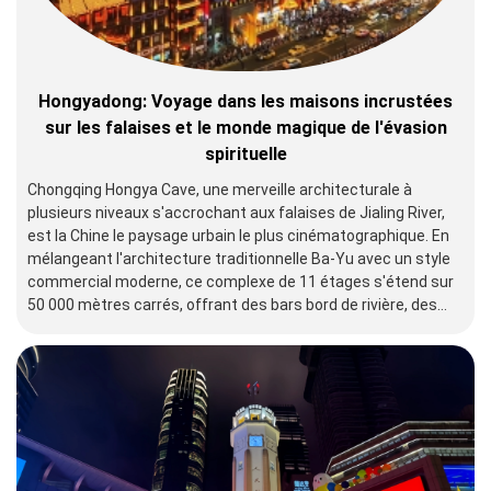
Hongyadong: Voyage dans les maisons incrustées
sur les falaises et le monde magique de l'évasion
spirituelle
Chongqing Hongya Cave, une merveille architecturale à
plusieurs niveaux s'accrochant aux falaises de Jialing River,
est la Chine le paysage urbain le plus cinématographique. En
mélangeant l'architecture traditionnelle Ba-Yu avec un style
commercial moderne, ce complexe de 11 étages s'étend sur
50 000 mètres carrés, offrant des bars bord de rivière, des
boutiques de souvenirs et une vue panoramique sur l'horizon
de Chongqing. Désigné un 4A National Tourist Attraction en
2007, il est devenu une icône mondiale pour la Chine de
Cyberpunk, de dessin des comparaisons avec Tokyo , Shibuya
et Bangkok , Yaowara