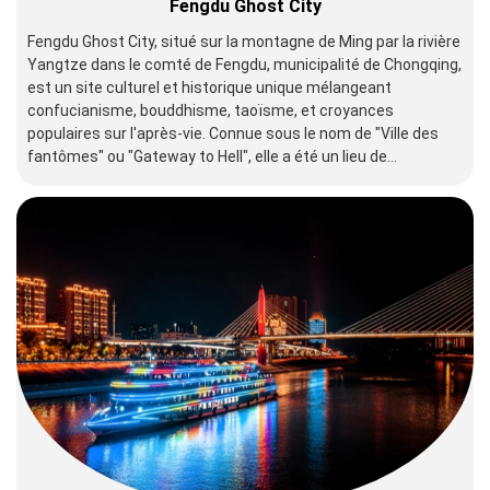
Fengdu Ghost City
Fengdu Ghost City, situé sur la montagne de Ming par la rivière
Yangtze dans le comté de Fengdu, municipalité de Chongqing,
est un site culturel et historique unique mélangeant
confucianisme, bouddhisme, taoïsme, et croyances
populaires sur l'après-vie. Connue sous le nom de "Ville des
fantômes" ou "Gateway to Hell", elle a été un lieu de
pèlerinage depuis plus de 1 900 ans, avec des temples
complexes, des statues et des structures représentant le
monde souterrain. Désignée zone scénique nationale de
niveau AAAA, elle offre aux visiteurs un aperçu fascinant des
traditions spirituelles et de l'art architectural chinois.