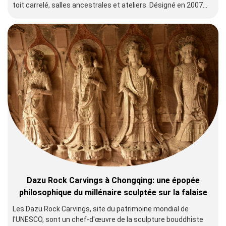
toit carrelé, salles ancestrales et ateliers. Désigné en 2007
une AAAA Tourist Attraction nationale, elle allie histoire et
modernité à travers des studios artisanaux, des joints de
hotpot épicés et le festival annuel de la culture folklorique de
Chongqing.
Dazu Rock Carvings à Chongqing: une épopée
philosophique du millénaire sculptée sur la falaise
Les Dazu Rock Carvings, site du patrimoine mondial de
l'UNESCO, sont un chef-d'œuvre de la sculpture bouddhiste