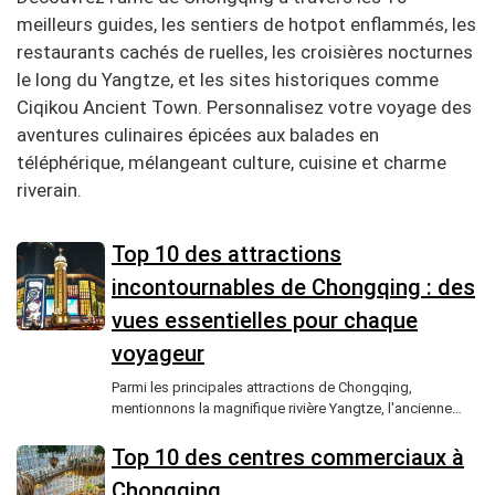
meilleurs guides, les sentiers de hotpot enflammés, les
restaurants cachés de ruelles, les croisières nocturnes
le long du Yangtze, et les sites historiques comme
Ciqikou Ancient Town. Personnalisez votre voyage des
aventures culinaires épicées aux balades en
téléphérique, mélangeant culture, cuisine et charme
riverain.
Top 10 des attractions
incontournables de Chongqing : des
vues essentielles pour chaque
voyageur
Parmi les principales attractions de Chongqing,
mentionnons la magnifique rivière Yangtze, l'ancienne
vieille ville de Ciqikou, le musée des Trois Gorges, les
carvings de Dazu et le Jiefangbei CBD, offrant un
Top 10 des centres commerciaux à
mélange d'histoire, de culture et de beauté naturelle.
Chongqing