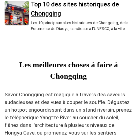
reflète la culture des migrants, et Hongya Cave, des
Top 10 des sites historiques de
merveilles de falaises, tout en mélangeant le patrimoine
Chongqing
ancien et la vitalité moderne.
Les 10 principaux sites historiques de Chongqing, de la
Forteresse de Diaoyu, candidate à l'UNESCO, à la ville
poétique de Baidi, à la ville ancienne de Ming-Qing-era de
Ciqikou et à la salle de la Guilde d'Huguang, offrent un
voyage vivant à travers des millénaires de batailles
stratégiques, de migrations culturelles et d'industries
anciennes comme la production de sel, révélant la ville
Les meilleures choses à faire à
comme un carrefour d'empires et de traditions.
Chongqing
Savor Chongqing est magique à travers des saveurs
audacieuses et des vues à couper le souffle. Dégustez
un hotpot engourdissant dans un stand riverain, prenez
le téléphérique Yangtze River au coucher du soleil,
flânez dans l'architecture à plusieurs niveaux de
Hongya Cave, ou promenez-vous sur les sentiers