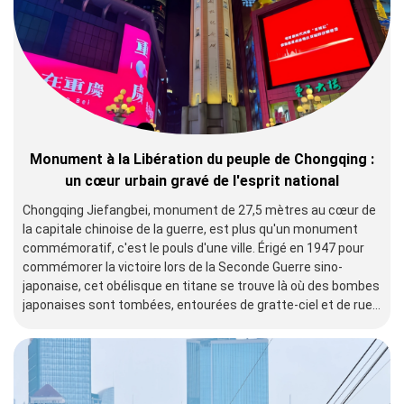
Monument à la Libération du peuple de Chongqing :
un cœur urbain gravé de l'esprit national
Chongqing Jiefangbei, monument de 27,5 mètres au cœur de
la capitale chinoise de la guerre, est plus qu'un monument
commémoratif, c'est le pouls d'une ville. Érigé en 1947 pour
commémorer la victoire lors de la Seconde Guerre sino-
japonaise, cet obélisque en titane se trouve là où des bombes
japonaises sont tombées, entourées de gratte-ciel et de rues
piétonnes animées. Désigné comme une relique culturelle clé
nationale en 1996, il incarne la résilience de Chongqing, mêlant
l'histoire de la guerre au commerce moderne.