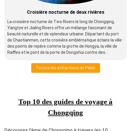
Croisière nocturne de deux rivières
La croisière nocturne de Two Rivers le long de Chongqing,
Yangtze et Jialing Rivers offre un mélange fascinant de
beauté naturelle et de splendeur urbaine. Départant du port
de Chaotianmen, cette croisière emblématique éclaire la ville :
des points de repère comme la grotte de Hongya, la ville de
Raffles et le pont de la porte de Dongshui contre des
montagnes brumeuses. Symbole de la modernité et du
patrimoine de Chongqing, il attire chaque année des millions
Toutes les attractions de Pékin
de personnes comme une expérience nocturne
incontournable.
Top 10 des guides de voyage à
Chongqing
Découvrez l'âme de Chongqing à travers les 10