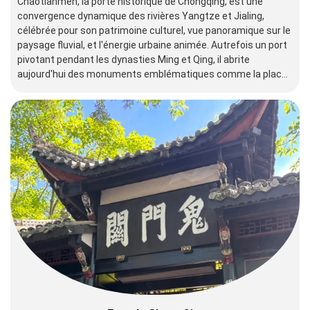
Chaotianmen, la porte historique de Chongqing, est une
convergence dynamique des rivières Yangtze et Jialing,
célébrée pour son patrimoine culturel, vue panoramique sur le
paysage fluvial, et l'énergie urbaine animée. Autrefois un port
pivotant pendant les dynasties Ming et Qing, il abrite
aujourd'hui des monuments emblématiques comme la place
Chaotianmen, la ville antique de Ciqikou (près de Paris) et le
complexe futuriste de gratte-ciel de Raffles City Chongqing.
Désignée « Zone du patrimoine culturel », elle allie le charme
traditionnel du bord de la rivière à l'architecture moderne,
offrant des croisières fluviales, des marchés de la nourriture
de rue et des vues du coucher du soleil sur le phénomène des
« deux rivières ».