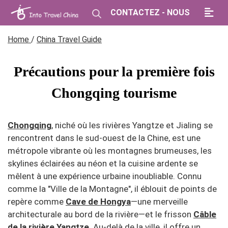
CONTACTEZ - NOUS
Home
/
China Travel Guide
Précautions pour la première fois
Chongqing tourisme
Chongqing
, niché où les rivières Yangtze et Jialing se
rencontrent dans le sud-ouest de la Chine, est une
métropole vibrante où les montagnes brumeuses, les
skylines éclairées au néon et la cuisine ardente se
mêlent à une expérience urbaine inoubliable. Connu
comme la "Ville de la Montagne", il éblouit de points de
repère comme
Cave de Hongya
—une merveille
architecturale au bord de la rivière—et le frisson
Câble
de la rivière Yangtze
. Au-delà de la ville, il offre un