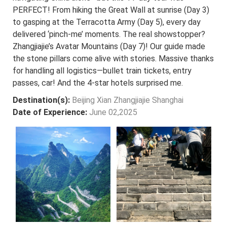
PERFECT! From hiking the Great Wall at sunrise (Day 3)
to gasping at the Terracotta Army (Day 5), every day
delivered ‘pinch-me’ moments. The real showstopper?
Zhangjiajie’s Avatar Mountains (Day 7)! Our guide made
the stone pillars come alive with stories. Massive thanks
for handling all logistics—bullet train tickets, entry
passes, car! And the 4-star hotels surprised me.
Destination(s):
Beijing Xian Zhangjiajie Shanghai
Date of Experience:
June 02,2025