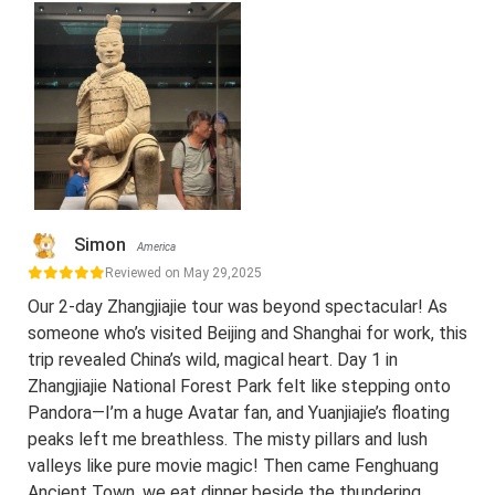
Simon
America
Reviewed on May 29,2025
Our 2-day Zhangjiajie tour was beyond spectacular! As
someone who’s visited Beijing and Shanghai for work, this
trip revealed China’s wild, magical heart. Day 1 in
Zhangjiajie National Forest Park felt like stepping onto
Pandora—I’m a huge Avatar fan, and Yuanjiajie’s floating
peaks left me breathless. The misty pillars and lush
valleys like pure movie magic! Then came Fenghuang
Ancient Town, we eat dinner beside the thundering