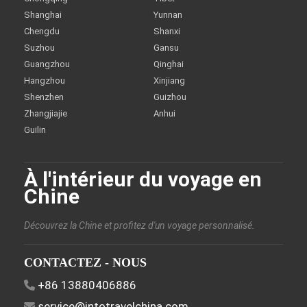
Shanghai
Yunnan
Chengdu
Shanxi
Suzhou
Gansu
Guangzhou
Qinghai
Hangzhou
Xinjiang
Shenzhen
Guizhou
Zhangjiajie
Anhui
Guilin
À l'intérieur du voyage en
Chine
Découvrez la Chine et profitez d'un voyage personnalisé.
CONTACTEZ - NOUS
+86 13880406886
service@intotravelchina.com