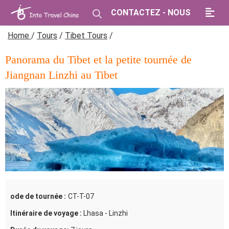
CONTACTEZ - NOUS
Home
/
Tours
/
Tibet Tours
/
Panorama du Tibet et la petite tournée de
Jiangnan Linzhi au Tibet
ode de tournée :
CT-T-07
Itinéraire de voyage :
Lhasa - Linzhi