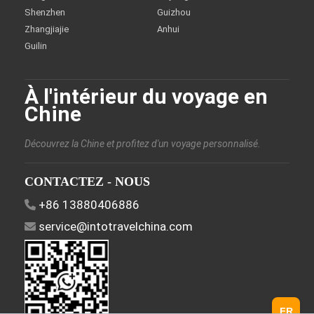
Shenzhen
Guizhou
Zhangjiajie
Anhui
Guilin
À l'intérieur du voyage en
Chine
Découvrez la Chine et profitez d'un voyage personnalisé.
CONTACTEZ - NOUS
+86 13880406886
service@intotravelchina.com
FR