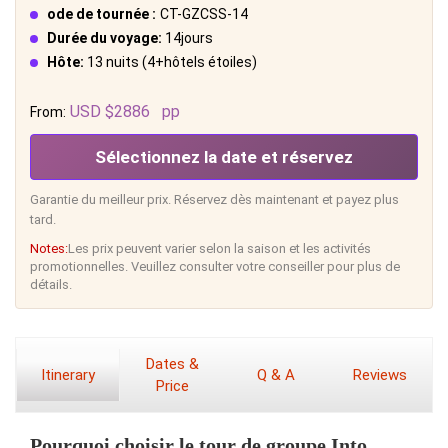
ode de tournée :
CT-GZCSS-14
Durée du voyage:
14jours
Hôte:
13 nuits (4+hôtels étoiles)
USD $2886
pp
From:
Sélectionnez la date et réservez
Garantie du meilleur prix. Réservez dès maintenant et payez plus
tard.
Notes:
Les prix peuvent varier selon la saison et les activités
promotionnelles. Veuillez consulter votre conseiller pour plus de
détails.
Dates &
Itinerary
Q & A
Reviews
Price
Pourquoi choisir le tour de groupe Into