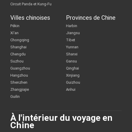
Circuit Panda et Kung-Fu
Villes chinoises
Provinces de Chine
Pékin
Harbin
Xi'an
Jiangsu
Chongqing
Tibet
Shanghai
Yunnan
Chengdu
Shanxi
Suzhou
Gansu
Guangzhou
Qinghai
Hangzhou
Xinjiang
Shenzhen
Guizhou
Zhangjiajie
Anhui
Guilin
À l'intérieur du voyage en
Chine