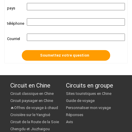
pays
téléphone
Courriel
Circuit en Chine
Circuits en groupe
Circuit classique en Chine
Sites touristiques en Chine
Circuit paysager en Chine
Guide de voyage
🔥Offres de voyage à chaud
Personnaliser mon voyage
Croisière sur le Yangtsé
Réponses
Circuit de la Route de la Soie
Avis
Chengdu et Jiuzhaigou