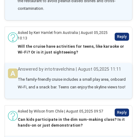
the restaurant to avoid peanut-based dishes and cross-
contamination.
Asked by Kerr Hamlet from Australia | August 05,2025
Reply
10:13
Will the cruise have activities for teens, like karaoke or
Wi-Fi? Or is it just sightseeing?
Answered by intotravelchina | August 05,2025 11:11
The family-friendly cruise includes a small play area, onboard 
Wi-Fi, and a snack bar. Teens can enjoy the skyline views too!
Asked by Wilson from Chile | August 05,2025 09:57
Reply
Can kids participate in the dim sum-making class? Is it
hands-on or just demonstration?