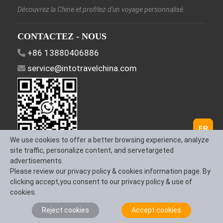
Découvrez la Chine et profitez d'un voyage personnalisé.
CONTACTEZ - NOUS
+86 13880406886
service@intotravelchina.com
FR
We use cookies to offer a better browsing experience, analyze
site traffic, personalize content, and servetargeted
SUIVEZ - NOUS
advertisements.
Please review our privacy policy & cookies information page. By
clicking accept,you consent to our privacy policy & use of
cookies.
À propos de nous
Nous contacter
Conditions générales
Reject cookies
Accept cookies
Politique de