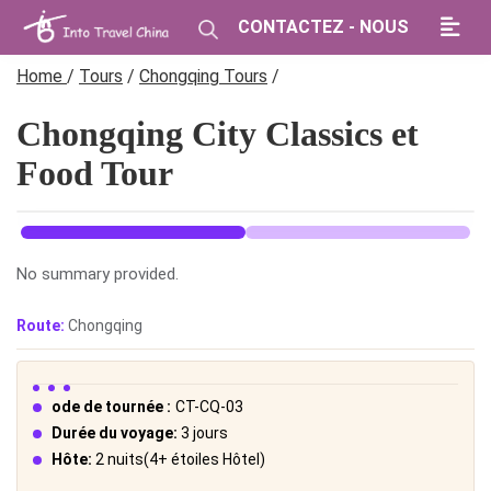
CONTACTEZ - NOUS
Home
/
Tours
/
Chongqing Tours
/
Chongqing City Classics et
Food Tour
No summary provided.
Route:
Chongqing
ode de tournée :
CT-CQ-03
Durée du voyage:
3 jours
Hôte:
2 nuits(4+ étoiles Hôtel)