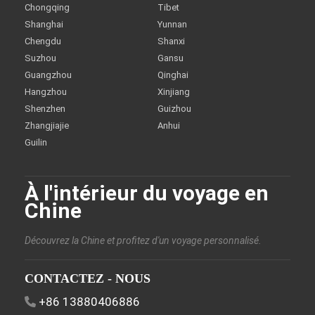
Chongqing
Tibet
Shanghai
Yunnan
Chengdu
Shanxi
Suzhou
Gansu
Guangzhou
Qinghai
Hangzhou
Xinjiang
Shenzhen
Guizhou
Zhangjiajie
Anhui
Guilin
À l'intérieur du voyage en
Chine
Découvrez la Chine et profitez d'un voyage personnalisé.
CONTACTEZ - NOUS
+86 13880406886