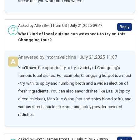
scene that you won't find elsewhere.
Asked by Allen Swift from US | July 21,2025 09:47
Reply
What kind of local cuisine can we expect to try on this
Chongqing tour?
Answered by intotravelchina | July 21,2025 11:07
You'll have the opportunity to try a variety of Chongqing's 
famous local dishes. For example, Chongqing hotpot is a must 
- try, with its spicy and numbing broth and a wide selection of 
fresh ingredients. You can also savor dishes like Lazi Ji (spicy 
diced chicken), Mao Xue Wang (hot and spicy blood tofu), and 
various street snacks like sour and spicy powder-covered 
radishes.
Asked by Booth Raman from US | July 21,2025 09:29