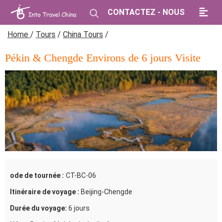
CONTACTEZ - NOUS
Home
/
Tours
/
China Tours
/
Pékin & Chengde Environs de 6 jours Visite
ode de tournée :
CT-BC-06
Itinéraire de voyage :
Beijing-Chengde
Durée du voyage:
6 jours