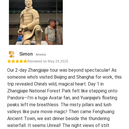
Simon
America
Reviewed on May 29,2025
Our 2-day Zhangjiajie tour was beyond spectacular! As
someone who’s visited Beijing and Shanghai for work, this
trip revealed China’s wild, magical heart. Day 1 in
Zhangjiajie National Forest Park felt like stepping onto
Pandora—I’m a huge Avatar fan, and Yuanjiajie’s floating
peaks left me breathless. The misty pillars and lush
valleys like pure movie magic! Then came Fenghuang
Ancient Town, we eat dinner beside the thundering
waterfall. It seems Unreal! The night views of stilt