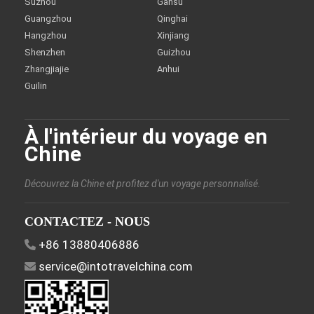
Suzhou
Gansu
Guangzhou
Qinghai
Hangzhou
Xinjiang
Shenzhen
Guizhou
Zhangjiajie
Anhui
Guilin
À l'intérieur du voyage en
Chine
Découvrez la Chine et profitez d'un voyage personnalisé.
CONTACTEZ - NOUS
+86 13880406886
service@intotravelchina.com