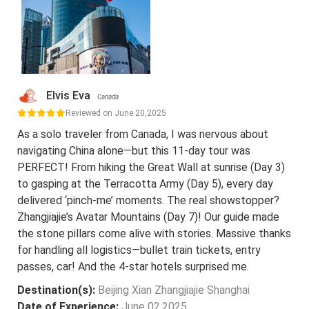
Elvis Eva
Canada
Reviewed on June 20,2025
As a solo traveler from Canada, I was nervous about
navigating China alone—but this 11-day tour was
PERFECT! From hiking the Great Wall at sunrise (Day 3)
to gasping at the Terracotta Army (Day 5), every day
delivered ‘pinch-me’ moments. The real showstopper?
Zhangjiajie’s Avatar Mountains (Day 7)! Our guide made
the stone pillars come alive with stories. Massive thanks
for handling all logistics—bullet train tickets, entry
passes, car! And the 4-star hotels surprised me.
Destination(s):
Beijing Xian Zhangjiajie Shanghai
Date of Experience:
June 02,2025