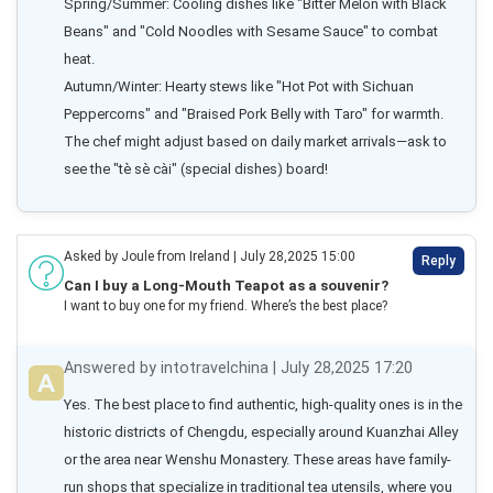
Spring/Summer: Cooling dishes like "Bitter Melon with Black 
Beans" and "Cold Noodles with Sesame Sauce" to combat 
heat.

Autumn/Winter: Hearty stews like "Hot Pot with Sichuan 
Peppercorns" and "Braised Pork Belly with Taro" for warmth.

The chef might adjust based on daily market arrivals—ask to 
see the "tè sè cài" (special dishes) board!
Asked by Joule from Ireland | July 28,2025 15:00
Reply
Can I buy a Long-Mouth Teapot as a souvenir?
I want to buy one for my friend. Where’s the best place?
Answered by intotravelchina | July 28,2025 17:20
Yes. The best place to find authentic, high-quality ones is in the 
historic districts of Chengdu, especially around Kuanzhai Alley 
or the area near Wenshu Monastery. These areas have family-
run shops that specialize in traditional tea utensils, where you 