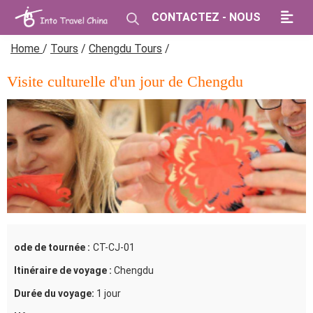
CONTACTEZ - NOUS
Home
/
Tours
/
Chengdu Tours
/
Visite culturelle d'un jour de Chengdu
ode de tournée :
CT-CJ-01
Itinéraire de voyage :
Chengdu
Durée du voyage:
1 jour