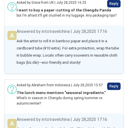
Asked by Grace from UK | July 28,2025 16:25
Reply
I want to buy a paper-cutting of the Chengdu Panda
but I’m afraid it’ll get crushed in my luggage. Any packaging tips?
Answered by intotravelchina | July 28,2025 17:16
Ask the artist to roll it in bamboo paper and place it in a 
cardboard tube (¥10 extra). For extra protection, wrap the tube 
in bubble wrap. Locals often carry souvenirs in reusable cloth 
bags (bù dài)—eco-friendly and sturdy!
Asked by Abraham from Indonesia | July 28,2025 15:57
Reply
The lunch menu mentions "seasonal ingredients."
What’s in season in Chengdu during spring/summer vs.
autumn/winter?
Answered by intotravelchina | July 28,2025 17:16