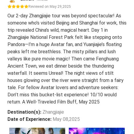
Reviewed on May 29,2025
Our 2-day Zhangjiajie tour was beyond spectacular! As
someone who’s visited Beijing and Shanghai for work, this
trip revealed China’s wild, magical heart. Day 1 in
Zhangjiajie National Forest Park felt like stepping onto
Pandora—I’m a huge Avatar fan, and Yuanjiajie’s floating
peaks left me breathless. The misty pillars and lush
valleys like pure movie magic! Then came Fenghuang
Ancient Town, we eat dinner beside the thundering
waterfall. It seems Unreal! The night views of stilt
houses glowing over the river were straight from a fairy
tale. For fellow Avatar lovers and adventure seekers:
Don’t miss this bucket-list experience! 10/10 would
return. A Well-Traveled Film Buff, May 2025
Destination(s):
Zhangjiajie
Date of Experience:
May 08,2025