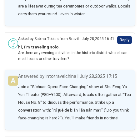
are a lifesaver during tea ceremonies or outdoor walks. Locals 
carry them year-round—even in winter!
Asked by Sabina Tobias from Brazil | July 28,2025 16:41
Reply
hi, I’m traveling solo.
Are there any evening activities in the historic district where I can
meet locals or other travelers?
Answered by intotravelchina | July 28,2025 17:15
Join a "Sichuan Opera Face-Changing" show at Shu Feng Ya 
Yun Theater (¥80–¥200). Afterward, locals often gather at "Tea 
House No. 8" to discuss the performance. Strike up a 
conversation with: "Nǐ jué de biàn liǎn nán ma?" ("Do you think 
face-changing is hard?"). You’ll make friends in no time!