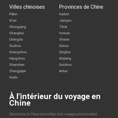
Villes chinoises
Provinces de Chine
Pékin
Harbin
Xi'an
Jiangsu
Chongqing
Tibet
Shanghai
Yunnan
Chengdu
Shanxi
Suzhou
Gansu
Guangzhou
Qinghai
Hangzhou
Xinjiang
Shenzhen
Guizhou
Zhangjiajie
Anhui
Guilin
À l'intérieur du voyage en
Chine
Découvrez la Chine et profitez d'un voyage personnalisé.