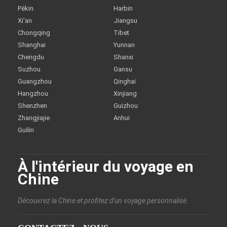
Pékin
Harbin
Xi'an
Jiangsu
Chongqing
Tibet
Shanghai
Yunnan
Chengdu
Shanxi
Suzhou
Gansu
Guangzhou
Qinghai
Hangzhou
Xinjiang
Shenzhen
Guizhou
Zhangjiajie
Anhui
Guilin
À l'intérieur du voyage en
Chine
Découvrez la Chine et profitez d'un voyage personnalisé.