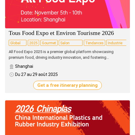
Tous Food Expo et Environ Tourisme 2026
Global
2025
Gourmet
Salon
Tendances
Industrie
Dé
Premium
Food
international
culinaires
alimentaire
All Food Expo 2025 is a premier global platform showcasing
Food
premium food, driving industry innovation, and fostering
Expo
international trade cooperation.
Shanghai
Du 27 au 29 août 2025
Get a free itinerary planning