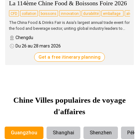
La 114ème Chine Food & Boissons Foire 2026
CFD
collation
boissons
innovation
durabilité
emballage
alcool
alimentaire
traditi
The China Food & Drinks Fair is Asia's largest annual trade event for
the food and beverage sector, uniting global industry leaders to
showcase innovations, forge partnerships, and shape trends in
Chengdu
China's dynamic market.
Du 26 au 28 mars 2026
Get a free itinerary planning
Chine Villes populaires de voyage
d'affaires
Guangzhou
Shanghai
Shenzhen
Péki