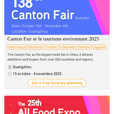
Canton Fair et le tourisme environnant 2025
Électronique
Machines
Textiles
Vêtements
Matériel
Appareils
B
ménagers
c
The Canton Fair, as the largest trade fair in China, it attracts
exhibitors and buyers from over 200 countries and regions.
Guangzhou
15 octobre - 4 novembre 2025
Get a free itinerary planning