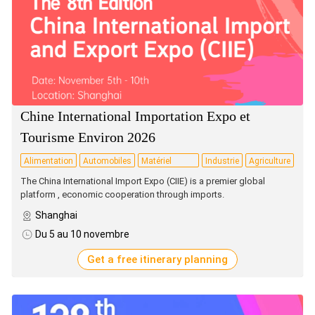
Chine International Importation Expo et
Tourisme Environ 2026
Alimentation
Automobiles
Matériel
Industrie
Agriculture
San
technologique
The China International Import Expo (CIIE) is a premier global
platform , economic cooperation through imports.
Shanghai
Du 5 au 10 novembre
Get a free itinerary planning