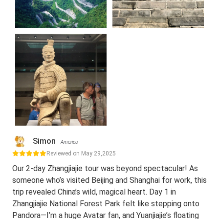
Simon
America
Reviewed on May 29,2025
Our 2-day Zhangjiajie tour was beyond spectacular! As
someone who’s visited Beijing and Shanghai for work, this
trip revealed China’s wild, magical heart. Day 1 in
Zhangjiajie National Forest Park felt like stepping onto
Pandora—I’m a huge Avatar fan, and Yuanjiajie’s floating