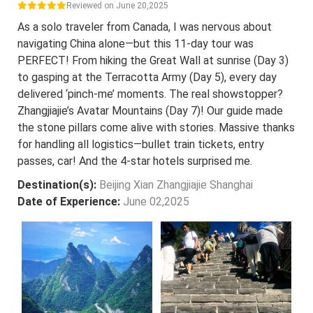
Reviewed on June 20,2025
As a solo traveler from Canada, I was nervous about
navigating China alone—but this 11-day tour was
PERFECT! From hiking the Great Wall at sunrise (Day 3)
to gasping at the Terracotta Army (Day 5), every day
delivered ‘pinch-me’ moments. The real showstopper?
Zhangjiajie’s Avatar Mountains (Day 7)! Our guide made
the stone pillars come alive with stories. Massive thanks
for handling all logistics—bullet train tickets, entry
passes, car! And the 4-star hotels surprised me.
Destination(s):
Beijing Xian Zhangjiajie Shanghai
Date of Experience:
June 02,2025