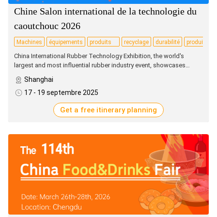
Chine Salon international de la technologie du
caoutchouc 2026
Machines
équipements
produits
recyclage
durabilité
produits
chimiques
China International Rubber Technology Exhibition, the world's
largest and most influential rubber industry event, showcases
cutting-edge technologies, materials, and equipment across the
Shanghai
rubber supply chain, driving global innovation and collaboration.
17 - 19 septembre 2025
Get a free itinerary planning