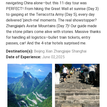
navigating China alone—but this 11-day tour was
PERFECT! From hiking the Great Wall at sunrise (Day 3)
to gasping at the Terracotta Army (Day 5), every day
delivered ‘pinch-me’ moments. The real showstopper?
Zhangjiajie’s Avatar Mountains (Day 7)! Our guide made
the stone pillars come alive with stories. Massive thanks
for handling all logistics—bullet train tickets, entry
passes, car! And the 4-star hotels surprised me.
Destination(s):
Beijing Xian Zhangjiajie Shanghai
Date of Experience:
June 02,2025