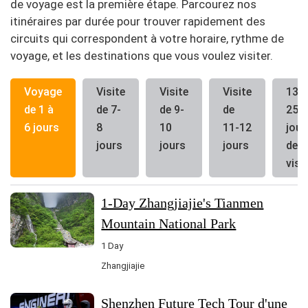
de voyage est la première étape. Parcourez nos
itinéraires par durée pour trouver rapidement des
circuits qui correspondent à votre horaire, rythme de
voyage, et les destinations que vous voulez visiter.
Voyage
Visite
Visite
Visite
13-
de 1 à
de 7-
de 9-
de
25
6 jours
8
10
11-12
jour
jours
jours
jours
de
visi
1-Day Zhangjiajie's Tianmen
Mountain National Park
1 Day
Zhangjiajie
Shenzhen Future Tech Tour d'une