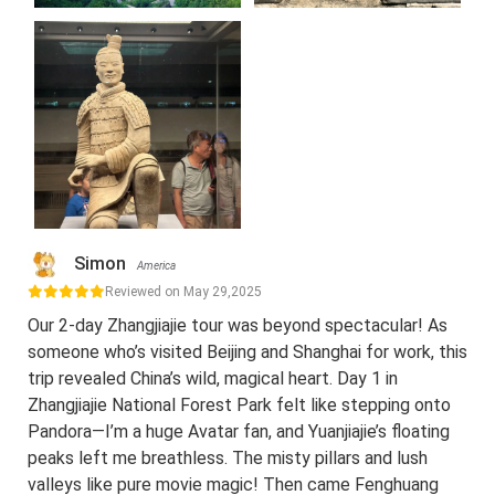
Simon
America
Reviewed on May 29,2025
Our 2-day Zhangjiajie tour was beyond spectacular! As
someone who’s visited Beijing and Shanghai for work, this
trip revealed China’s wild, magical heart. Day 1 in
Zhangjiajie National Forest Park felt like stepping onto
Pandora—I’m a huge Avatar fan, and Yuanjiajie’s floating
peaks left me breathless. The misty pillars and lush
valleys like pure movie magic! Then came Fenghuang