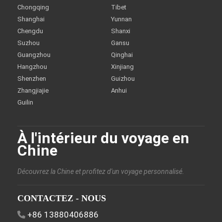
Chongqing
Tibet
Shanghai
Yunnan
Chengdu
Shanxi
Suzhou
Gansu
Guangzhou
Qinghai
Hangzhou
Xinjiang
Shenzhen
Guizhou
Zhangjiajie
Anhui
Guilin
À l'intérieur du voyage en
Chine
Découvrez la Chine et profitez d'un voyage personnalisé.
CONTACTEZ - NOUS
+86 13880406886