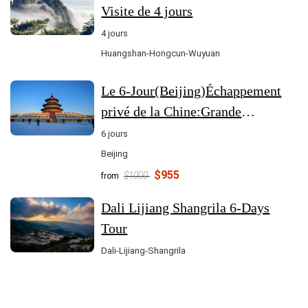
Visite de 4 jours
4 jours
Huangshan-Hongcun-Wuyuan
Le 6-Jour(Beijing)Échappement
privé de la Chine:Grande
Impériale,Grande Mur & Thrills
6 jours
du parc thématique
Beijing
$955
$1000
from
Dali Lijiang Shangrila 6-Days
Tour
Dali-Lijiang-Shangrila