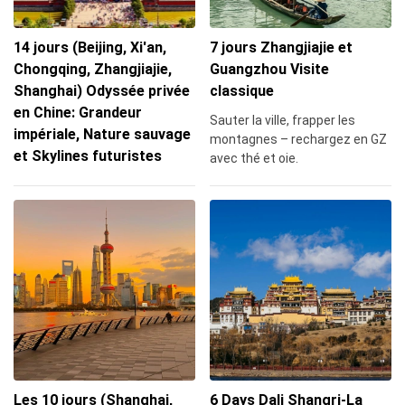
14 jours (Beijing, Xi'an,
7 jours Zhangjiajie et
Chongqing, Zhangjiajie,
Guangzhou Visite
Shanghai) Odyssée privée
classique
en Chine: Grandeur
Sauter la ville, frapper les
impériale, Nature sauvage
montagnes – rechargez en GZ
et Skylines futuristes
avec thé et oie.
Les 10 jours (Shanghai,
6 Days Dali Shangri-La