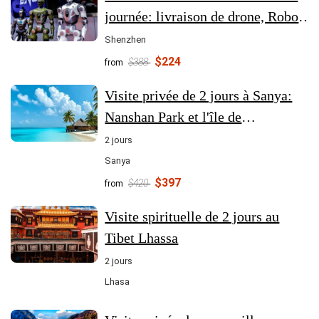
journée: livraison de drone, Robot
Dinning et sans chauffeur
Shenzhen
Transport en taxi
$224
$388
from
Visite privée de 2 jours à Sanya:
Nanshan Park et l'île de
Wuzhizhou
2 jours
Sanya
$397
$420
from
Visite spirituelle de 2 jours au
Tibet Lhassa
2 jours
Lhasa