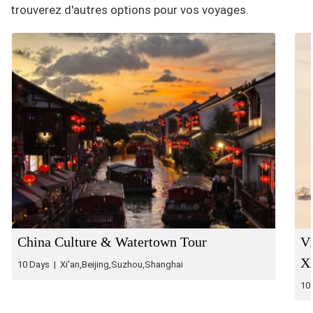
trouverez d'autres options pour vos voyages.
China Culture & Watertown Tour
Vi
Xi
10 Days | Xi'an,Beijing,Suzhou,Shanghai
10