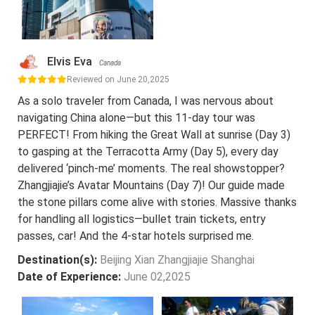
Elvis Eva
Canada
Reviewed on June 20,2025
As a solo traveler from Canada, I was nervous about
navigating China alone—but this 11-day tour was
PERFECT! From hiking the Great Wall at sunrise (Day 3)
to gasping at the Terracotta Army (Day 5), every day
delivered ‘pinch-me’ moments. The real showstopper?
Zhangjiajie’s Avatar Mountains (Day 7)! Our guide made
the stone pillars come alive with stories. Massive thanks
for handling all logistics—bullet train tickets, entry
passes, car! And the 4-star hotels surprised me.
Destination(s):
Beijing Xian Zhangjiajie Shanghai
Date of Experience:
June 02,2025