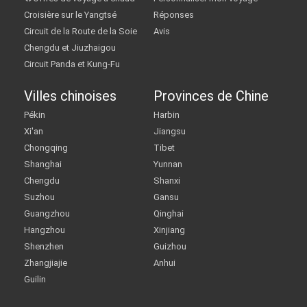
Croisière sur le Yangtsé
Réponses
Circuit de la Route de la Soie
Avis
Chengdu et Jiuzhaigou
Circuit Panda et Kung-Fu
Villes chinoises
Provinces de Chine
Pékin
Harbin
Xi'an
Jiangsu
Chongqing
Tibet
Shanghai
Yunnan
Chengdu
Shanxi
Suzhou
Gansu
Guangzhou
Qinghai
Hangzhou
Xinjiang
Shenzhen
Guizhou
Zhangjiajie
Anhui
Guilin