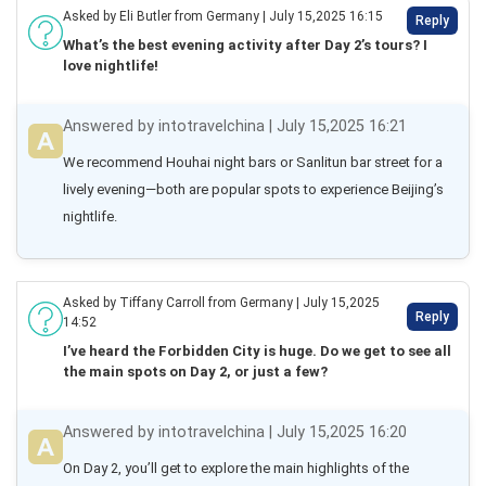
Asked by Eli Butler from Germany | July 15,2025 16:15
Reply
What’s the best evening activity after Day 2’s tours? I
love nightlife!
Answered by intotravelchina | July 15,2025 16:21
We recommend Houhai night bars or Sanlitun bar street for a 
lively evening—both are popular spots to experience Beijing’s 
nightlife.
Asked by Tiffany Carroll from Germany | July 15,2025
Reply
14:52
I’ve heard the Forbidden City is huge. Do we get to see all
the main spots on Day 2, or just a few?
Answered by intotravelchina | July 15,2025 16:20
On Day 2, you’ll get to explore the main highlights of the 