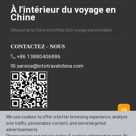
À l'intérieur du voyage en
Chine
Découvrez la Chine et profitez d'un voyage personnalisé.
CONTACTEZ - NOUS
+86 13880406886
service@intotravelchina.com
FR
SUIVEZ - NOUS
We use cookies to offer a better browsing experience, analyze
site traffic, personalize content, and servetargeted
advertisements.