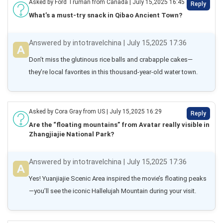
Asked by Ford Truman from Canada | July 15,2025 16:45
Reply
What’s a must-try snack in Qibao Ancient Town?
Answered by intotravelchina | July 15,2025 17:36
Don’t miss the glutinous rice balls and crabapple cakes—
they’re local favorites in this thousand-year-old water town.
Asked by Cora Gray from US | July 15,2025 16:29
Reply
Are the “floating mountains” from Avatar really visible in
Zhangjiajie National Park?
Answered by intotravelchina | July 15,2025 17:36
Yes! Yuanjiajie Scenic Area inspired the movie’s floating peaks
—you’ll see the iconic Hallelujah Mountain during your visit.