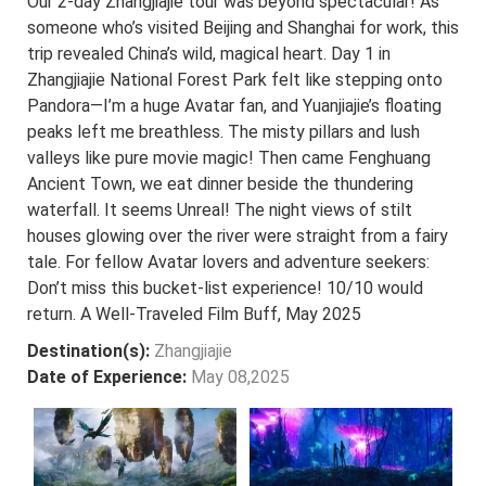
Our 2-day Zhangjiajie tour was beyond spectacular! As
someone who’s visited Beijing and Shanghai for work, this
trip revealed China’s wild, magical heart. Day 1 in
Zhangjiajie National Forest Park felt like stepping onto
Pandora—I’m a huge Avatar fan, and Yuanjiajie’s floating
peaks left me breathless. The misty pillars and lush
valleys like pure movie magic! Then came Fenghuang
Ancient Town, we eat dinner beside the thundering
waterfall. It seems Unreal! The night views of stilt
houses glowing over the river were straight from a fairy
tale. For fellow Avatar lovers and adventure seekers:
Don’t miss this bucket-list experience! 10/10 would
return. A Well-Traveled Film Buff, May 2025
Destination(s):
Zhangjiajie
Date of Experience:
May 08,2025