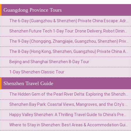
Guangdong Province Tours
The 6-Day (Guangzhou & Shenzhen) Private China Escape: Adrenaline & Urban Glamour Route
Shenzhen Future Tech 1-Day Tour: Drone Delivery, Robot Dining & Driverless Taxi Ride
The 9-Day (Chongqing, Zhangjiajie, Guangzhou, Shenzhen) Private China Adventure: Gorges, Glass Walks & Glittering Skylines
The 8-Day (Hong Kong, Shenzhen, Guangzhou) Private China Adventure: Neon Nights, Tech Marvels & Lingnan Treasures
Beijing and Shanghai Shenzhen 8-Day Tour
1-Day Shenzhen Classic Tour
Shenzhen Travel Guide
The Hidden Gem of the Pearl River Delta: Exploring the Shenzhen Observatory and Xichong Beach
Shenzhen Bay Park: Coastal Views, Mangroves, and the City's Tech Heartbeat
Happy Valley Shenzhen: A Thrilling Travel Guide to China's Premier Theme Park
Where to Stay in Shenzhen: Best Areas & Accommodation Guide for Travelers