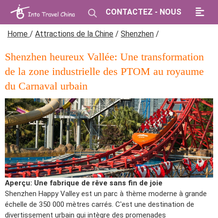
CONTACTEZ - NOUS
Home
/
Attractions de la Chine
/
Shenzhen
/
Shenzhen heureux Vallée: Une transformation
de la zone industrielle des PTOM au royaume
du Carnaval urbain
Aperçu: Une fabrique de rêve sans fin de joie
Shenzhen Happy Valley est un parc à thème moderne à grande
échelle de 350 000 mètres carrés. C'est une destination de
divertissement urbain qui intègre des promenades