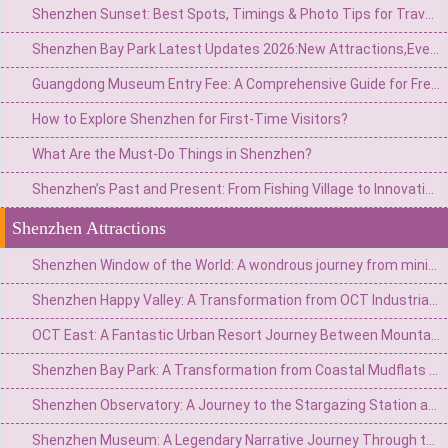
Shenzhen Sunset: Best Spots, Timings & Photo Tips for Travelers
Shenzhen Bay Park Latest Updates 2026:New Attractions,Events,and Visitor Tips
Guangdong Museum Entry Fee: A Comprehensive Guide for Free Admission & Visiting Tips
How to Explore Shenzhen for First-Time Visitors?
What Are the Must-Do Things in Shenzhen?
Shenzhen’s Past and Present: From Fishing Village to Innovation Hub – A Cultural Rebirth
Shenzhen Attractions
Shenzhen Window of the World: A wondrous journey from miniature to the world
Shenzhen Happy Valley: A Transformation from OCT Industrial Zone to Urban Carnival Kingdom
OCT East: A Fantastic Urban Resort Journey Between Mountains and Sea
Shenzhen Bay Park: A Transformation from Coastal Mudflats to Urban Green Heart
Shenzhen Observatory: A Journey to the Stargazing Station atop the Mountains and Sea
Shenzhen Museum: A Legendary Narrative Journey Through the Ages of a City