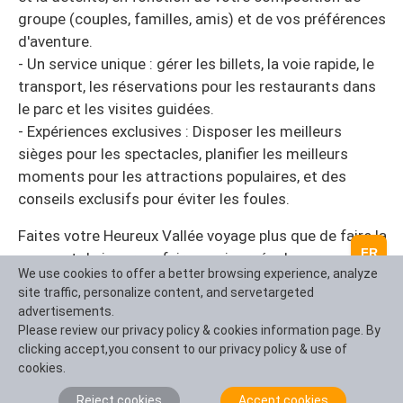
groupe (couples, familles, amis) et de vos préférences
d'aventure.
- Un service unique : gérer les billets, la voie rapide, le
transport, les réservations pour les restaurants dans
le parc et les visites guidées.
- Expériences exclusives : Disposer les meilleurs
sièges pour les spectacles, planifier les meilleurs
moments pour les attractions populaires, et des
conseils exclusifs pour éviter les foules.
Faites votre Heureux Vallée voyage plus que de faire la
FR
queue et de jouer; en faire une journée de carnaval
We use cookies to offer a better browsing experience, analyze
efficace, agréable et surprenante parfaite.
site traffic, personalize content, and servetargeted
Commencez à planifier votre voyage maintenant!
advertisements.
Bienvenue à contacter nos conseillers professionnels
Please review our privacy policy & cookies information page. By
en voyage. Nous vous fournirons un itinéraire
clicking accept,you consent to our privacy policy & use of
cookies.
personnalisé et un devis dans les 24 heures.
>>
[Cliquez pour contacter un consultant en voyages
Reject cookies
Accept cookies