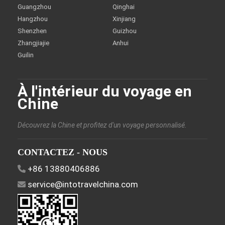
Guangzhou
Qinghai
Hangzhou
Xinjiang
Shenzhen
Guizhou
Zhangjiajie
Anhui
Guilin
À l'intérieur du voyage en
Chine
Découvrez la Chine et profitez d'un voyage personnalisé.
CONTACTEZ - NOUS
+86 13880406886
service@intotravelchina.com