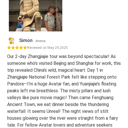
Simon
America
Reviewed on May 29,2025
Our 2-day Zhangjiajie tour was beyond spectacular! As
someone who’s visited Beijing and Shanghai for work, this
trip revealed China’s wild, magical heart. Day 1 in
Zhangjiajie National Forest Park felt like stepping onto
Pandora—I’m a huge Avatar fan, and Yuanjiajie’s floating
peaks left me breathless. The misty pillars and lush
valleys like pure movie magic! Then came Fenghuang
Ancient Town, we eat dinner beside the thundering
waterfall. It seems Unreal! The night views of stilt
houses glowing over the river were straight from a fairy
tale. For fellow Avatar lovers and adventure seekers: