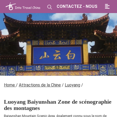
CONTACTEZ - NOUS
Home
/
Attractions de la Chine
/
Luoyang
/
Luoyang Baiyunshan Zone de scénographie
des montagnes
Baiyunshan Mountain Scenic Area, également connu sous le nom de