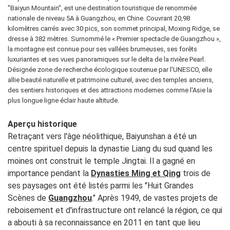
"Baiyun Mountain", est une destination touristique de renommée
nationale de niveau 5A à Guangzhou, en Chine. Couvrant 20,98
kilomètres carrés avec 30 pics, son sommet principal, Moxing Ridge, se
dresse à 382 mètres. Surnommé le « Premier spectacle de Guangzhou »,
la montagne est connue pour ses vallées brumeuses, ses forêts
luxuriantes et ses vues panoramiques sur le delta de la rivière Pearl.
Désignée zone de recherche écologique soutenue par l'UNESCO, elle
allie beauté naturelle et patrimoine culturel, avec des temples anciens,
des sentiers historiques et des attractions modernes comme l'Asie la
plus longue ligne éclair haute altitude.
Aperçu historique
Retraçant vers l'âge néolithique, Baiyunshan a été un
centre spirituel depuis la dynastie Liang du sud quand les
moines ont construit le temple Jingtai. Il a gagné en
importance pendant la
Dynasties Ming et Qing
trois de
ses paysages ont été listés parmi les "Huit Grandes
Scènes de
Guangzhou
." Après 1949, de vastes projets de
reboisement et d'infrastructure ont relancé la région, ce qui
a abouti à sa reconnaissance en 2011 en tant que lieu