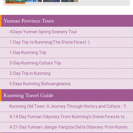
Yunnan Province Tours
4 Days Yunnan Spring Scenery Tour
1-Day Trip to Kunming(The Stone Forest. )
1-Day Kunming Trip
3-Day Kunming Culture Trip
2-Day Trip in Kunming
5 Days Kunming Xishuangbanna
Kunming Travel Guide
Kunming Old Town: A Journey Through History and Culture - Your Ultimate Travel Guide
A 14-Day Yunnan Odyssey: From Kunming's Stone Forests to Xishuangbanna's Jungles & Shangri-La's Snow Mountains
A 21-Day Yunnan-Jiangxi-Yangtze Delta Odyssey: From Kunming's Stone Forests to Hangzhou's Tea Plantations