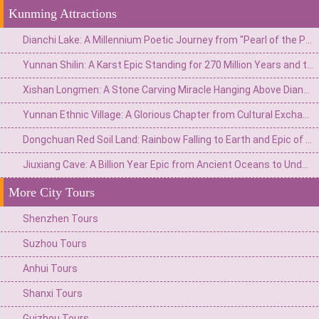
Kunming Attractions
Dianchi Lake: A Millennium Poetic Journey from "Pearl of the Plateau" to the Reception Hall of the Spring City
Yunnan Shilin: A Karst Epic Standing for 270 Million Years and the Eternal Watch of Ashima
Xishan Longmen: A Stone Carving Miracle Hanging Above Dianchi Lake and the Dream of the Top Scholar
Yunnan Ethnic Village: A Glorious Chapter from Cultural Exchange Window to Ethnic Grand View Garden
Dongchuan Red Soil Land: Rainbow Falling to Earth and Epic of Agricultural Civilization
Jiuxiang Cave: A Billion Year Epic from Ancient Oceans to Underground Immortal Palaces
More City Tours
Shenzhen Tours
Suzhou Tours
Anhui Tours
Shanxi Tours
Guizhou Tours