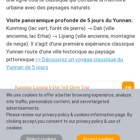
urbaine avec des paysages naturels.
Visite panoramique profonde de 5 jours du Yunnan:
Kunming (lac vert, forêt de pierre) → Dali (ville
ancienne, lac Erhai) → Lijiang (ville ancienne, montagne
de neige). Il s'agit d'une première expérience classique
Yunnan route d'une ville historique au paysage
pittoresque.
>> Découvrez un voyage classique du
Yunnan de 5 jours
Kunming Luoping 6-Day Self-Drive Tour
FR
We use cookies to offer a better browsing experience, analyze
Itinerary:
Kunming - Luoping
site traffic, personalize content, and servetargeted
advertisements.
Please review our privacy policy & cookies information page. By
clicking accept,you consent to our privacy policy & use of
Rejoignez IntoTravelChina et embarquez dans
cookies.
votre voyage de souvenirs de ville de printemps
Reject cookies
Accept cookies