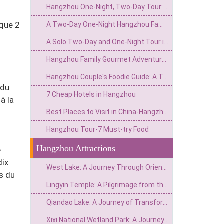
:
Hangzhou One-Night, Two-Day Tour: Discovering the Night Scenes of West Lake and the Serenity of Ancient Temples
t
 que 2
A Two-Day One-Night Hangzhou Family Tour: Exploring Lake Views and Ancient Charm, Sharing Joyful Moments
A Solo Two-Day and One-Night Tour in Hangzhou: A Unique Experience of Lakeside Scenery and Ancient Charm, Encountering a Leisurely Time
Hangzhou Family Gourmet Adventure: A Two-Day One-Night Journey to Savor Delights on the Tip of Your Tongue
Hangzhou Couple's Foodie Guide: A Two-Day One-Night Romantic Tale on the Tip of the Tongue
 du
7 Cheap Hotels in Hangzhou
à la
Best Places to Visit in China-Hangzhou
Hangzhou Tour-7 Must-try Food
Hangzhou Attractions
e
dix
West Lake: A Journey Through Oriental Aesthetics Immersed in a Pool of Emerald Water for a Thousand Years
es du
Lingyin Temple: A Pilgrimage from the Place Where the Vulture Peak Flies to the Ancestral Temple of a Thousand-Year-Old Zen Buddhism
Qiandao Lake: A Journey of Transformation from River Canyon to World-Class Water Scenery
Xixi National Wetland Park: A Journey Through a Thousand-Year-Old Wetland Secret in the Heart of the City