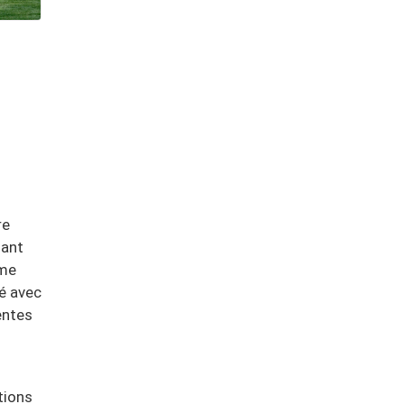
re
mant
ême
vé avec
entes
tions