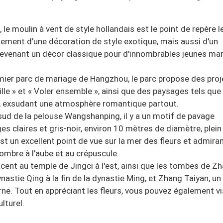
 le moulin à vent de style hollandais est le point de repère l
ulement d'une décoration de style exotique, mais aussi d'un
venant un décor classique pour d'innombrables jeunes mar
ier parc de mariage de Hangzhou, le parc propose des proj
lle » et « Voler ensemble », ainsi que des paysages tels que
r, exsudant une atmosphère romantique partout.
é sud de la pelouse Wangshanping, il y a un motif de pavage
ges claires et gris-noir, environ 10 mètres de diamètre, plein
st un excellent point de vue sur la mer des fleurs et admiran
'ombre à l'aube et au crépuscule.
jacent au temple de Jingci à l'est, ainsi que les tombes de Z
nastie Qing à la fin de la dynastie Ming, et Zhang Taiyan, un
e. Tout en appréciant les fleurs, vous pouvez également vi
lturel.