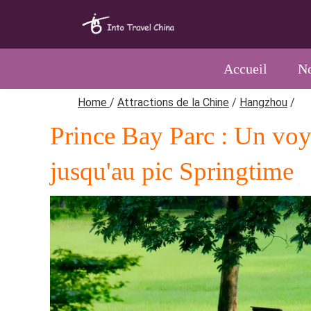
Accueil
No
Home
/
Attractions de la Chine
/
Hangzhou
/
Prince Bay Parc : Un voya
jusqu'au pic Springtime