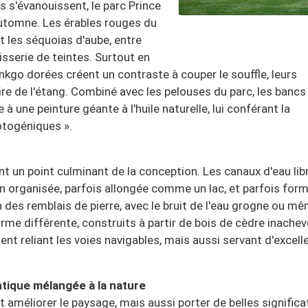
s s'évanouissent, le parc Prince
automne. Les érables rouges du
et les séquoias d'aube, entre
sserie de teintes. Surtout en
inkgo dorées créent un contraste à couper le souffle, leurs
ire de l'étang. Combiné avec les pelouses du parc, les bancs
 à une peinture géante à l'huile naturelle, lui conférant la
otogéniques ».
ont un point culminant de la conception. Les canaux d'eau lib
n organisée, parfois allongée comme un lac, et parfois for
 des remblais de pierre, avec le bruit de l'eau grogne ou m
rme différente, construits à partir de bois de cèdre inache
ent reliant les voies navigables, mais aussi servant d'excell
tique mélangée à la nature
 améliorer le paysage, mais aussi porter de belles significa