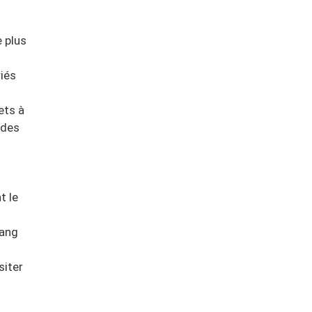
e plus
iés
ets à
 des
t le
hang
siter