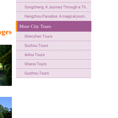
Songcheng: A Journey Through a Thousand Years of Southern Song Dynasty Charm
Hangzhou Paradise: A magical journey of joy rising from the shores of Xianghu Lake
More City Tours
ages
Shenzhen Tours
Suzhou Tours
Anhui Tours
Shanxi Tours
Guizhou Tours