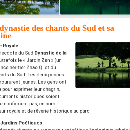
dynastie des chants du Sud et sa
ine
e Royale
 anecdote du Sud
Dynastie de la
utrefois le « Jardin Zan » (un
ince héritier Zhao Qi et du
hants du Sud. Les deux princes
moururent jeunes. Les gens ont
e pour exprimer leur chagrin,
documents historiques soient
le confirment pas, ce nom
ur royale et de rêverie historique au parc.
 Jardins Poétiques