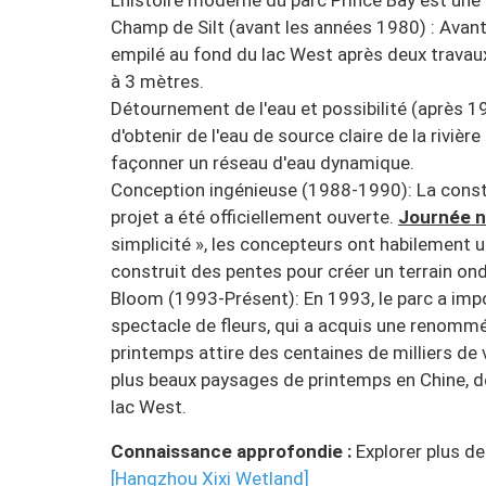
L'histoire moderne du parc Prince Bay est une
Champ de Silt (avant les années 1980) : Avant q
empilé au fond du lac West après deux travau
à 3 mètres.
Détournement de l'eau et possibilité (après 1
d'obtenir de l'eau de source claire de la rivièr
façonner un réseau d'eau dynamique.
Conception ingénieuse (1988-1990): La const
projet a été officiellement ouverte.
Journée n
simplicité », les concepteurs ont habilement ut
construit des pentes pour créer un terrain ond
Bloom (1993-Présent): En 1993, le parc a imp
spectacle de fleurs, qui a acquis une renommée
printemps attire des centaines de milliers de 
plus beaux paysages de printemps en Chine, dev
lac West.
Connaissance approfondie :
Explorer plus de
[Hangzhou Xixi Wetland]