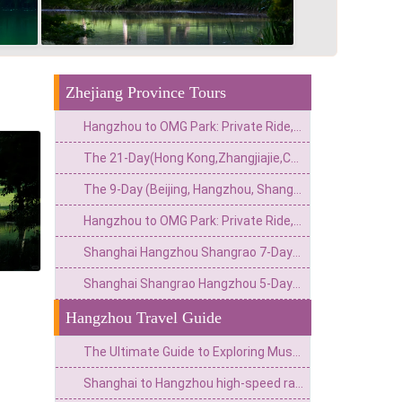
Zhejiang Province Tours
Hangzhou to OMG Park: Private Ride, Drift & Cave Tour
The 21-Day(Hong Kong,Zhangjiajie,Chongqing,Chengdu,Tibet,Shanghai,Suzhou,Hangzhou)Private China Escape:Metropolis to Mystic Roof of the World
The 9-Day (Beijing, Hangzhou, Shanghai) Private China Escape: Imperial Grandeur & Adrenaline Adventures
Hangzhou to OMG Park: Private Ride, Drift & Cave Tour
Shanghai Hangzhou Shangrao 7-Days Tour
Shanghai Shangrao Hangzhou 5-Days Tour
Hangzhou Travel Guide
The Ultimate Guide to Exploring Must-Visit Attractions in Shanghai, Hangzhou, Suzhou
Shanghai to Hangzhou high-speed railway: The Best Way