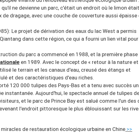
 épopée vivante du renouveau esthétique écologique urbain 
u'il ne devienne un parc, c'était un endroit où le limon étai
x de dragage, avec une couche de couverture aussi épaisse
985): Le projet de dérivation des eaux du lac West a permis
e Qiantang dans cette région, ce qui a fourni un lien vital pour
ruction du parc a commencé en 1988, et la première phase
ationale
en 1989. Avec le concept de « retour à la nature et 
ilisé le terrain et les canaux d'eau, creusé des étangs et
ulé et des caractéristiques d'eau riches.
orté 120 000 tulipes des Pays-Bas et a tenu avec succès un
 instantanée. Aujourd'hui, le spectacle annuel de tulipes d
visiteurs, et le parc de Prince Bay est salué comme l'un des 
enant l'endroit pittoresque le plus éblouissant sur les riv
 miracles de restauration écologique urbaine en Chine
>>