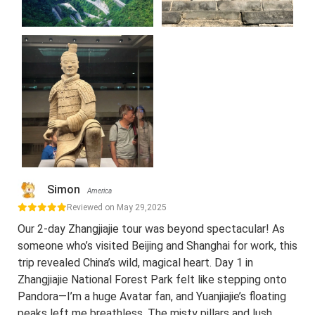
Simon
America
Reviewed on May 29,2025
Our 2-day Zhangjiajie tour was beyond spectacular! As
someone who’s visited Beijing and Shanghai for work, this
trip revealed China’s wild, magical heart. Day 1 in
Zhangjiajie National Forest Park felt like stepping onto
Pandora—I’m a huge Avatar fan, and Yuanjiajie’s floating
peaks left me breathless. The misty pillars and lush