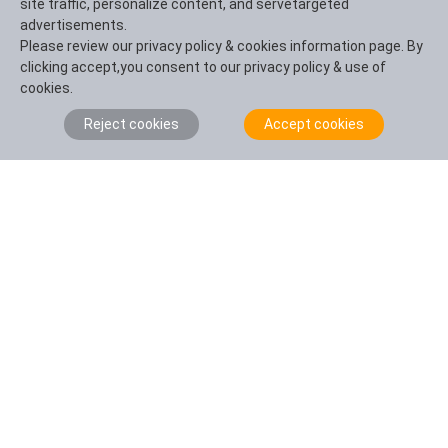
site traffic, personalize content, and servetargeted
advertisements.
Please review our privacy policy & cookies information page. By
Poser une question
clicking accept,you consent to our privacy policy & use of
cookies.
Résumé de la question (100 caractères)
Reject cookies
Accept cookies
Détails (facultatifs) (2 000 caractères)
Nom
pays
téléphone