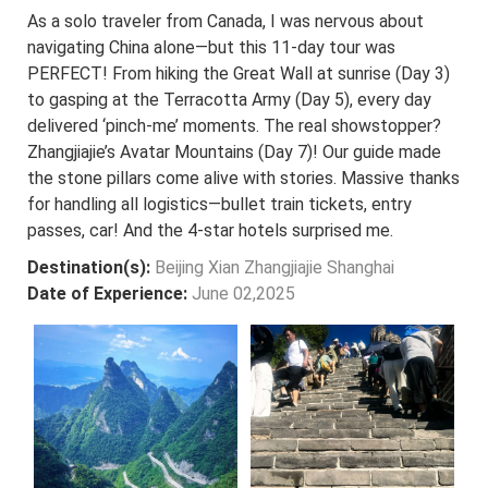
As a solo traveler from Canada, I was nervous about
navigating China alone—but this 11-day tour was
PERFECT! From hiking the Great Wall at sunrise (Day 3)
to gasping at the Terracotta Army (Day 5), every day
delivered ‘pinch-me’ moments. The real showstopper?
Zhangjiajie’s Avatar Mountains (Day 7)! Our guide made
the stone pillars come alive with stories. Massive thanks
for handling all logistics—bullet train tickets, entry
passes, car! And the 4-star hotels surprised me.
Destination(s):
Beijing Xian Zhangjiajie Shanghai
Date of Experience:
June 02,2025