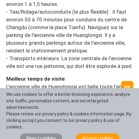
environ 1 à 1,5 heures.
- Taxi/Ridage/autoconduite (le plus flexible) : Il faut
environ 50 à 70 minutes pour conduire du centre de
Chengdu (comme la place Tianfu). Naviguez sur le
parking de l'ancienne ville de Huanglongxi. Il y a
plusieurs grands parkings autour de l'ancienne ville,
rendant le stationnement pratique.
- Transports intérieurs: La zone centrale de l'ancienne
ville est une rue piétonne, qui doit être explorée à pied.
Meilleur temps de visite
L'ancienne ville de Huanglongxi est belle toute l'année,
FR
mais son charme varie. Le meilleur moment pour
We use cookies to offer a better browsing experience, analyze
site traffic, personalize content, and servetargeted
visiter est au printemps et à l'automne.
advertisements.
- Été (juin à septembre) : La saison des visites en or. La
Please review our privacy policy & cookies information page. By
température est élevée à ce moment, rendant
clicking accept,you consent to our privacy policy & use of
l'expérience de jouer par l'eau le meilleur. L'ancienne
cookies.
ville est ombragée par des arbres verts et très frais.
Reject cookies
Accept cookies