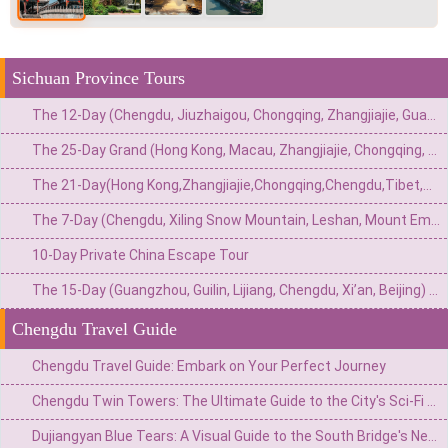
Sichuan Province Tours
The 12-Day (Chengdu, Jiuzhaigou, Chongqing, Zhangjiajie, Guangzhou) Private China Nature Tour: Pandas, Mythic Pools, Sky Gardens & River Lights
The 25-Day Grand (Hong Kong, Macau, Zhangjiajie, Chongqing, Chengdu, Xi’an, Beijing, Shanghai) Private China Odyssey: Icons, Pandas & Avatar Mountains
The 21-Day(Hong Kong,Zhangjiajie,Chongqing,Chengdu,Tibet,Shanghai,Suzhou,Hangzhou)Private China Escape:Metropolis to Mystic Roof of the World
The 7-Day (Chengdu, Xiling Snow Mountain, Leshan, Mount Emei) Private Winter Adventure: Pandas, Hot Springs, Snow & Sacred Peaks
10-Day Private China Escape Tour
The 15-Day (Guangzhou, Guilin, Lijiang, Chengdu, Xi’an, Beijing) Private China Odyssey: Ancient Towns, Pandas & Imperial Majesty
Chengdu Travel Guide
Chengdu Travel Guide: Embark on Your Perfect Journey
Chengdu Twin Towers: The Ultimate Guide to the City's Sci-Fi Skyline & Light Shows
Dujiangyan Blue Tears: A Visual Guide to the South Bridge's Neon Night View