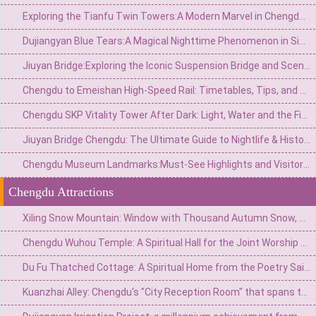
Exploring the Tianfu Twin Towers:A Modern Marvel in Chengdu’s Skyline
Dujiangyan Blue Tears:A Magical Nighttime Phenomenon in Sichuan’s Ancient Water City
Jiuyan Bridge:Exploring the Iconic Suspension Bridge and Scenic Surroundings in China
Chengdu to Emeishan High-Speed Rail: Timetables, Tips, and Travel Guide
Chengdu SKP Vitality Tower After Dark: Light, Water and the Financial City Walk
Jiuyan Bridge Chengdu: The Ultimate Guide to Nightlife & History
Chengdu Museum Landmarks:Must-See Highlights and Visitor Guide
Chengdu Attractions
Xiling Snow Mountain: Window with Thousand Autumn Snow, a Poetic Wonderland in Reality
Chengdu Wuhou Temple: A Spiritual Hall for the Joint Worship of Kings and Ministers and the Three Kingdoms Culture
Du Fu Thatched Cottage: A Spiritual Home from the Poetry Saint's Thatched Cottage to the Millennium Literary Holy Land
Kuanzhai Alley: Chengdu's "City Reception Room" that spans three hundred years of time