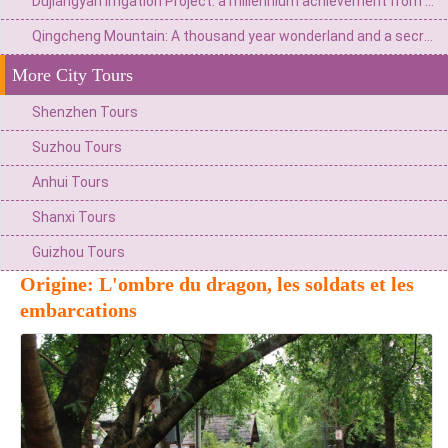
Dujiangyan Irrigation Project: a millennium achievement from Minjiang River flood to the source of Tianfu
Qingcheng Mountain: A thousand year wonderland and a secret place for health preservation
More City Tours
Shenzhen Tours
Suzhou Tours
Anhui Tours
Shanxi Tours
Guizhou Tours
Origine: L'ombre du dragon, les soldats et les
embarcations