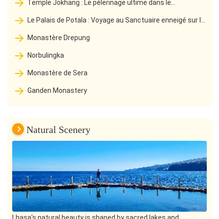
Temple Jokhang : Le pèlerinage ultime dans le
bouddhisme tibétain
Le Palais de Potala : Voyage au Sanctuaire enneigé sur le
toit du monde
Monastère Drepung
Norbulingka
Monastère de Sera
Ganden Monastery
Natural Scenery
Lhasa's natural beauty is shaped by sacred lakes and