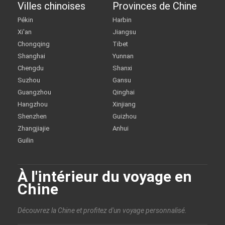
Villes chinoises
Provinces de Chine
Pékin
Harbin
Xi'an
Jiangsu
Chongqing
Tibet
Shanghai
Yunnan
Chengdu
Shanxi
Suzhou
Gansu
Guangzhou
Qinghai
Hangzhou
Xinjiang
Shenzhen
Guizhou
Zhangjiajie
Anhui
Guilin
À l'intérieur du voyage en
Chine
Découvrez la Chine et profitez d'un voyage personnalisé.