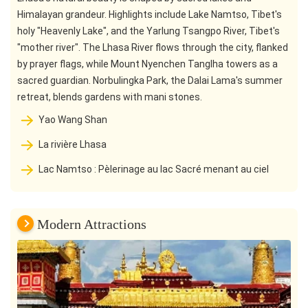
Himalayan grandeur. Highlights include Lake Namtso, Tibet's
holy "Heavenly Lake", and the Yarlung Tsangpo River, Tibet's
"mother river". The Lhasa River flows through the city, flanked
by prayer flags, while Mount Nyenchen Tanglha towers as a
sacred guardian. Norbulingka Park, the Dalai Lama's summer
retreat, blends gardens with mani stones.
Yao Wang Shan
La rivière Lhasa
Lac Namtso : Pèlerinage au lac Sacré menant au ciel
Modern Attractions