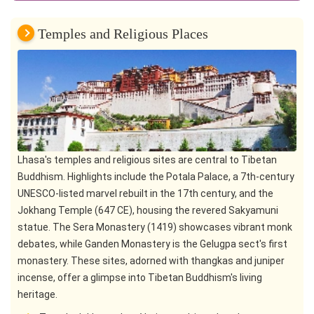
Temples and Religious Places
Lhasa's temples and religious sites are central to Tibetan
Buddhism. Highlights include the Potala Palace, a 7th-century
UNESCO-listed marvel rebuilt in the 17th century, and the
Jokhang Temple (647 CE), housing the revered Sakyamuni
statue. The Sera Monastery (1419) showcases vibrant monk
debates, while Ganden Monastery is the Gelugpa sect's first
monastery. These sites, adorned with thangkas and juniper
incense, offer a glimpse into Tibetan Buddhism's living
heritage.