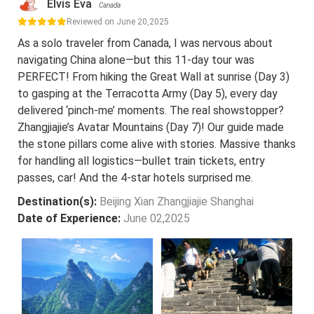
Elvis Eva
Canada
Reviewed on June 20,2025
As a solo traveler from Canada, I was nervous about
navigating China alone—but this 11-day tour was
PERFECT! From hiking the Great Wall at sunrise (Day 3)
to gasping at the Terracotta Army (Day 5), every day
delivered ‘pinch-me’ moments. The real showstopper?
Zhangjiajie’s Avatar Mountains (Day 7)! Our guide made
the stone pillars come alive with stories. Massive thanks
for handling all logistics—bullet train tickets, entry
passes, car! And the 4-star hotels surprised me.
Destination(s):
Beijing Xian Zhangjiajie Shanghai
Date of Experience:
June 02,2025