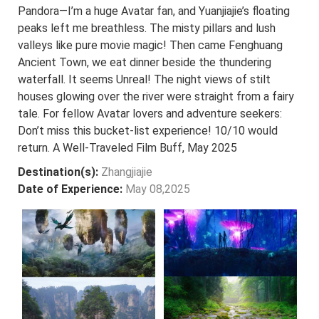
Pandora—I’m a huge Avatar fan, and Yuanjiajie’s floating
peaks left me breathless. The misty pillars and lush
valleys like pure movie magic! Then came Fenghuang
Ancient Town, we eat dinner beside the thundering
waterfall. It seems Unreal! The night views of stilt
houses glowing over the river were straight from a fairy
tale. For fellow Avatar lovers and adventure seekers:
Don’t miss this bucket-list experience! 10/10 would
return. A Well-Traveled Film Buff, May 2025
Destination(s):
Zhangjiajie
Date of Experience:
May 08,2025