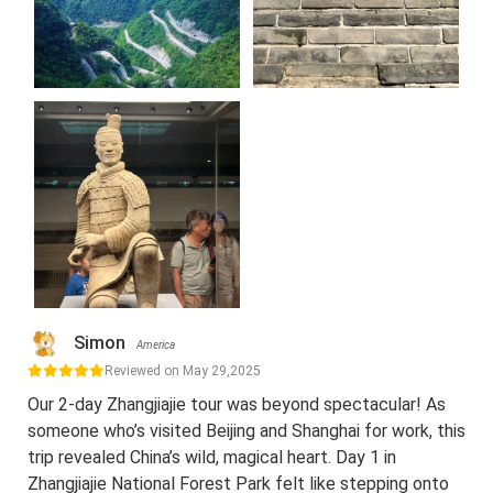
Simon
America
Reviewed on May 29,2025
Our 2-day Zhangjiajie tour was beyond spectacular! As
someone who’s visited Beijing and Shanghai for work, this
trip revealed China’s wild, magical heart. Day 1 in
Zhangjiajie National Forest Park felt like stepping onto