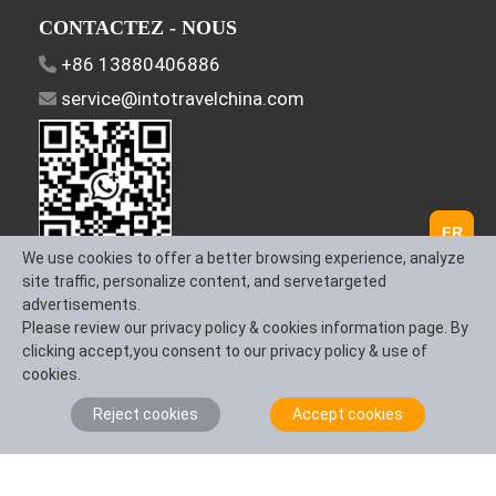
CONTACTEZ - NOUS
+86 13880406886
service@intotravelchina.com
FR
We use cookies to offer a better browsing experience, analyze
site traffic, personalize content, and servetargeted
SUIVEZ - NOUS
advertisements.
Please review our privacy policy & cookies information page. By
clicking accept,you consent to our privacy policy & use of
cookies.
À propos de nous
Nous contacter
Conditions générales
Reject cookies
Accept cookies
Politique de
confidentialité